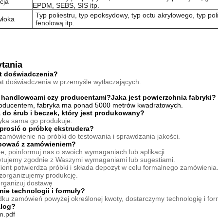
cja
EPDM, SEBS, SIS itp.
Typ poliestru, typ epoksydowy, typ octu akrylowego, typ po
włoka
fenolową itp.