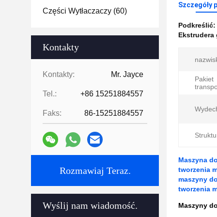
Szczegóły 
Części Wytłaczaczy
(60)
Podkreślić
Ekstrudera
Kontakty
nazwis
Kontakty:
Mr. Jayce
Pakiet
transp
Tel.:
+86 15251884557
Wydec
Faks:
86-15251884557
Struktu
Maszyna do
Rozmawiaj Teraz.
tworzenia 
maszyny do
tworzenia 
Wyślij nam wiadomość.
Maszyny do