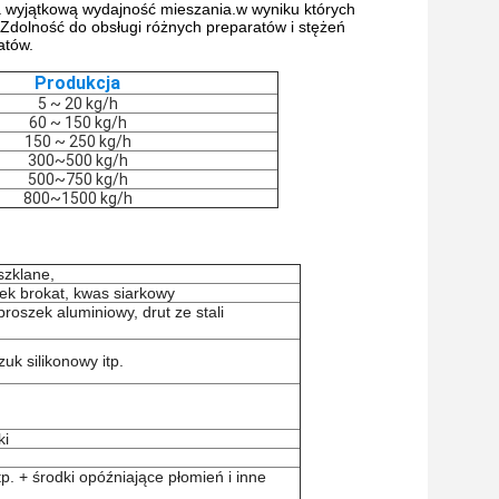
a wyjątkową wydajność mieszania.w wyniku których
chZdolność do obsługi różnych preparatów i stężeń
atów.
Produkcja
5 ~ 20 kg/h
60 ~ 150 kg/h
150 ~ 250 kg/h
300~500 kg/h
500~750 kg/h
800~1500 kg/h
szklane,
ek brokat, kwas siarkowy
roszek aluminiowy, drut ze stali
k silikonowy itp.
ki
p. + środki opóźniające płomień i inne