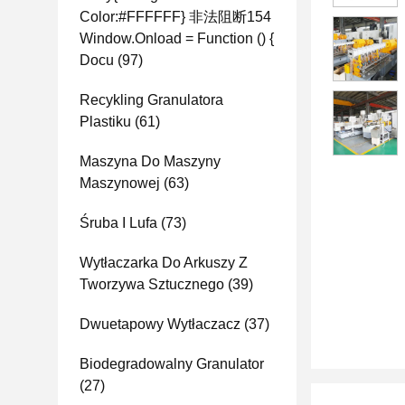
Color:#FFFFFF} 非法阻断154
Window.onload = Function () {
Docu
(97)
Recykling Granulatora
Plastiku
(61)
Maszyna Do Maszyny
Maszynowej
(63)
Śruba I Lufa
(73)
Wytłaczarka Do Arkuszy Z
Tworzywa Sztucznego
(39)
Dwuetapowy Wytłaczacz
(37)
Biodegradowalny Granulator
(27)