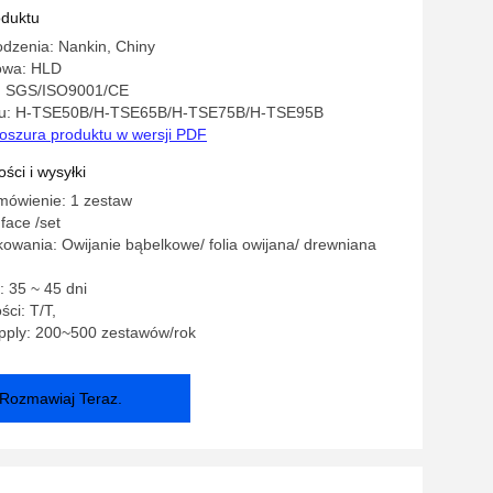
do tworzenia maszyny do tworzenia
oduktu
do tworzenia maszyny do tworzenia
dzenia: Nankin, Chiny
do tworzenia maszyny do tworzenia
owa: HLD
: SGS/ISO9001/CE
do tworzenia maszyny do tworzenia
u: H-TSE50B/H-TSE65B/H-TSE75B/H-TSE95B
do tworzenia maszyny do tworzenia
oszura produktu w wersji PDF
do tworzenia maszyny do tworzenia
ści i wysyłki
do tworzenia maszyny do tworzenia
mówienie: 1 zestaw
face /set
owania: Owijanie bąbelkowe/ folia owijana/ drewniana
 35 ~ 45 dni
ści: T/T,
pply: 200~500 zestawów/rok
Rozmawiaj Teraz.