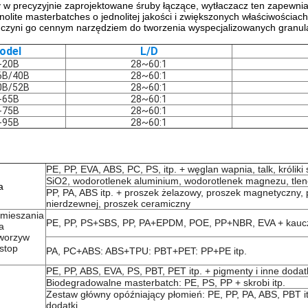
w precyzyjnie zaprojektowane śruby łączące, wytłaczacz ten zapewni
nolite masterbatches o jednolitej jakości i zwiększonych właściwościa
 czyni go cennym narzędziem do tworzenia wyspecjalizowanych granul
odel
L/D
-20B
28~60:1
6B/40B
28~60:1
0B/52B
28~60:1
-65B
28~60:1
-75B
28~60:1
-95B
28~60:1
PE, PP, EVA, ABS, PC, PS, itp. + węglan wapnia, talk, króliki 
SiO2, wodorotlenek aluminium, wodorotlenek magnezu, tlen
a
PP, PA, ABS itp. + proszek żelazowy, proszek magnetyczny, p
nierdzewnej, proszek ceramiczny
 mieszania
PE, PP, PS+SBS, PP, PA+EPDM, POE, PP+NBR, EVA + kauczu
a
tworzyw
stop
PA, PC+ABS: ABS+TPU: PBT+PET: PP+PE itp.
PE, PP, ABS, EVA, PS, PBT, PET itp. + pigmenty i inne dodat
Biodegradowalne masterbatch: PE, PS, PP + skrobi itp.
Zestaw główny opóźniający płomień: PE, PP, PA, ABS, PBT it
dodatki