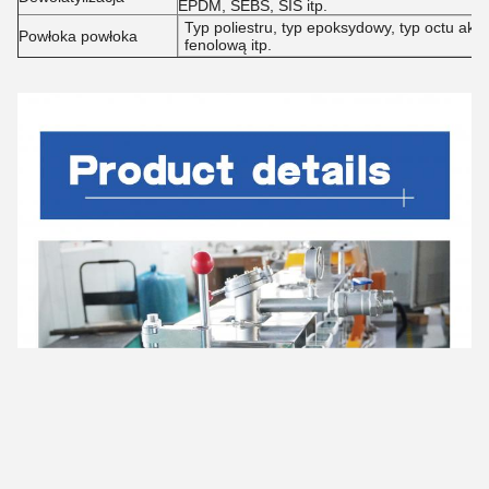
EPDM, SEBS, SIS itp.
Typ poliestru, typ epoksydowy, typ octu akr
Powłoka powłoka
fenolową itp.