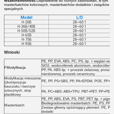
Wszechstronność:
Odpowiednie do różnych zastosowań, w tym
masterbatchów kolorowych, masterbatchów dodatków i związków
specjalnych.
Model
L/D
H-20B
28~60:1
H-36B/40B
28~60:1
H-50B/52B
28~60:1
H-65B
28~60:1
H-75B
28~60:1
H-95B
28~60:1
Wnioski
PE, PP, EVA, ABS, PC, PS, itp. + węglan wapnia
SiO2, wodorotlenek aluminium, wodorotlenek
F
Modyfikacja
PP, PA, ABS itp. + proszek żelazowy, proszek
nierdzewnej, proszek ceramiczny
Modyfikacja mieszania
PE, PP, PS+SBS, PP, PA+EPDM, POE, PP+NBR,
((kompozycja
kauczuku i tworzyw
sztucznych, stop
PA, PC+ABS: ABS+TPU: PBT+PET: PP+PE itp
plastikowy
PE, PP, ABS, EVA, PS, PBT, PET itp. + pigmen
Biodegradowalne masterbatch: PE, PS, PP + s
Masterbatch
Zestaw główny opóźniający płomień: PE, PP, P
dodatki