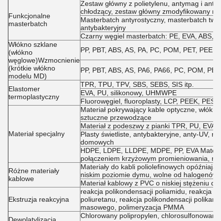
Zestaw główny z polietylenu, antymag i antys
chłodzący, zestaw główny zmodyfikowany reo
Funkcjonalne
Masterbatch antyrostyczny, masterbatch twar
masterbatch
antybakteryjny
Czarny węgiel masterbatch: PE, EVA, ABS, PE
Włókno szklane
PP, PBT, ABS, AS, PA, PC, POM, PET, PEEK, P
(włókno
węglowe)Wzmocnienie
(krótkie włókno
PP, PBT, ABS, AS, PA6, PA66, PC, POM, PET i
modelu MD)
TPR, TPU, TPV, SBS, SEBS, SIS itp.
Elastomer
EVA, PU, silikonowy, UHMWPE
termoplastyczny
Fluorowęgiel, fluoroplasty, LCP, PEEK, PES, 
Materiał pokrywający kable optyczne, włókna
sztuczne przewodzące
Materiał z podeszwy z pianki TPR, PU, EVA
Materiał specjalny
Plasty świetliste, antybakteryjne, anty-UV, m
domowych
HDPE, LDPE, LLDPE, MDPE, PP, EVA Materiał 
połączeniem krzyżowym promieniowania, mat
Materiały do kabli poliolefinowych opóźniają
Różne materiały
niskim poziomie dymu, wolne od halogenów
kablowe
Materiał kablowy z PVC o niskiej stężeniu dy
reakcja polikondensacji poliamidu, reakcja po
Ekstruzja reakcyjna
poliuretanu, reakcja polikondensacji polikarb
masowego, polimeryzacja PMMA
Chlorowany polipropylen, chlorosulfonowany
Dewolatylizacja