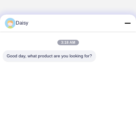
Daisy
3:18 AM
Good day, what product are you looking for?