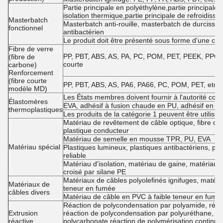
Partie principale en polyéthylène,partie principale a
isolation thermique,partie principale de refroidisse
Masterbatch
Masterbatch anti-rouille, masterbatch de durcisse
fonctionnel
antibactérien
Le produit doit être présenté sous forme d'une co
Fibre de verre
PP, PBT, ABS, AS, PA, PC, POM, PET, PEEK, PPO, PE
(fibre de
courte
carbone)
Renforcement
(fibre courte
PP, PBT, ABS, AS, PA6, PA66, PC, POM, PET, etc. 
modèle MD)
Les États membres doivent fournir à l'autorité com
Élastomères
EVA, adhésif à fusion chaude en PU, adhésif en si
thermoplastiques
Les produits de la catégorie 1 peuvent être utilisés
Matériau de revêtement de câble optique, fibre d'ac
plastique conducteur
Matériau de semelle en mousse TPR, PU, EVA
Matériau spécial
Plastiques lumineux, plastiques antibactériens, pl
reliable
Matériau d'isolation, matériau de gaine, matériau
croisé par silane PE
Matériaux de câbles polyolefinés ignifuges, matéri
Matériaux de
teneur en fumée
câbles divers
Matériau de câble en PVC à faible teneur en fumée
Réaction de polycondensation par polyamide, réact
Extrusion
réaction de polycondensation par polyuréthane, ré
réactive
polycarbonate,réaction de polymérisation continue