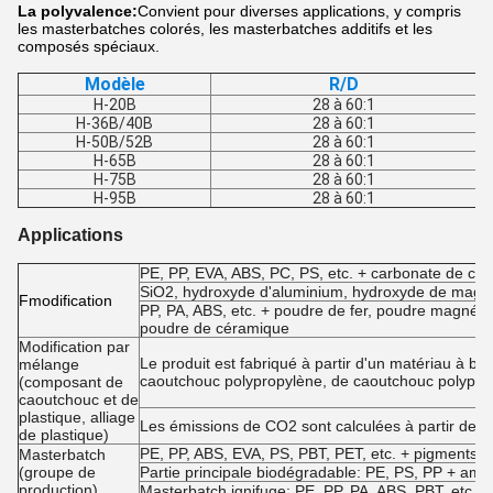
La polyvalence:
Convient pour diverses applications, y compris
les masterbatches colorés, les masterbatches additifs et les
composés spéciaux.
Modèle
R/D
H-20B
28 à 60:1
H-36B/40B
28 à 60:1
H-50B/52B
28 à 60:1
H-65B
28 à 60:1
H-75B
28 à 60:1
H-95B
28 à 60:1
Applications
PE, PP, EVA, ABS, PC, PS, etc. + carbonate de calc
SiO2, hydroxyde d'aluminium, hydroxyde de magné
F
modification
PP, PA, ABS, etc. + poudre de fer, poudre magnétiq
poudre de céramique
Modification par
Le produit est fabriqué à partir d'un matériau à b
mélange
caoutchouc polypropylène, de caoutchouc polypro
(composant de
caoutchouc et de
plastique, alliage
Les émissions de CO2 sont calculées à partir de l
de plastique)
PE, PP, ABS, EVA, PS, PBT, PET, etc. + pigments et
Masterbatch
(groupe de
Partie principale biodégradable: PE, PS, PP + amid
production)
Masterbatch ignifuge: PE, PP, PA, ABS, PBT, etc. + i