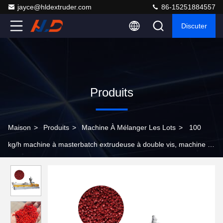
jayce@hldextruder.com
86-15251884557
Discuter
Produits
Maison
>
Produits
>
Machine À Mélanger Les Lots
>
100
kg/h machine à masterbatch extrudeuse à double vis, machine à
granuler du plastique