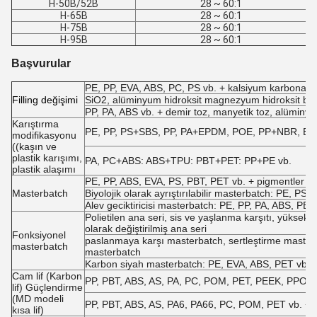
H-50B/52B
28 ~ 60:1
H-65B
28 ~ 60:1
H-75B
28 ~ 60:1
H-95B
28 ~ 60:1
Başvurular
PE, PP, EVA, ABS, PC, PS vb. + kalsiyum karbonat, 
F
illing değişimi
SiO2, alüminyum hidroksit magnezyum hidroksit broka
PP, PA, ABS vb. + demir toz, manyetik toz, alüminyu
Karıştırma
PE, PP, PS+SBS, PP, PA+EPDM, POE, PP+NBR, EVA +
modifikasyonu
((kaşın ve
plastik karışımı,
PA, PC+ABS: ABS+TPU: PBT+PET: PP+PE vb.
plastik alaşımı
PE, PP, ABS, EVA, PS, PBT, PET vb. + pigmentler ve
Masterbatch
Biyolojik olarak ayrıştırılabilir masterbatch: PE, PS,
Alev geciktiricisi masterbatch: PE, PP, PA, ABS, PBT v
Polietilen ana seri, sis ve yaşlanma karşıtı, yüksek t
olarak değiştirilmiş ana seri
Fonksiyonel
paslanmaya karşı masterbatch, sertleştirme masterba
masterbatch
masterbatch
Karbon siyah masterbatch: PE, EVA, ABS, PET vb. +
Cam lif (Karbon
PP, PBT, ABS, AS, PA, PC, POM, PET, PEEK, PPO, PE
lif) Güçlendirme
(MD modeli
PP, PBT, ABS, AS, PA6, PA66, PC, POM, PET vb. + uz
kısa lif)