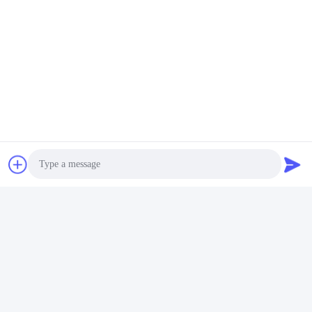
Sık Sorulan Sorular
1Kaç yıllık tecrübeniz var?
Ekstrüder endüstrisinde 15 yıldan fazla deneyim.
2:Ticaretçi misiniz yoksa üreticiler misiniz?Fabrikanın alanı
nedir?
Photo
Fabrikamız 5000 metrekarelik.
3
:
Vuruş ve fıçı aksesuarları, kim üretir?
Video Call
Fabrikamız kendimiz üretiyoruz.
4Extruder için örnek sipariş alabilir miyim?
Evet, kaliteyi test etmek ve kontrol etmek için örnek siparişini
Audio Call
memnuniyetle karşılıyoruz. Karışık örnekler kabul edilebilir.