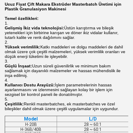
Ucuz Fiyat Çift Makara Ekstrüder Masterbatch Üretimi için
Plastik Granulasiyon Makinesi
Temel özellikleri:
Gelişmiş İkiz vida teknolojisi:
Üstün karıştırma ve bileşik
yetenekleri için birbirine karışan ve döner ikiz vidalar kullanır,
tutarlı kalite ve renk dağılımını sağlar.
Yüksek verimlilik:
Katkı maddeleri ve dolgu maddeleri de dahil
olmak üzere çok çeşitli malzemeleri, yüksek verimlilik oranları ve
düşük enerji tüketimi ile işleyebilir.
Güçlü İnşaat:
Uzun süreli güvenilirlik ve minimum bakım
sağlamak için dayanıklı malzemeler ve hassas mühendislik ile
inşa edilmiş.
Kullanıcı Dostu Arayüzü:
İşlem parametrelerinin hassas
ayarlanmasını ve izlenmesini sağlayan kolay bir işlem için
sezgisel bir kontrol paneli ile donatılmıştır.
Çeşitlilik:
Renkli masterbatches, ek masterbatches ve özel
bileşikler dahil olmak üzere çeşitli uygulamalar için uygundur.
Model
L/D
H-20B
28 ~ 60:1
H-36B/40B
28 ~ 60:1