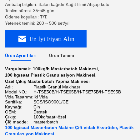
Ambalaj bilgileri: Balon kağıdı/ Kağıt filmi/ Ahşap kutu
Teslim süresi: 35~45 gün
Ödeme koşulları: T/T,
Yetenek temini: 200 ~ 500 set/yıl
En İyi Fiyatı Alın
Ürün Ayrıntıları
Ürün Tanımı
Vurgulamak:
100kg/h Masterbatch Makinesi
,
100 kg/saat Plastik Granulasiyon Makinesi
,
Özel Çıkış Masterbatch Yapma Makinesi
Adı:
Plastik Granül Makinası
Model NO.:
H-TSE50B/H-TSE65B/H-TSE75B/H-TSE95B
Vida Tasarımı:
İki Vida
Sertifika:
SGS/ISO9001/CE
Kaynağı:
Çin
OEM:
Destek
Çıkış:
100kg/saat~özel
Çiğ madde:
masterbatch
100 kg/saat Masterbatch Makine Çift vidalı Ekstrüder, Plastik
Granulasiyon Makinesi