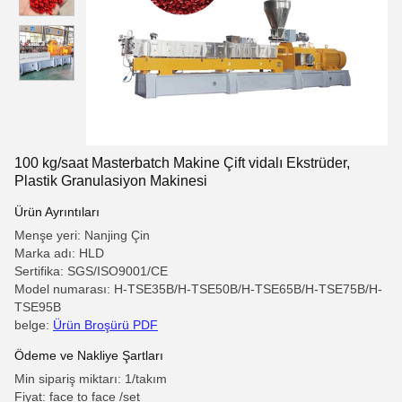
100 kg/saat Masterbatch Makine Çift vidalı Ekstrüder,
Plastik Granulasiyon Makinesi
Ürün Ayrıntıları
Menşe yeri: Nanjing Çin
Marka adı: HLD
Sertifika: SGS/ISO9001/CE
Model numarası: H-TSE35B/H-TSE50B/H-TSE65B/H-TSE75B/H-
TSE95B
belge:
Ürün Broşürü PDF
Ödeme ve Nakliye Şartları
Min sipariş miktarı: 1/takım
Fiyat: face to face /set