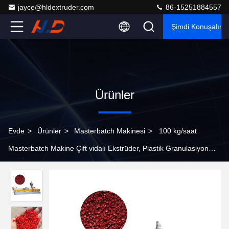
jayce@hldextruder.com
86-15251884557
Şimdi Konuşalım.
Ürünler
Evde
>
Ürünler
>
Masterbatch Makinesi
>
100 kg/saat
Masterbatch Makine Çift vidalı Ekstrüder, Plastik Granulasiyon
Makinesi