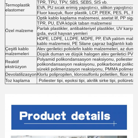
TPR, TPU, TPV, SBS, SEBS, SIS vb.
Termoplastik
EVA, PU sıcak erimiş yapıştırıcı, silikon yapıştırı
elastomer
Fluor kauçuk, fluor plastik, LCP, PEEK, PES, PL, PS
Optik kablo kaplama malzemesi, asetat lif, PP sigara 
TPR, PU, EVA köpük taban malzemesi
Parlak plastikler, antibakteriyel plastikler, UV karşıt
Özel malzeme
gıda, evcil hayvan yemleri
HDPE, LDPE, LLDPE, MDPE, PP, EVA yalıtım malzem
kablo malzemesi, PE Silane çapraz bağlantılı kabl
Çeşitli kablo
Alev geriletici poliolefin kablo malzemeleri, az duma
malzemeleri
Düşük duman ve düşük halogen alev geriletici PVC
Polyamid polikondansasyon reaksiyonu, poliester er
Reaktif
polikondansasyon reaksiyonu, polikarbonat poliko
ekstrüzyon
sürekli polimerizasyon reaksiyonu, PMMA polimeri
Devolatilizasyon
Klorlu polipropilen, klorosulfonlu polietilen, flüor
Toz kaplama
Poliester tipi, epoksi tipi, akrilik sirke tipi, poliüretan 