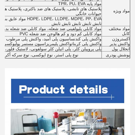
مواد پایه TPR، PU، EVA
مواد ویژه
حیوانات خانگی
، LLDPE، MDPE، PP، EVA
تابش تابش تابش تابش تابش
مواد مختلف
مواد کابلی پلیولفینی ضد شعله، مواد کابلی ضد شعله بدون 
کابل
مواد کابلی کم دود و کم هالوجن ضد شعله PVC
اکستروژن
واکنش پلی کندنساسیون پلی آمید، واکنش پلی مرطوب شدن 
واکنش پذیر
واکنش پلی کربناتواکنش پلیمریزاسیون مستمر پولیوکسی متیلن
انحلال پول
پلی پروپیلن کلر، پلی اتیلن کلر سولفونی، لاستیک فلور، لاستیک بوتادین،  SEBS، SIS
پوشش پودری
نوع پلی استر، نوع اپوکسی، نوع سرکه آکریلیک