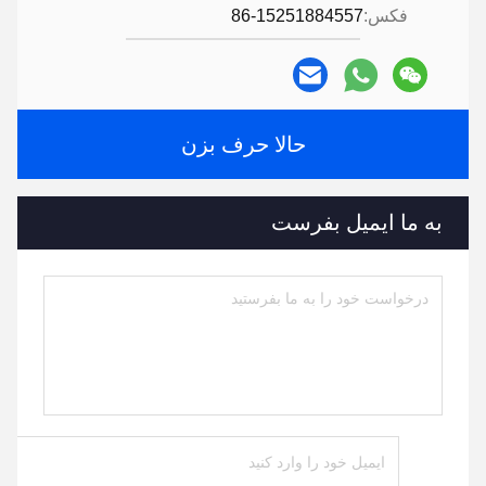
فکس:
86-15251884557
حالا حرف بزن
به ما ایمیل بفرست