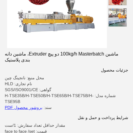
ماشین 100kg/h Masterbatch دو پیچ Extruder، ماشین دانه
بندی پلاستیک
جزئیات محصول
محل منبع: نانجینگ چین
نام تجاری: HLD
گواهی: SGS/ISO9001/CE
شماره مدل: H-TSE35B/H-TSE50B/H-TSE65B/H-TSE75B/H-
TSE95B
سند:
بروشور محصول PDF
شرایط پرداخت و حمل و نقل
مقدار حداقل تعداد سفارش: 1/ست
قیمت: face to face /set