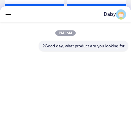
بهترین قیمت رو بدست
بهترین قیمت رو بدست
Daisy
بیار
بیار
1:44 PM
Good day, what product are you looking for?
Nanjing Henglande Machinery Technology Co.,
Ltd.
jayce@hldextruder.com
86-15251884557
نه11جاده "چينگو"، شهر "هوشو"، منطقه "جيانگينگ"، "نانجينگ"،
چين.