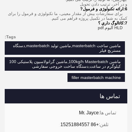
و در آخر، ترتيب دادن تحویل
6:
ارائه تکنولوژی و فرمول
?
برای سفارشات بیش از مقدار معینی، ما تکنولوژی و فرمول را برای
کمک به شما در تکمیل پروژه فراهم می کنیم.
7:
کاتالوگ داري ؟
HLD آلبوم.pdf
Tags:
ماشین ساخت masterbatch,ماشین تولید masterbatch,دستگاه
مستربچ فیلر
ماشین 100kg/h Masterbatch,ماشین گرانولاسیون پلاستیکی 100
کیلوگرم در ساعت,دستگاه ساخت خروجی سفارشی
filler masterbatch machine
تماس ها
تماس ها:
Mr. Jayce
تلفن:
+86 15251884557