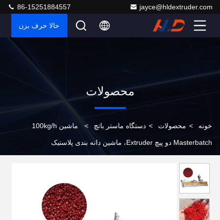
86-15251884557
jayce@hldextruder.com
حالا حرف بزن
محصولات
خونه
>
محصولات
>
دستگاه ماستر باتچ
>
ماشین 100kg/h
Masterbatch دو پیچ Extruder، ماشین دانه بندی پلاستیک