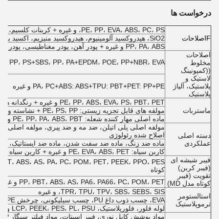
درخواست ها
PE، PP، EVA، ABS، PC، PS، و غیره + کربنات کلسیم، تالک، دانه های شیشه ای،
F
اصلاحات
SiO2، هیدروکسید آلومینیوم، هیدروکسید منیزیم، اکسید بروکات، اسید گوگرد
PP، PA، ABS و غیره + پودر آهن، پودر مغناطیسی، پودر آلومینیوم، سیم فولاد ضد زنگ، پودر سرامیکی
اصلاحات
PE، PP، PS+SBS، PP، PA+EPDM، POE، PP+NBR، EVA + لاستیک سیلیکون و غیر
مخلوط
((کمپونینگ
لاستیک و
پلاستیک، آلیاژ
PA، PC+ABS: ABS+TPU: PBT+PET: PP+PE و غیره
پلاستیک
PE، PP، ABS، EVA، PS، PBT، PET و غیره + رنگدانه ها و سایر افزودنی ها
ماستربات
مولفه های قابل تجزیه زیستی: PE، PS، PP + نشاسته و غیره
ماده اصلی مهار کننده شعله: PE، PP، PA، ABS، PBT و غیره + مهار کننده شعله و سایر افزودنی ها
مولفه اصلی پلی اتیلن، ضد مه و ضد پیری، مولفه اصلی عای
اصلاح شده رئولوژی
دسته اصلی
عملکردی
ماده ضد زنگ، ماده ضد سفت شدن، ماده ضد ایستاتیک، ماد
کاربن سیاه: PE، EVA، ABS، PET و غیره + کاربن سیاه
فیبر شیشه ای
(فیبر کربن)
کوتاه
تقویت (فیبر
PP، PBT، ABS، AS، PA6، PA66، PC، POM، PET و غیره + فیبر کربن بلند یا فیبر کربن کوتاه
کوتاه مدل MD)
TPR، TPU، TPV، SBS، SEBS، SIS، و غیره
استالستومر
EVA، چسب ذوب داغ PU، چسب سیلیکونی، چرخش UHMWPE
ترموپلاستیک
لوله فلور، فلورپلاستیک، LCP، PEEK، PES، PL، PSU و غیره
مواد پوشش کابل نوری، فیبر اسیتات، مواد فیلتر سیگار PP، پلاستیک رسانا