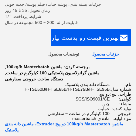
جزئیات بسته بندی: پوشه حباب/ فیلم پوشه/ جعبه چوبی
زمان تحویل: 35 تا 45 روز
شرایط پرداخت: T/T
قابلیت ارائه: 200 ~ 500 مجموعه در سال
بهترین قیمت رو بدست بیار
جزئیات محصول
توضیحات محصول
برجسته کردن:
ماشین 100kg/h Masterbatch
,
ماشین گرانولاسیون پلاستیکی 100 کیلوگرم در ساعت
,
دستگاه ساخت خروجی سفارشی
نام:
دستگاه دانه بندی پلاستیک
شماره مدل:
H-TSE50B/H-TSE65B/H-TSE75B/H-TSE95B
طراحی پیچ:
دو پیچ
گواهی:
SGS/ISO9001/CE
منشاء:
چین
تولید کننده:
حمایت
خروجی:
100 کیلوگرم در ساعت ~ سفارشی
مواد اولیه:
ماده ی masterbatch
ماشین 100kg/h Masterbatch دو پیچ Extruder، ماشین دانه بندی
پلاستیک