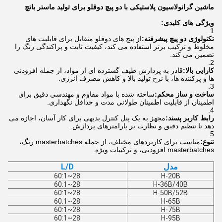
ماشین گرانولاسیون پلاستیکی با دو پیچ دوقلو برای تولید ماستر باتچ
ویژگی های کلیدی:
تکنولوژی دو پیچ پیشرفته:
از پیچ های دوقلو متقابل برای قابلیت های
مخلوط و ترکیب برتر استفاده می کند، کیفیت ثابت و پراکندگی رنگ را
تضمین می کند.
کارایی بالا:
قادر به پردازش طیف گسترده ای از مواد، از جمله افزودنی
ها و پرکننده ها، با نرخ تولید بالا و کاهش مصرف انرژی.
ساخت و ساز محکم:
ساخته شده با مواد مقاوم و مهندسی دقیق برای
اطمینان از قابلیت اطمینان طولانی مدت و حداقل نگهداری.
رابط کاربر پسند:
مجهز به یک پنل کنترل بدیهی برای کار آسان، اجازه می
دهد تا تنظیم دقیق و نظارت بر پارامترهای پردازش.
تنوع:
مناسب برای کاربردهای مختلف، از جمله masterbatches رنگ،
masterbatches افزودنی، و ترکیبات ویژه.
مدل
L/D
28~60:1
H-20B
28~60:1
H-36B/40B
28~60:1
H-50B/52B
28~60:1
H-65B
28~60:1
H-75B
28~60:1
H-95B