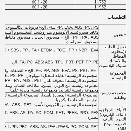
28~60:1
H-75B
28~60:1
H-95B
التطبيقات
PE، PP، EVA، ABS، PC، PS، الخ+كربونات الكالسيوم، التلك، حبات الزجاج،
SiO2 هيدروكسيد الألومنيوم هيدروكسيد المغنيسيوم أكسيد البروكات حمض الكبريتيك
F
تعديل
PP ، PA ، ABS ، الخ + مسحوق الحديد ، مسحوق مغن
مسحوق السيراميك
تعديل الخليط
PE ، PP ، PS + SBS ، PP ، PA + EPDM ، POE ، PP + NBR ، EVA + مطاط الس
((مخلوط
المطاط
والبلاستيك،
PA، PC+ABS: ABS+TPU: PBT+PET: PP+PE، الخ
سبيكة البلاستيك
PE، PP، ABS، EVA، PS، PBT، PET، الخ + الصبغات والمواد الإضافية الأخرى
المجموعة
المجموعة الرئيسية القابلة للتحلل البيولوجي: PE، PS، PP + النشا، الخ.
الرئيسية
المجموعة الرئيسية المعوقة للنار: PE ، PP ، PA ، ABS ، PBT ، إلخ + المعوقات للنار والإضافات الأخرى
مجموعة رئيسية من البولي إيثيلين، مكافحة الضباب ومكافح
مجموعة رئيسية للتبريد، مجموعة رئيسية معدلة علمياً
مجموعة رئيسية
المجموعة الرئيسية المضادة للصدأ، المجموعة الرئيسية لتصل
وظيفية
الرئيسية المضادة للبكتيريا
المجموعة الرئيسية من الكربون الأسود: PE ، EVA ، ABS ، PET ، إلخ + الكربون الأسود
الألياف الزجاجية
(ألياف الكربون)
قصيرة
التعزيز (ألياف
قصيرة نموذج
PP، PBT، ABS، AS، PA6، PA66، PC، POM، PET، الخ + ألياف الكربون الطويلة أو ألياف الكربون القصيرة
MD)