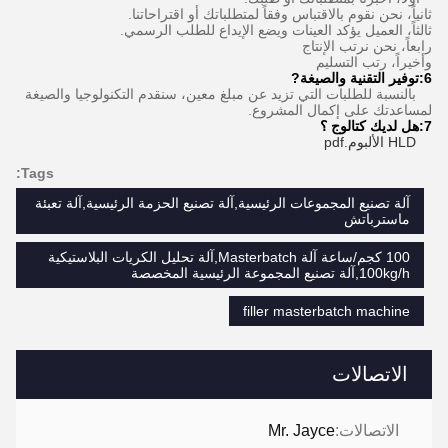
ثانياً، نحن نقوم بالاقتباس وفقاً لمتطلباتك أو اقتراحاتنا.
ثالثاً، العميل يؤكد العينات ويضع الإيداع للطلب الرسمي.
رابعاً، نحن نرتب الإنتاج
وأخيراً، رتب التسليم
6:
توفير التقنية والصيغة
?
بالنسبة للطلبات التي تزيد عن مبلغ معين، سنقدم التكنولوجيا والصيغة
لمساعدتك على إكمال المشروع.
7:
هل لديك كتالوج ؟
HLD الألبوم.pdf
Tags:
آلة تصنيع المجموعات الرئيسية,آلة تصنيع الحزمة الرئيسية,آلة تعبئة
ماسترباتش
100 كجم/ساعة آلة Masterbatch,آلة تحليل الكريات البلاستيكية
100kg/h,آلة تصنيع المجموعة الرئيسية المخصصة
filler masterbatch machine
الاتصالات
الاتصالات:
Mr. Jayce