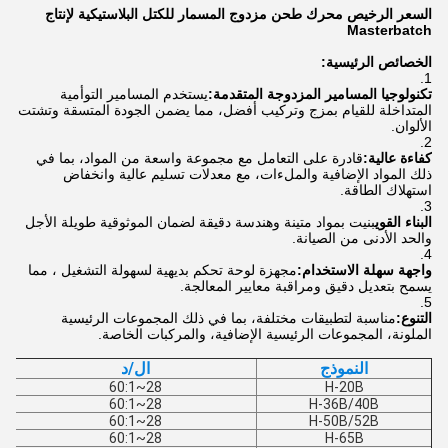
السعر الرخيص محرك طحن مزدوج المسمار للكتل البلاستيكية لإنتاج
Masterbatch
الخصائص الرئيسية:
تكنولوجيا المسامير المزدوجة المتقدمة:
يستخدم المسامير التوأمية
المتداخلة للقيام بمزج وتركيب أفضل، مما يضمن الجودة المتسقة وتشتت
الألوان.
كفاءة عالية:
قادرة على التعامل مع مجموعة واسعة من المواد، بما في
ذلك المواد الإضافية والملءات، مع معدلات تسليم عالية وانخفاض
استهلاك الطاقة.
البناء القوي
بنيت بمواد متينة وهندسة دقيقة لضمان الموثوقية طويلة الأجل
والحد الأدنى من الصيانة.
واجهة سهلة الاستخدام:
مجهزة لوحة تحكم بديهية لسهولة التشغيل ، مما
يسمح بتعديل دقيق ومراقبة معايير المعالجة.
التنوع:
مناسبة لتطبيقات مختلفة، بما في ذلك المجموعات الرئيسية
الملونة، المجموعات الرئيسية الإضافية، والمركبات الخاصة.
النموذج
ال/د
28~60:1
H-20B
28~60:1
H-36B/40B
28~60:1
H-50B/52B
28~60:1
H-65B