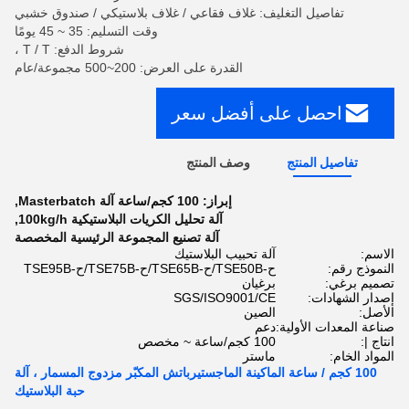
تفاصيل التغليف: غلاف فقاعي / غلاف بلاستيكي / صندوق خشبي
وقت التسليم: 35 ~ 45 يومًا
شروط الدفع: T / T ،
القدرة على العرض: 200~500 مجموعة/عام
احصل على أفضل سعر
تفاصيل المنتج
وصف المنتج
إبراز:
100 كجم/ساعة آلة Masterbatch
,
آلة تحليل الكريات البلاستيكية 100kg/h
,
آلة تصنيع المجموعة الرئيسية المخصصة
الاسم:
آلة تحبيب البلاستيك
النموذج رقم:
ح-TSE50B/ح-TSE65B/ح-TSE75B/ح-TSE95B
تصميم برغي:
برغيان
إصدار الشهادات:
SGS/ISO9001/CE
الأصل:
الصين
صناعة المعدات الأولية:
دعم
انتاج |:
100 كجم/ساعة ~ مخصص
المواد الخام:
ماستر
100 كجم / ساعة الماكينة الماجستيرباتش المكبّر مزدوج المسمار ، آلة
حبة البلاستيك