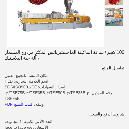
100 كجم / ساعة الماكينة الماجستيرباتش المكبّر مزدوج المسمار
، آلة حبة البلاستيك
تفاصيل المنتج
مكان المنشأ: نانجينغ الصين
اسم العلامة التجارية: HLD
إصدار الشهادات: SGS/ISO9001/CE
رقم الموديل: ح-TSE35B/ح-TSE50B/ح-TSE65B/ح-TSE75B/ح-
TSE95B
وثيقة:
كتيب المنتج PDF
شروط الدفع والشحن
الحد الأدنى لكمية: 1 مجموعة
الأسعار: face to face /set