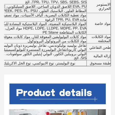
TPR، TPU، TPV، SBS، SEBS، SIS، الخ
الايستومر
EVA، PU اللاصق الذوبان الساخن، اللاصق السيليكوني، UHMWPE الخيط
الحراري
المطاط الفلور، البلاستيك الفلور، LCP، PEEK، PES، PL، PSU، الخ
مواد تغطية الكابلات البصرية، ألياف الأسيتات، مواد تصفية السجائر PP، البلاست
مادة TPR، PU، EVA الرغوة
مواد خاصة
المواد البلاستيكية المضيئة، المواد البلاستيكية المضادة للبكت
PE، LLDPE، MDPE، PP، EVA
الكابلات المتقاطعة PE Silane
مواد الكابلات
مواد كابلات البوليوليفين المعوقة للنار، مواد كابلات معوقة 
المختلفة
مواد الكابلات من البروتوكول البروتوكول
تفاعل بوليميد بوليكوندنس، تفاعل بوليمريزة ذوبان البوليستر
طحن التفاعلي
البولي كاربوناتتفاعل البوليمرزة المستمرة للبوليوكسيميثيلين السائبة, PMMA
إزالة المالية
SIS، الخ.
طبقة مسحوق
نوع البوليستر، نوع الايبوكسي، نوع الخل الاكريليك، نو