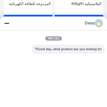
البلاستيكية 60kg/H
المزدوجة للطاقة الكهربائية
60-100kg/H
احصل على أفضل سعر
احصل على أفضل سعر
Daisy
7:23 PM
Good day, what product are you looking for?
Nanjing Henglande Machinery Technology Co.,
Ltd.
jayce@hldextruder.com
86-15251884557
لا.11شارع تشينغو، مدينة هوشو، مقاطعة جيانجينغ، نانجينغ،
الصين.