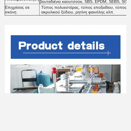
βουταδιένιο καουτσούκ, SBS, EPDM, SEBS, SIS 
Επιχρίσεις σε
Τύπος πολυεστέρας, τύπος εποξειδίου, τύπος α
σκόνη
ακρυλικού ξύδιου, ρητίνη φαινόλης κλπ.