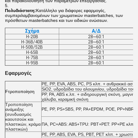
και παρακολούθηση των παραμέτρων επεξεργασίας.
Πολυδιάστατη:
Κατάλληλο για διάφορες εφαρμογές,
συμπεριλαμβανομένων των χρωματικών masterbatches, των
πρόσθετων masterbatches και των ειδικών ενώσεων.
Σχήμα
Α/Δ
H-20B
28~60:1
H-36B/40B
28~60:1
H-50B/52B
28~60:1
H-65B
28~60:1
H-75B
28~60:1
H-95B
28~60:1
Εφαρμογές
PE, PP, EVA, ABS, PC, PS κλπ. + ανθρακικό ασβέσ
SiO2, υδροξείδιο του αλουμινίου, υδροξείδιο του μ
F
τροποποίηση
PP, PA, ABS κ.λπ. + σιδηρουργική σκόνη, μαγνητ
χάλυβα, κεραμική σκόνη
Τροποποίηση
PE, PP, PS+SBS, PP, PA+EPDM, POE, PP+NBR, E
ανάμειξης
(συνδυασμός
καουτσούκ και
πλαστικών, κράμα
ΠΑ, PC+ABS: ABS+TPU: PBT+PET: PP+PE κλπ.
πλαστικών)
PE, PP, ABS, EVA, PS, PBT, PET κλπ. + χρωστικέ