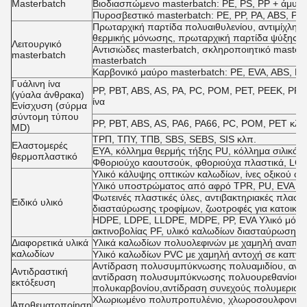
Masterbatch
Βιοδιασπώμενο masterbatch: PE, PS, PP + άμυλο
Πυροσβεστικό masterbatch: PE, PP, PA, ABS, PB
Πρωταρχική παρτίδα πολυαιθυλενίου, αντιμίχλη 
θερμικής μόνωσης, πρωταρχική παρτίδα ψύξης, 
Λειτουργικό
Αντισιώδες masterbatch, σκληροποιητικό masterb
masterbatch
masterbatch
Καρβονικό μαύρο masterbatch: PE, EVA, ABS, PE
Γυάλινη ίνα
PP, PBT, ABS, AS, PA, PC, POM, PET, PEEK, PPO,
(γύαλα άνθρακα)
ίνα
Ενίσχυση (σύρμα
σύντομη τύπου
PP, PBT, ABS, AS, PA6, PA66, PC, POM, PET κλπ.
MD)
ΤΡΠ, ΤΠΥ, ΤΠΒ, SBS, SEBS, SIS κλπ.
Ελαστομερές
ΕΥΑ, κόλλημα θερμής τήξης PU, κόλλημα σιλικ
θερμοπλαστικό
Φθοριούχο καουτσούκ, φθοριούχα πλαστικά, LCP
Υλικό κάλυψης οπτικών καλωδίων, ίνες οξικού οξ
Υλικό υποστρώματος από αφρό TPR, PU, EVA
Φωτεινές πλαστικές ύλες, αντιβακτηριακές πλαστι
Ειδικό υλικό
διασταύρωσης τροφίμων, ζωοτροφές για κατοικίδ
HDPE, LDPE, LLDPE, MDPE, PP, EVA Υλικό μόνω
ακτινοβολίας PF, υλικό καλωδίων διασταύρωσης 
Διαφορετικά υλικά
Υλικά καλωδίων πολυολεφινών με χαμηλή αναπτή
καλωδίων
Υλικό καλωδίων PVC με χαμηλή αντοχή σε καπνό 
Αντίδραση πολυσυμπύκνωσης πολυαμιδίου, αντί
Αντιδραστική
αντίδραση πολυσυμπύκνωσης πολυουρεθανίου,
εκτόξευση
πολυκαρβονίου,αντίδραση συνεχούς πολυμερισμ
Χλωριωμένο πολυπροπυλένιο, χλωροσουλφονιοπο
Αποθεματοποίηση