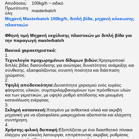
Αποδόσεις:
100kg/h ~ ειδικό
Πρωτότυπη
masterbatch
ύλη:
Μηχανή Masterbatch 100kg/h, διπλή βίδα, μηχανή κόκκωσης
πλαστικών
Φθηνή τιμή Μηχανή εκχύλισης πλαστικών με διπλή βίδα για
την παραγωγή masterbatch
Βασικά χαρακτηριστικά:
Τεχνολογία προχωρημένων δίδυμων βιδών:
Χρησιμοποιεί
διπλές βίδες διασύνδεσης για ανώτερες δυνατότητες ανάμειξης και
σύνθεσης, εξασφαλίζοντας συνεπή ποιότητα και διάσπαση
χρώματος.
Υψηλή αποδοτικότητα:
Δυνατότητα χειρισμού ενός ευρέος
φάσματος υλικών, συμπεριλαμβανομένων των πρόσθετων υλών
και των γεμιστικών, με υψηλό ρυθμό απόδοσης και μειωμένη
κατανάλωση ενέργειας.
Σκληρή κατασκευή:
Χτισμένο με ανθεκτικά υλικά και ακριβή
μηχανική για να εξασφαλίσει μακροχρόνια αξιοπιστία και ελάχιστη
συντήρηση.
Χρήστης-φιλική διεπαφή:
Εξοπλίζεται με ένα διαισθητικό πίνακα
ελέγχου για εύκολη λειτουργία, επιτρέποντας ακριβείς ρυθμίσεις