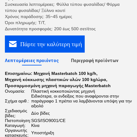
Συσκευασία λεπτομέρειες: Φύλλα τύπου φυσαλίδας/ Φόρμα
τύπου φυσαλίδας/ Ξύλινο κουτί
Χρόνος παράδοσης: 35~45 ημέρες
Όροι πληρωμής: Τ/Τ,
Δυνατότητα προσφοράς: 200 έως 500 σετ/έτος
Πάρτε την καλύτερη τιμή
Λεπτομέρειες προιόντος
Περιγραφή προϊόντων
Επισημαίνω:
Μηχανή Masterbatch 100 kg/h
,
Μηχανή κόκκωσης πλαστικών υλών 100 kg/ώρα
,
Προσαρμοσμένη μηχανή παραγωγής Masterbatch
Ονομασία:
Πλαστική κοκκοποιώντας μηχανή
Ειδικότερα, οι ενδείξεις που αναφέρονται στην
Σχήμα αριθ.:
παράγραφο 1 πρέπει να λαμβάνονται υπόψη για την
αξιολό
Σχεδιασμός
Δύο βίδες
βίδες:
Πιστοποίηση:
SGS/ISO9001/CE
Καταγωγή:
Κίνα
Οργανωτής
Υποστήριξη
κατασκευής: