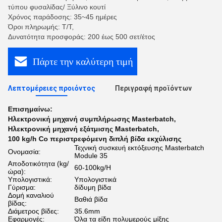
τύπου φυσαλίδας/ Ξύλινο κουτί
Χρόνος παράδοσης: 35~45 ημέρες
Όροι πληρωμής: Τ/Τ,
Δυνατότητα προσφοράς: 200 έως 500 σετ/έτος
Πάρτε την καλύτερη τιμή
Λεπτομέρειες προιόντος
Περιγραφή προϊόντων
Επισημαίνω:
Ηλεκτρονική μηχανή συμπλήρωσης Masterbatch
,
Ηλεκτρονική μηχανή εξάτμισης Masterbatch
,
100 kg/h Co περιστρεφόμενη διπλή βίδα εκχύλισης
Τεχνική συσκευή εκτόξευσης Masterbatch
Ονομασία:
Module 35
Αποδοτικότητα (kg/
60-100kg/H
ώρα):
Υπολογιστικά:
Υπολογιστικά
Γύρισμα:
δίδυμη βίδα
Δομή καναλιού
Βαθιά βίδα
βίδας:
Διάμετρος βίδες:
35.6mm
Εφαρμογές:
Όλα τα είδη πολυμερούς μίξης