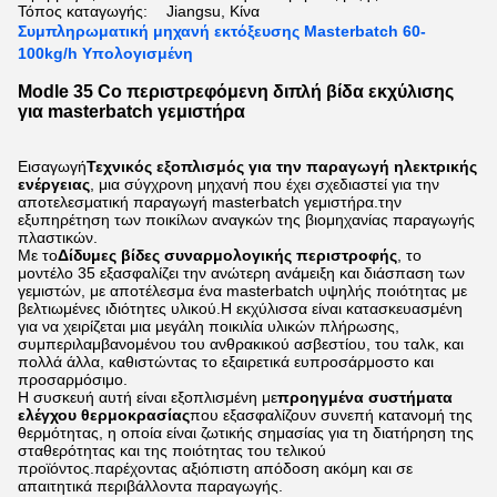
Τόπος καταγωγής:
Jiangsu, Κίνα
Συμπληρωματική μηχανή εκτόξευσης Masterbatch 60-
100kg/h Υπολογισμένη
Modle 35 Co περιστρεφόμενη διπλή βίδα εκχύλισης
για masterbatch γεμιστήρα
Εισαγωγή
Τεχνικός εξοπλισμός για την παραγωγή ηλεκτρικής
ενέργειας
, μια σύγχρονη μηχανή που έχει σχεδιαστεί για την
αποτελεσματική παραγωγή masterbatch γεμιστήρα.την
εξυπηρέτηση των ποικίλων αναγκών της βιομηχανίας παραγωγής
πλαστικών.
Με το
Δίδυμες βίδες συναρμολογικής περιστροφής
, το
μοντέλο 35 εξασφαλίζει την ανώτερη ανάμειξη και διάσπαση των
γεμιστών, με αποτέλεσμα ένα masterbatch υψηλής ποιότητας με
βελτιωμένες ιδιότητες υλικού.Η εκχύλισσα είναι κατασκευασμένη
για να χειρίζεται μια μεγάλη ποικιλία υλικών πλήρωσης,
συμπεριλαμβανομένου του ανθρακικού ασβεστίου, του ταλκ, και
πολλά άλλα, καθιστώντας το εξαιρετικά ευπροσάρμοστο και
προσαρμόσιμο.
Η συσκευή αυτή είναι εξοπλισμένη με
προηγμένα συστήματα
ελέγχου θερμοκρασίας
που εξασφαλίζουν συνεπή κατανομή της
θερμότητας, η οποία είναι ζωτικής σημασίας για τη διατήρηση της
σταθερότητας και της ποιότητας του τελικού
προϊόντος.παρέχοντας αξιόπιστη απόδοση ακόμη και σε
απαιτητικά περιβάλλοντα παραγωγής.