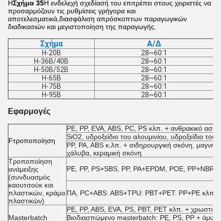
Η
Σχήμα 35
Η ενδελεχή σχεδίασή του επιτρέπει στους χειριστές να
προσαρμόζουν τις ρυθμίσεις γρήγορα και
αποτελεσματικά,διασφάλιση απρόσκοπτων παραγωγικών
διαδικασιών και μεγιστοποίηση της παραγωγής.
Σχήμα
Α/Δ
H-20B
28~60:1
H-36B/40B
28~60:1
H-50B/52B
28~60:1
H-65B
28~60:1
H-75B
28~60:1
H-95B
28~60:1
Εφαρμογές
PE, PP, EVA, ABS, PC, PS κλπ. + ανθρακικό ασβέσ
SiO2, υδροξείδιο του αλουμινίου, υδροξείδιο του μ
F
τροποποίηση
PP, PA, ABS κ.λπ. + σιδηρουργική σκόνη, μαγνητ
χάλυβα, κεραμική σκόνη
Τροποποίηση
PE, PP, PS+SBS, PP, PA+EPDM, POE, PP+NBR, E
ανάμειξης
(συνδυασμός
καουτσούκ και
πλαστικών, κράμα
ΠΑ, PC+ABS: ABS+TPU: PBT+PET: PP+PE κλπ.
πλαστικών)
PE, PP, ABS, EVA, PS, PBT, PET κλπ. + χρωστικέ
Masterbatch
Βιοδιασπώμενο masterbatch: PE, PS, PP + άμυλο