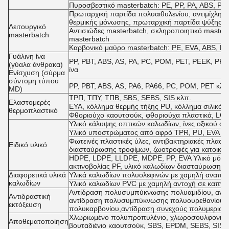
Πυροσβεστικό masterbatch: PE, PP, PA, ABS, PB
Πρωταρχική παρτίδα πολυαιθυλενίου, αντιμίχλη 
θερμικής μόνωσης, πρωταρχική παρτίδα ψύξης, 
Λειτουργικό
Αντισιώδες masterbatch, σκληροποιητικό masterb
masterbatch
masterbatch
Καρβονικό μαύρο masterbatch: PE, EVA, ABS, PE
Γυάλινη ίνα
PP, PBT, ABS, AS, PA, PC, POM, PET, PEEK, PPO,
(γύαλα άνθρακα)
ίνα
Ενίσχυση (σύρμα
σύντομη τύπου
PP, PBT, ABS, AS, PA6, PA66, PC, POM, PET κλπ.
MD)
ΤΡΠ, ΤΠΥ, ΤΠΒ, SBS, SEBS, SIS κλπ.
Ελαστομερές
ΕΥΑ, κόλλημα θερμής τήξης PU, κόλλημα σιλικ
θερμοπλαστικό
Φθοριούχο καουτσούκ, φθοριούχα πλαστικά, LCP
Υλικό κάλυψης οπτικών καλωδίων, ίνες οξικού οξ
Υλικό υποστρώματος από αφρό TPR, PU, EVA
Φωτεινές πλαστικές ύλες, αντιβακτηριακές πλαστι
Ειδικό υλικό
διασταύρωσης τροφίμων, ζωοτροφές για κατοικίδ
HDPE, LDPE, LLDPE, MDPE, PP, EVA Υλικό μόνω
ακτινοβολίας PF, υλικό καλωδίων διασταύρωσης 
Διαφορετικά υλικά
Υλικά καλωδίων πολυολεφινών με χαμηλή αναπτή
καλωδίων
Υλικό καλωδίων PVC με χαμηλή αντοχή σε καπνό 
Αντίδραση πολυσυμπύκνωσης πολυαμιδίου, αντί
Αντιδραστική
αντίδραση πολυσυμπύκνωσης πολυουρεθανίου,
εκτόξευση
πολυκαρβονίου,αντίδραση συνεχούς πολυμερισμ
Χλωριωμένο πολυπροπυλένιο, χλωροσουλφονιοπο
Αποθεματοποίηση
βουταδιένιο καουτσούκ, SBS, EPDM, SEBS, SIS 