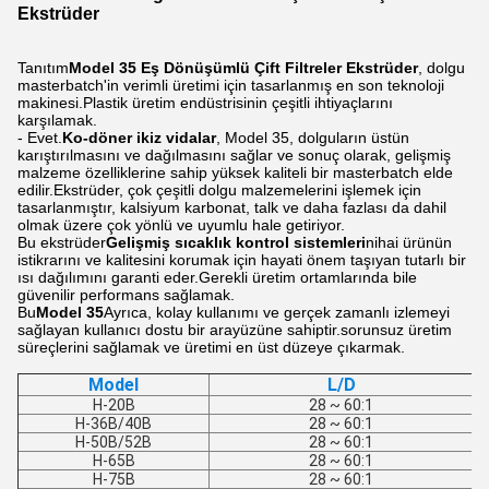
Ekstrüder
Tanıtım
Model 35 Eş Dönüşümlü Çift Filtreler Ekstrüder
, dolgu
masterbatch'in verimli üretimi için tasarlanmış en son teknoloji
makinesi.Plastik üretim endüstrisinin çeşitli ihtiyaçlarını
karşılamak.
- Evet.
Ko-döner ikiz vidalar
, Model 35, dolguların üstün
karıştırılmasını ve dağılmasını sağlar ve sonuç olarak, gelişmiş
malzeme özelliklerine sahip yüksek kaliteli bir masterbatch elde
edilir.Ekstrüder, çok çeşitli dolgu malzemelerini işlemek için
tasarlanmıştır, kalsiyum karbonat, talk ve daha fazlası da dahil
olmak üzere çok yönlü ve uyumlu hale getiriyor.
Bu ekstrüder
Gelişmiş sıcaklık kontrol sistemleri
nihai ürünün
istikrarını ve kalitesini korumak için hayati önem taşıyan tutarlı bir
ısı dağılımını garanti eder.Gerekli üretim ortamlarında bile
güvenilir performans sağlamak.
Bu
Model 35
Ayrıca, kolay kullanımı ve gerçek zamanlı izlemeyi
sağlayan kullanıcı dostu bir arayüzüne sahiptir.sorunsuz üretim
süreçlerini sağlamak ve üretimi en üst düzeye çıkarmak.
Model
L/D
H-20B
28 ~ 60:1
H-36B/40B
28 ~ 60:1
H-50B/52B
28 ~ 60:1
H-65B
28 ~ 60:1
H-75B
28 ~ 60:1