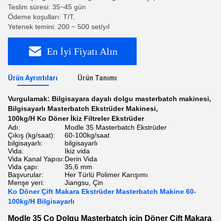
Teslim süresi: 35~45 gün
Ödeme koşulları: T/T,
Yetenek temini: 200 ~ 500 set/yıl
En İyi Fiyatı Alın
Ürün Ayrıntıları
Ürün Tanımı
Vurgulamak:
Bilgisayara dayalı dolgu masterbatch makinesi
,
Bilgisayarlı Masterbatch Ekstrüder Makinesi
,
100kg/H Ko Döner İkiz Filtreler Ekstrüder
Adı:
Modle 35 Masterbatch Ekstrüder
Çıkış (kg/saat):
60-100kg/saat
bilgisayarlı:
bilgisayarlı
Vida:
Ikiz vida
Vida Kanal Yapısı:
Derin Vida
Vida çapı:
35,6 mm
Başvurular:
Her Türlü Polimer Karışımı
Menşe yeri:
Jiangsu, Çin
Ko Döner Çift Makara Ekstrüder Masterbatch Makine 60-
100kg/H Bilgisayarlı
Modle 35 Co Dolgu Masterbatch için Döner Çift Makara