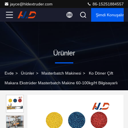
jayce@hldextruder.com
86-15251884557
Şimdi Konuşalım.
Ürünler
Evde
>
Ürünler
>
Masterbatch Makinesi
>
Ko Döner Çift
Makara Ekstrüder Masterbatch Makine 60-100kg/H Bilgisayarlı