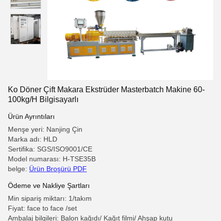
Ko Döner Çift Makara Ekstrüder Masterbatch Makine 60-
100kg/H Bilgisayarlı
Ürün Ayrıntıları
Menşe yeri: Nanjing Çin
Marka adı: HLD
Sertifika: SGS/ISO9001/CE
Model numarası: H-TSE35B
belge:
Ürün Broşürü PDF
Ödeme ve Nakliye Şartları
Min sipariş miktarı: 1/takım
Fiyat: face to face /set
Ambalaj bilgileri: Balon kağıdı/ Kağıt filmi/ Ahşap kutu