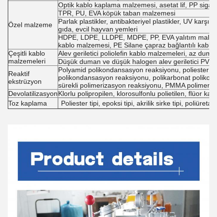
Optik kablo kaplama malzemesi, asetat lif, PP sigara 
TPR, PU, EVA köpük taban malzemesi
Parlak plastikler, antibakteriyel plastikler, UV karşıt
Özel malzeme
gıda, evcil hayvan yemleri
HDPE, LDPE, LLDPE, MDPE, PP, EVA yalıtım malzem
kablo malzemesi, PE Silane çapraz bağlantılı kabl
Çeşitli kablo
Alev geriletici poliolefin kablo malzemeleri, az duma
malzemeleri
Düşük duman ve düşük halogen alev geriletici PVC
Polyamid polikondansasyon reaksiyonu, poliester er
Reaktif
polikondansasyon reaksiyonu, polikarbonat poliko
ekstrüzyon
sürekli polimerizasyon reaksiyonu, PMMA polimeri
Devolatilizasyon
Klorlu polipropilen, klorosulfonlu polietilen, flüor
Toz kaplama
Poliester tipi, epoksi tipi, akrilik sirke tipi, poliüretan 