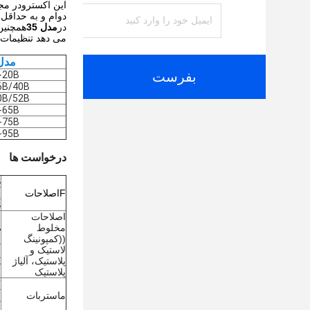
این اکسترودر مجه
دوام و به حداقل
در
مدل 35
همچنین
می دهد تنظیمات ر
مدل
بفرست
-20B
6B/40B
0B/52B
-65B
-75B
-95B
درخواست ها
S
F
اصلاحات
iO2
BS
اصلاحات
A
مخلوط
((کمپونینگ
لاستیک و
پلاستیک، آلیاژ
E
پلاستیک
T
ماستربات
م
م