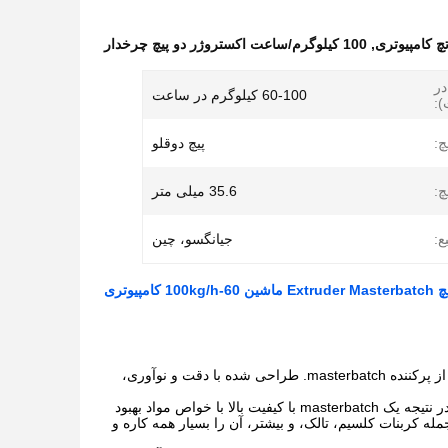
چ کامپیوتری
,
100 کیلوگرم/ساعت اکستروژر دو پیچ چرخدار
در
60-100 کیلوگرم در ساعت
:
چ:
پیچ دوقلو
چ:
35.6 میلی متر
ع:
جیانگسو، چین
، یک ماشین پیشرفته طراحی شده برای تولید کارآمد از پرکننده masterbatch. طراحی شده با دقت و نوآوری،
، مدل 35 باعث می شود مخلوط و پراکندگی پرکننده های برتر، در نتیجه یک masterbatch با کیفیت بالا با خواص مواد بهبود
 کربنات کلسیم، تالک، و بیشتر، آن را بسیار همه کاره و