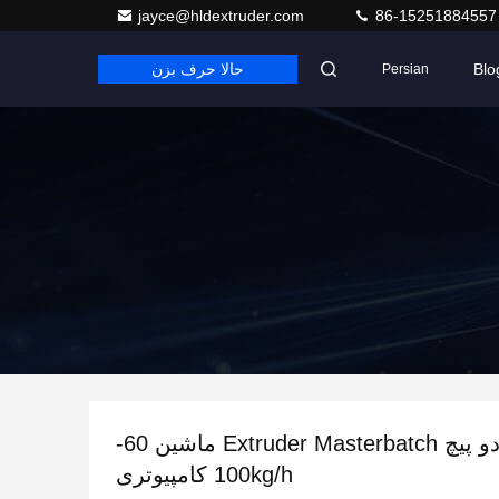
jayce@hldextruder.com
86-15251884557
Blo
حالا حرف بزن
Persian
Co چرخش دو پیچ Extruder Masterbatch ماشین 60-
100kg/h کامپیوتری