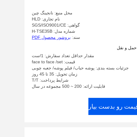
محل منبع: نانجینگ چین
نام تجاری: HLD
گواهی: SGS/ISO9001/CE
شماره مدل: H-TSE35B
سند:
بروشور محصول PDF
حمل و نقل
مقدار حداقل تعداد سفارش: 1/ست
قیمت: face to face /set
جزئیات بسته بندی: پوشه حباب/ فیلم پوشه/ جعبه چوبی
زمان تحویل: 35 تا 45 روز
شرایط پرداخت: T/T
قابلیت ارائه: 200 ~ 500 مجموعه در سال
قیمت رو بدست بیار