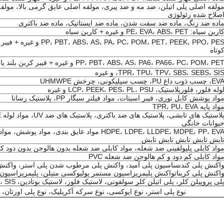
ولفه اصلی پلی اتیلن، ضد مه و ضد پیری، مولفه اصلی عایق گرمی بالا، مولف
صلاح شده رئولوژی
اده ضد زنگ، ماده ضد سفت شدن، ماده ضد ایستاتیک، ماده ضد باکتری
اربن سیاه: PE، EVA، ABS، PET و غیره + کاربن سیاه
، PC، POM، PET، PEEK، PPO، PES
وتاه
PP، PBT، ABS، AS، PA6، PA66، PC، POM، PE و غیره + فیبر کربن بلند یا فیبر کربن کوتاه
TPR، TPU، TPV، SBS، SEBS، SI، و غیره
E، چسب ذوب داغ PU، چسب سیلیکونی، چرخش UHMWPE
وله فلور، فلورپلاستیک، LCP، PEEK، PES، PL، PSU و غیره
واد پوشش کابل نوری، فیبر اسیتات، مواد فیلتر سیگار PP، پلاستیک رسانا
واد پایه TPR، PU، EVA
یوانات خانگی
HDPE، LDPE، LLDPE، MDPE، PP، EVA مواد عایق بندی، 
ابش تابش تابش تابش تابش
واد کابلی پلیولفینی ضد شعله، مواد کابلی ضد شعله بدون هالوجن بدون دود ک
واد کابلی کم دود و کم هالوجن ضد شعله PVC
اکنش پلی کندنساسیون پلی آمید، واکنش پلی مرطوب شدن پلی استر، واکنش 
اکنش پلی کربناتواکنش پلیمریزاسیون مستمر پولیوکسی متیلن، پلیمریزاسیون PMMA
لی پروپیلن کلر، پلی اتیلن کلر سولفونی، لاستیک فلور، لاستیک بوتادین، SBS، EPDM، SEBS، SIS و غیره.
نوع پلی استر، نوع اپوکسی، نوع سرکه آکریلیک، نوع پلی اورتان، 