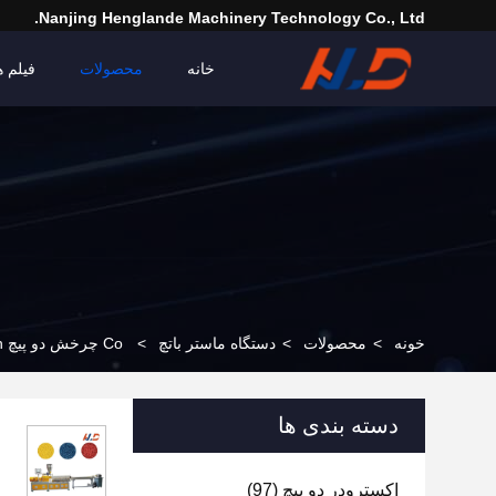
Nanjing Henglande Machinery Technology Co., Ltd.
خانه
محصولات
فیلم ه
خونه
>
محصولات
>
دستگاه ماستر باتچ
>
Co چرخش دو پیچ Extruder Masterbatch ماشین 60-100kg/h کامپیوتری
دسته بندی ها
اکسترودر دو پیچ
(97)