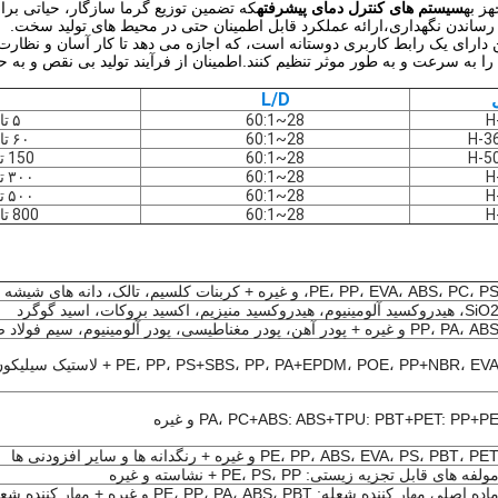
ز به
سیستم های کنترل دمای پیشرفته
که تضمین توزیع گرما سازگار، حیاتی ب
 رساندن نگهداری،ارائه عملکرد قابل اطمینان حتی در محیط های تولید سخت.
 دارای یک رابط کاربری دوستانه است، که اجازه می دهد تا کار آسان و نظارت 
ا به سرعت و به طور موثر تنظیم کنند.اطمینان از فرآیند تولید بی نقص و به حد
L/D
H
28~60:1
۵ تا ۲۰ کیلوگرم در ساعت
H-3
28~60:1
۶۰ تا ۱۵۰ کیلوگرم در ساعت
H-5
28~60:1
150 تا 250 کیلوگرم در ساعت
H
28~60:1
۳۰۰ تا ۵۰۰ کیلوگرم در ساعت
H
28~60:1
۵۰۰ تا ۷۵۰ کیلوگرم در ساعت
H
28~60:1
800 تا 1500 کیلوگرم در ساعت
PE، PP، EVA، ABS، PC، P، و غیره + کربنات کلسیم، تالک، دانه های شیشه ای،
S، هیدروکسید آلومینیوم، هیدروکسید منیزیم، اکسید بروکات، اسید گوگرد
PP، PA، A و غیره + پودر آهن، پودر مغناطیسی، پودر آلومینیوم، سیم فولاد ضد زنگ، پودر سرامیکی
PE، PP، PS+SBS، PP، PA+EPDM، POE، PP+NBR، EV + لاستیک سیلیکون و غیره
PA، PC+ABS: ABS+TPU: PBT+PET: PP+P و غیره
PE، PP، ABS، EVA، PS، PBT، PE و غیره + رنگدانه ها و سایر افزودنی ها
ولفه های قابل تجزیه زیستی: PE، PS، PP + نشاسته و غیره
اده اصلی مهار کننده شعله: PE، PP، PA، ABS، PBT و غیره + مهار کننده شعله و سایر افزودنی ها