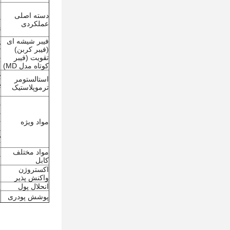
م
ا
دسته اصلی
عملکردی
م
ک
فیبر شیشه ای
(فیبر کربن)
ک
تقویت (فیبر
T
کوتاه مدل MD)
S
استالستومر
VA
ترموپلاستیک
ل
م
م
مواد ویژه
ح
ت
مواد مختلف
م
کابل
م
اکستروژن
و
واکنش پذیر
و
انحلال پول
پ
پوشش پودری