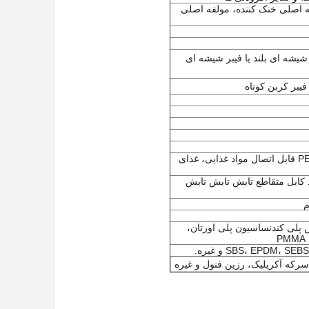
ه اصلی خنک کننده، مولفه اصلی
PP، PBT، ABS، AS، PA و غیره + فیبر شیشه ای بلند یا فیبر شیشه ای
پلاستیک های تابشی، پلاستیک های ضد باکتری، پلاستیک های ضد UV، مواد لوله PE قابل اتصال مواد غذایی، غذای
مواد پوشش، مواد کابل متقاطع تابش تابش تابش
م
پلی کندنساسیون پلی اورتان،
سرکه آکریلیک، رزین فنول و غیره