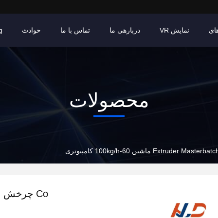
ای
نمایش VR
دربارهی ما
تماس با ما
حوادث
g
محصولات