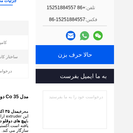
جزئیات م
تلفن:
+86 15251884557
فکس:
86-15251884557
کامپ
حالا حرف بزن
ساختار کانا
درخواس
به ما ایمیل بفرست
مدل 35 Co دو پیچ محرک چرخشی برای پرکننده Masterbatch
معرفی
مدل ۳۵ اکستروژر دو پیچ دو چرخدار
این extruder ارائه عملکرد بی نظیر و کیفیت،پاسخگویی به نیازهای متنوع صنعت تولید پلاستیک.
با
پیچ های دوقلو
یافته است.اکسترو
سازگار می کند.