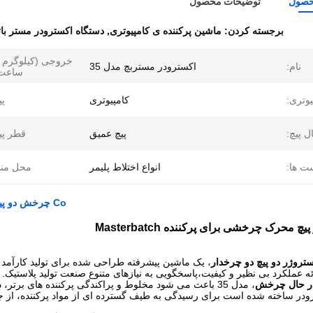
حصول
توضیحات محصول
برجسته کردن:
ماشین پرکننده ی کامپیوتری
,
دستگاه اکسترودر مستر بات
خروجی (کیلوگرم 
نام:
اکسترودر مستربچ مدل 35
ساعت)
یوتری:
کامپیوتری
پی
ل پیچ:
پیچ عمیق
قطر پی
ت ها:
انواع اختلاط پلیمر
محل منب
Co چرخش دو پیچ Extruder Masterbatch ماشین 60-100kg/h کامپیوتری
 در حال چرخش
در ساخته شده است برای رسیدگی به طیف گسترده ای از مواد پرکننده، از جمله