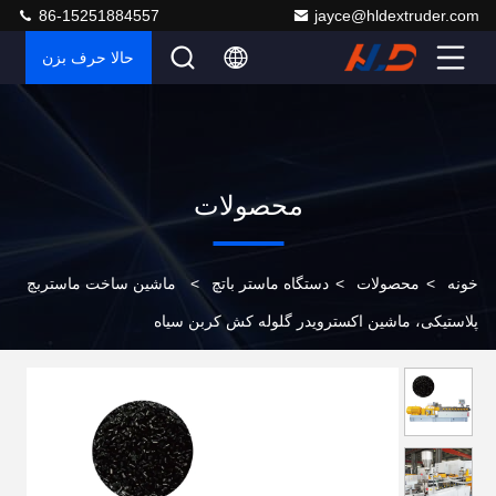
86-15251884557
jayce@hldextruder.com
حالا حرف بزن
محصولات
خونه
>
محصولات
>
دستگاه ماستر باتچ
>
ماشین ساخت ماستربچ
پلاستیکی، ماشین اکسترویدر گلوله کش کربن سیاه