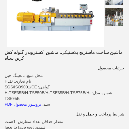
ماشین ساخت ماستربچ پلاستیکی، ماشین اکسترویدر گلوله کش
کربن سیاه
جزئیات محصول
محل منبع: نانجینگ چین
نام تجاری: HLD
گواهی: SGS/ISO9001/CE
شماره مدل: H-TSE35B/H-TSE50B/H-TSE65B/H-TSE75B/H-
TSE95B
سند:
بروشور محصول PDF
شرایط پرداخت و حمل و نقل
مقدار حداقل تعداد سفارش: 1/ست
قیمت: face to face /set