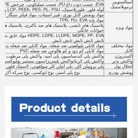
استالستومر
EVA، چسب ذوب داغ PU، چسب سیلیکونی، چرخش UHMWPE
ترموپلاستیک
لوله فلور، فلورپلاستیک، LCP، PEEK، PES، PL، PSU و غیره
مواد پوشش کابل نوری، فیبر اسیتات، مواد فیلتر سیگار PP، پلاستیک رسانا
مواد پایه TPR، PU، EVA
مواد ویژه
حیوانات خانگی
، LLDPE، MDPE، PP، EVA
تابش تابش تابش تابش تابش
مواد مختلف
مواد کابلی پلیولفینی ضد شعله، مواد کابلی ضد شعله بدون 
کابل
مواد کابلی کم دود و کم هالوجن ضد شعله PVC
اکستروژن
واکنش پلی کندنساسیون پلی آمید، واکنش پلی مرطوب شدن 
واکنش پذیر
واکنش پلی کربناتواکنش پلیمریزاسیون مستمر پولیوکسی متیلن
انحلال پول
پلی پروپیلن کلر، پلی اتیلن کلر سولفونی، لاستیک فلور، لاستیک بوتادین،  SEBS، SIS
پوشش پودری
نوع پلی استر، نوع اپوکسی، نوع سرکه آکریلیک