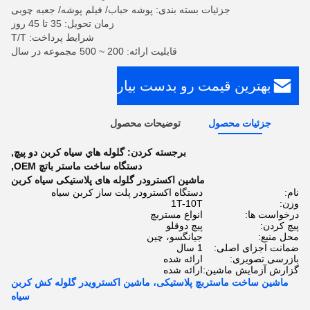
جزئیات بسته بندی: پوشه حباب/ فیلم پوشه/ جعبه چوبی
زمان تحویل: 35 تا 45 روز
شرایط پرداخت: T/T
قابلیت ارائه: 200 ~ 500 مجموعه در سال
بهترین قیمت رو بدست بیار
جزئیات محصول
توضیحات محصول
برجسته کردن:
گلوله هاي سياه کربن دو پیچ
,
دستگاه ساخت ماستر باتچ OEM
,
ماشین اکسترودر گلوله های پلاستیکی سیاه کربن
نام:
دستگاه اکسترودر پلت ساز کربن سیاه
وزن:
1T-10T
درخواست ها:
انواع مستربچ
پیچ کردن:
پیچ دوقلو
محل منبع:
جیانگسو، چین
ضمانت اجزای اصلی:
1 سال
بازرسی تصویری:
ارائه شده
گزارش آزمایش ماشین:
ارائه شده
ماشین ساخت ماستربچ پلاستیکی، ماشین اکسترویدر گلوله کش کربن
سیاه