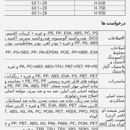
28~60:1
H-65B
28~60:1
H-75B
28~60:1
H-95B
درخواست ها
PE، PP، EVA، ABS، PC، PS، و غیره + کربنات کلسیم، تالک، دانه های شیشه ای،
F
اصلاحات
SiO2، هیدروکسید آلومینیوم، هیدروکسید منیزیم، اکسید بروکات، اسید گوگرد
PP، PA، ABS و غیره + پودر آهن، پودر مغناطیسی، پودر آلومینیوم، سیم فولاد ضد زنگ، پودر سرامیکی
اصلاحات
PE، PP، PS+SBS، PP، PA+EPDM، POE، PP+NBR، EVA + لاستیک سیلیکون و غیر
مخلوط
((کمپونینگ
لاستیک و
پلاستیک، آلیاژ
PA، PC+ABS: ABS+TPU: PBT+PET: PP+PE و غیره
پلاستیک
PE، PP، ABS، EVA، PS، PBT، PET و غیره + رنگدانه ها و سایر افزودنی ها
ماستربات
مولفه های قابل تجزیه زیستی: PE، PS، PP + نشاسته و غیره
ماده اصلی مهار کننده شعله: PE، PP، PA، ABS، PBT و غیره + مهار کننده شعله و سایر افزودنی ها
مولفه اصلی پلی اتیلن، ضد مه و ضد پیری، مولفه اصلی عای
اصلاح شده رئولوژی
دسته اصلی
عملکردی
ماده ضد زنگ، ماده ضد سفت شدن، ماده ضد ایستاتیک، ماد
کاربن سیاه: PE، EVA، ABS، PET و غیره + کاربن سیاه
فیبر شیشه ای
(فیبر کربن)
کوتاه
تقویت (فیبر
PP، PBT، ABS، AS، PA6، PA66، PC، POM، PET و غیره + فیبر کربن بلند یا فیبر کربن کوتاه
کوتاه مدل MD)
TPR، TPU، TPV، SBS، SEBS، SIS، و غیره