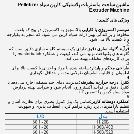
ماشین ساخت ماستربات پلاستیکی کاربن سیاه Pelletizer
Extruder Machine
ویژگی های کلیدی:
سیستم اکستروژن با کارایی بالا:
مجهز به اکستروژر دو پیچ که باعث
مخلوط و پراکندگی بهتر ذرات سیاه کربن می شود، که منجر به یکپارچه
و با کیفیت بالا می شود.
فرآیند گلوله سازی دقیق:
دارای یک سیستم گلوله سازی دقیق است که
گلوله های یکنواخت تولید می کند، کیفیت و عملکرد masterbatch را
برای کاربردهای مختلف بهینه می کند.
طراحی محکم و پایدار:
ساخته شده با مواد و اجزای با کیفیت بالا برای
اطمینان از قابلیت اطمینان طولانی مدت و حداقل نگهداری.
کنترل درجه حرارت پیشرفته:
مدیریت دمای چند منطقه اجازه می دهد تا
کنترل دقیق بر فرآیند اکستروزون انجام شود و شرایط بهینه پردازش
مواد سیاه کربن را تضمین کند.
عملکرد دوستانه کاربر:
شامل یک پنل کنترل بصری برای نظارت آسان و
تنظیم پارامترهای پردازش، فراهم کردن انعطاف پذیری و سهولت
استفاده است.
مدل
L/D
28~60:1
H-20B
28~60:1
H-36B/40B
28~60:1
H-50B/52B