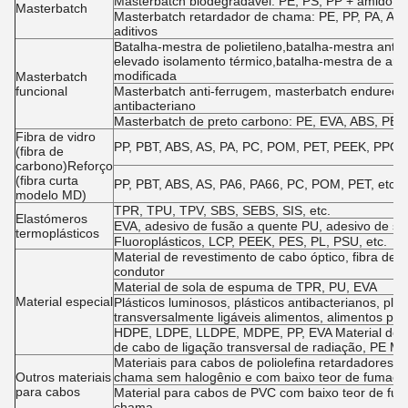
Masterbatch biodegradável: PE, PS, PP + amido, e
Masterbatch
Masterbatch retardador de chama: PE, PP, PA, ABS
aditivos
Batalha-mestra de polietileno,batalha-mestra anti
elevado isolamento térmico,batalha-mestra de arr
modificada
Masterbatch
funcional
Masterbatch anti-ferrugem, masterbatch endureced
antibacteriano
Masterbatch de preto carbono: PE, EVA, ABS, PET,
Fibra de vidro
PP, PBT, ABS, AS, PA, PC, POM, PET, PEEK, PPO, PE
(fibra de
carbono)Reforço
(fibra curta
PP, PBT, ABS, AS, PA6, PA66, PC, POM, PET, etc. +
modelo MD)
TPR, TPU, TPV, SBS, SEBS, SIS, etc.
Elastómeros
EVA, adesivo de fusão a quente PU, adesivo de s
termoplásticos
Fluoroplásticos, LCP, PEEK, PES, PL, PSU, etc.
Material de revestimento de cabo óptico, fibra de ac
condutor
Material de sola de espuma de TPR, PU, EVA
Material especial
Plásticos luminosos, plásticos antibacterianos, plá
transversalmente ligáveis alimentos, alimentos pa
HDPE, LDPE, LLDPE, MDPE, PP, EVA Material de is
de cabo de ligação transversal de radiação, PE Mat
Materiais para cabos de poliolefina retardadores 
Outros materiais
chama sem halogênio e com baixo teor de fumaça
para cabos
Material para cabos de PVC com baixo teor de fum
chama