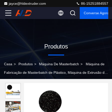
jayce@hldextruder.com
86-15251884557
Converse Agora
Produtos
Casa
>
Produtos
>
Máquina De Masterbatch
>
Máquina de
Fabricação de Masterbatch de Plástico, Máquina de Extrusão de
Pelletizer de Carbono Negro