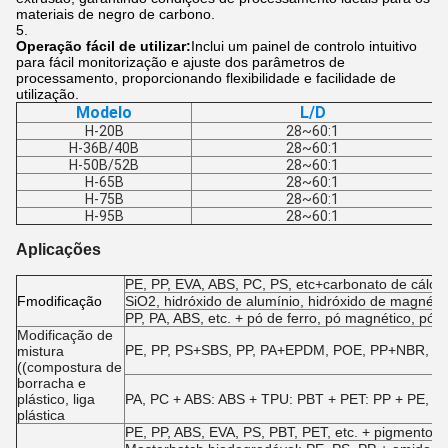
materiais de negro de carbono.
Operação fácil de utilizar:
Inclui um painel de controlo intuitivo
para fácil monitorização e ajuste dos parâmetros de
processamento, proporcionando flexibilidade e facilidade de
utilização.
Modelo
L/D
H-20B
28~60:1
H-36B/40B
28~60:1
H-50B/52B
28~60:1
H-65B
28~60:1
H-75B
28~60:1
H-95B
28~60:1
Aplicações
PE, PP, EVA, ABS, PC, PS, etc+carbonato de cálcio,
F
modificação
SiO2, hidróxido de alumínio, hidróxido de magnésio
PP, PA, ABS, etc. + pó de ferro, pó magnético, pó d
Modificação de
PE, PP, PS+SBS, PP, PA+EPDM, POE, PP+NBR, EVA +
mistura
((compostura de
borracha e
plástico, liga
PA, PC + ABS: ABS + TPU: PBT + PET: PP + PE, et
plástica
PE, PP, ABS, EVA, PS, PBT, PET, etc. + pigmentos e