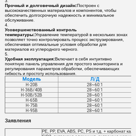
Прочный и долговечный дизайн:
Построен с
высококачественных материалов и компонентов, чтобы
обеспечить долгосрочную надежность и минимальное
обслуживание.
Усовершенствованный контроль
температуры:
Управление температурой в нескольких зонах
позволяет точно контролировать процесс экструзирования,
обеспечивая оптимальные условия обработки для
материалов из углеродного черного.
Удобная эксплуатация:
Включает в себя интуитивно
понятную панель управления для простого мониторинга и
регулирования параметров обработки, обеспечивающих
гибкость и простоту использования.
Модель
Л/Д
H-20B
28~60:1
H-36B/40B
28~60:1
H-50B/52B
28~60:1
H-65B
28~60:1
H-75B
28~60:1
H-95B
28~60:1
Заявления
PE, PP, EVA, ABS, PC, PS и т.д. + карбонат кал