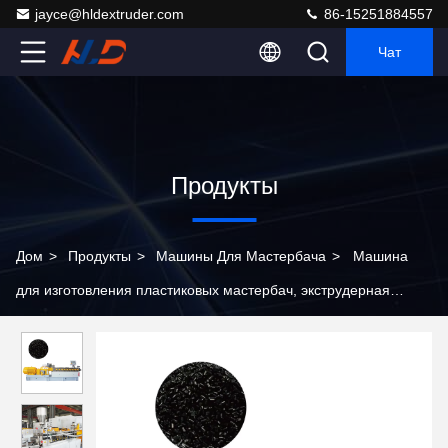
jayce@hldextruder.com
86-15251884557
Чат
Продукты
Дом
>
Продукты
>
Машины Для Мастербача
>
Машина
для изготовления пластиковых мастербач, экструдерная
машина для карбонового черного пеллетизатора