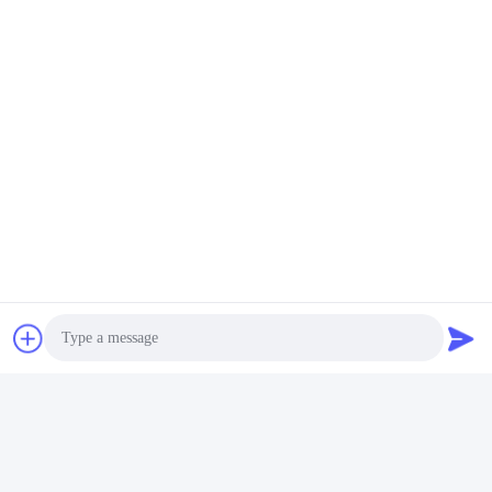
Частые вопросы
1Сколько лет у вас опыта?
Более 15 лет опыта в экструдерной промышленности.
2Вы торговцы или производители?Какая площадь
завода?
Мы производитель, завод площадью более 5000 квадратных
Photo
метров.