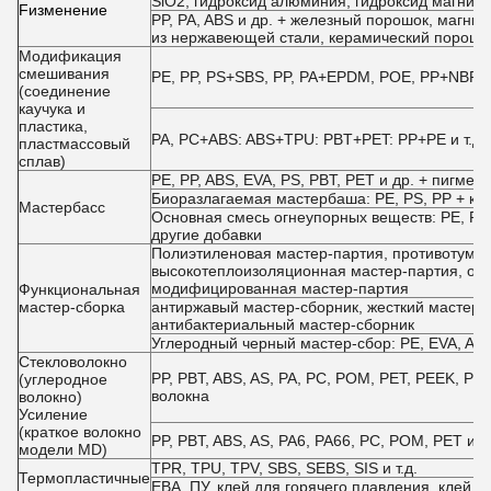
SiO2, гидроксид алюминия, гидроксид магния,
F
изменение
PP, PA, ABS и др. + железный порошок, магн
из нержавеющей стали, керамический порошо
Модификация
смешивания
PE, PP, PS+SBS, PP, PA+EPDM, POE, PP+NBR, E
(соединение
каучука и
пластика,
PA, PC+ABS: ABS+TPU: PBT+PET: PP+PE и т.д.
пластмассовый
сплав)
PE, PP, ABS, EVA, PS, PBT, PET и др. + пигмен
Биоразлагаемая мастербаша: PE, PS, PP + кра
Мастербасс
Основная смесь огнеупорных веществ: PE, PP,
другие добавки
Полиэтиленовая мастер-партия, противотуман
высокотеплоизоляционная мастер-партия, ох
модифицированная мастер-партия
Функциональная
мастер-сборка
антиржавый мастер-сборник, жесткий мастер-с
антибактериальный мастер-сборник
Углеродный черный мастер-сбор: PE, EVA, ABS
Стекловолокно
PP, PBT, ABS, AS, PA, PC, POM, PET, PEEK, PP
(углеродное
волокна
волокно)
Усиление
(краткое волокно
PP, PBT, ABS, AS, PA6, PA66, PC, POM, PET и 
модели MD)
TPR, TPU, TPV, SBS, SEBS, SIS и т.д.
Термопластичные
ЕВА, ПУ, клей для горячего плавления, клей 