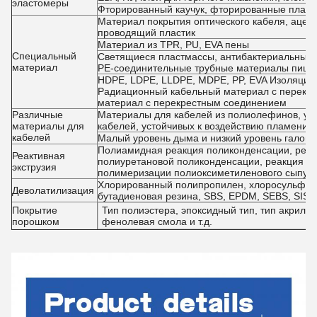
эластомеры
Фторированный каучук, фторированные пластма
Материал покрытия оптического кабеля, ацета
проводящий пластик
Материал из TPR, PU, EVA пены
Специальный
Светящиеся пластмассы, антибактериальные 
материал
PE-соединительные трубные материалы пища
HDPE, LDPE, LLDPE, MDPE, PP, EVA Изоляцио
Радиационный кабельный материал с перекр
материал с перекрестным соединением
Различные
Материалы для кабелей из полиолефинов, ус
материалы для
кабелей, устойчивых к воздействию пламени, 
кабелей
Малый уровень дыма и низкий уровень галоге
Полиамидная реакция поликонденсации, реак
Реактивная
полиуретановой поликонденсации, реакция п
экструзия
полимеризации полиоксиметиленового сыпуч
Хлорированный полипропилен, хлоросульфон
Деволатилизация
бутадиеновая резина, SBS, EPDM, SEBS, SIS и 
Покрытие
Тип полиэстера, эпоксидный тип, тип акрилов
порошком
фенолевая смола и т.д.