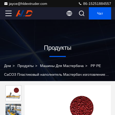
jayce@hldextruder.com
86-15251884557
Чат
Продукты
Дом
>
Продукты
>
Машины Для Мастербача
>
PP PE
CaCO3 Пластиковый наполнитель Мастербач изготовление
машины компьютеризированной 60-1500 кг/ч