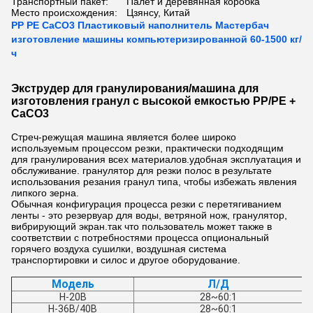
Транспортный пакет:
Палет и деревянная коробка
Место происхождения:
Цзянсу, Китай
PP PE CaCO3 Пластиковый наполнитель Мастербач
изготовление машины компьютеризированной 60-1500 кг/
ч
Экструдер для гранулирования/машина для
изготовления гранул с высокой емкостью PP/PE +
CaCO3
Стреч-режущая машина является более широко
используемым процессом резки, практически подходящим
для гранулирования всех материалов.удобная эксплуатация и
обслуживание. гранулятор для резки полос в результате
использования резания гранул типа, чтобы избежать явления
липкого зерна.
Обычная конфигурация процесса резки с перетягиванием
ленты - это резервуар для воды, ветряной нож, гранулятор,
вибрирующий экран.так что пользователь может также в
соответствии с потребностями процесса опциональный
горячего воздуха сушилки, воздушная система
транспортировки и силос и другое оборудование.
Модель
Л/Д
H-20B
28~60:1
H-36B/40B
28~60:1