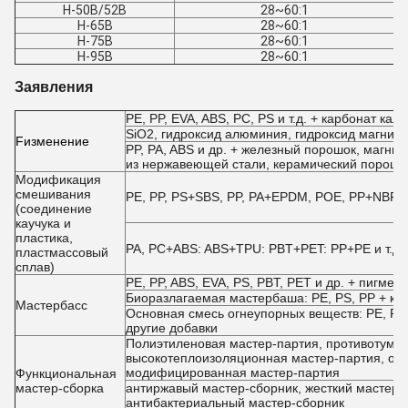
H-50B/52B
28~60:1
H-65B
28~60:1
H-75B
28~60:1
H-95B
28~60:1
Заявления
PE, PP, EVA, ABS, PC, PS и т.д. + карбонат кал
SiO2, гидроксид алюминия, гидроксид магния,
F
изменение
PP, PA, ABS и др. + железный порошок, магн
из нержавеющей стали, керамический порошо
Модификация
смешивания
PE, PP, PS+SBS, PP, PA+EPDM, POE, PP+NBR, E
(соединение
каучука и
пластика,
PA, PC+ABS: ABS+TPU: PBT+PET: PP+PE и т.д.
пластмассовый
сплав)
PE, PP, ABS, EVA, PS, PBT, PET и др. + пигмен
Биоразлагаемая мастербаша: PE, PS, PP + кра
Мастербасс
Основная смесь огнеупорных веществ: PE, PP,
другие добавки
Полиэтиленовая мастер-партия, противотуман
высокотеплоизоляционная мастер-партия, ох
модифицированная мастер-партия
Функциональная
мастер-сборка
антиржавый мастер-сборник, жесткий мастер-с
антибактериальный мастер-сборник