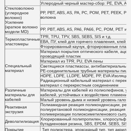
Углеродный черный мастер-сбор: PE, EVA, ABS
Стекловолокно
PP, PBT, ABS, AS, PA, PC, POM, PET, PEEK, PP
(углеродное
волокна
волокно)
Усиление
(краткое волокно
PP, PBT, ABS, AS, PA6, PA66, PC, POM, PET и 
модели MD)
TPR, TPU, TPV, SBS, SEBS, SIS и т.д.
Термопластичные
ЕВА, ПУ, клей для горячего плавления, клей 
эластомеры
Фторированный каучук, фторированные пластма
Материал покрытия оптического кабеля, ацета
проводящий пластик
Материал из TPR, PU, EVA пены
Специальный
Светящиеся пластмассы, антибактериальные 
материал
PE-соединительные трубные материалы пища
HDPE, LDPE, LLDPE, MDPE, PP, EVA Изоляцио
Радиационный кабельный материал с перекр
материал с перекрестным соединением
Различные
Материалы для кабелей из полиолефинов, ус
материалы для
кабелей, устойчивых к воздействию пламени, 
кабелей
Малый уровень дыма и низкий уровень галоге
Полиамидная реакция поликонденсации, реак
Реактивная
полиуретановой поликонденсации, реакция п
экструзия
полимеризации полиоксиметиленового сыпуч
Хлорированный полипропилен, хлоросульфон
Деволатилизация
бутадиеновая резина, SBS, EPDM, SEBS, SIS и 
Покрытие
Тип полиэстера, эпоксидный тип, тип акрилов