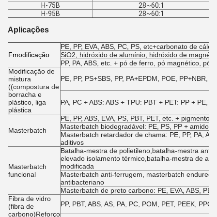
H-75B
28~60:1
H-95B
28~60:1
Aplicações
PE, PP, EVA, ABS, PC, PS, etc+carbonato de cálcio,
F
modificação
SiO2, hidróxido de alumínio, hidróxido de magnésio
PP, PA, ABS, etc. + pó de ferro, pó magnético, pó d
Modificação de
PE, PP, PS+SBS, PP, PA+EPDM, POE, PP+NBR, EVA +
mistura
((compostura de
borracha e
plástico, liga
PA, PC + ABS: ABS + TPU: PBT + PET: PP + PE, et
plástica
PE, PP, ABS, EVA, PS, PBT, PET, etc. + pigmentos e
Masterbatch biodegradável: PE, PS, PP + amido, e
Masterbatch
Masterbatch retardador de chama: PE, PP, PA, ABS
aditivos
Batalha-mestra de polietileno,batalha-mestra anti
elevado isolamento térmico,batalha-mestra de arr
modificada
Masterbatch
funcional
Masterbatch anti-ferrugem, masterbatch endureced
antibacteriano
Masterbatch de preto carbono: PE, EVA, ABS, PET,
Fibra de vidro
PP, PBT, ABS, AS, PA, PC, POM, PET, PEEK, PPO, PE
(fibra de
carbono)Reforço