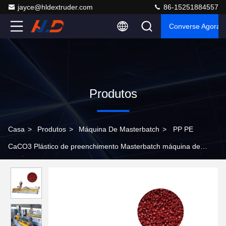
jayce@hldextruder.com
86-15251884557
Converse Agora
Produtos
Casa
>
Produtos
>
Máquina De Masterbatch
>
PP PE
CaCO3 Plástico de preenchimento Masterbatch máquina de
fabricação computadorizada 60-1500 Kg/H