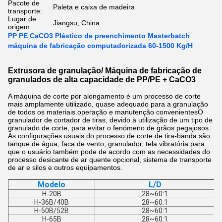
Pacote de
Paleta e caixa de madeira
transporte:
Lugar de
Jiangsu, China
origem:
PP PE CaCO3 Plástico de preenchimento Masterbatch
máquina de fabricação computadorizada 60-1500 Kg/H
Extrusora de granulação/ Máquina de fabricação de
granulados de alta capacidade de PP/PE + CaCO3
A máquina de corte por alongamento é um processo de corte
mais amplamente utilizado, quase adequado para a granulação
de todos os materiais.operação e manutenção convenientesO
granulador de cortador de tiras, devido à utilização de um tipo de
granulado de corte, para evitar o fenómeno de grãos pegajosos.
As configurações usuais do processo de corte de tira-banda são
tanque de água, faca de vento, granulador, tela vibratória.para
que o usuário também pode de acordo com as necessidades do
processo desicante de ar quente opcional, sistema de transporte
de ar e silos e outros equipamentos.
Modelo
L/D
H-20B
28~60:1
H-36B/40B
28~60:1
H-50B/52B
28~60:1
H-65B
28~60:1