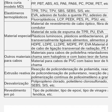
(fibra curta
PP, PBT, ABS, AS, PA6, PA66, PC, POM, PET, etc. +
modelo MD)
TPR, TPU, TPV, SBS, SEBS, SIS, etc.
Elastómeros
EVA, adesivo de fusão a quente PU, adesivo de s
termoplásticos
Fluoroplásticos, LCP, PEEK, PES, PL, PSU, etc.
Material de revestimento de cabo óptico, fibra de ac
condutor
Material de sola de espuma de TPR, PU, EVA
Material especial
Plásticos luminosos, plásticos antibacterianos, plá
transversalmente ligáveis alimentos, alimentos pa
HDPE, LDPE, LLDPE, MDPE, PP, EVA Material de is
de cabo de ligação transversal de radiação, PE Mat
Materiais para cabos de poliolefina retardadores 
Outros materiais
chama sem halogênio e com baixo teor de fumaça
para cabos
Material para cabos de PVC com baixo teor de fum
chama
Reacção de policondensação de poliamida, reacção
Extrusão reativa
de policondensação de poliuretano, reacção de p
polimerização contínua de polioximetileno a gran
Polipropileno clorado, polietileno clorosulfonado,
Desvalorização
SEBS, SIS, etc.
Revestimento
Tipo de poliéster, tipo de epoxi, tipo de vinagre acr
em pó
fenólica, etc.