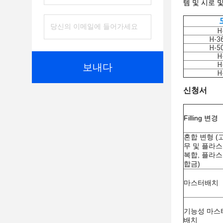
템 및 시로 및
H
H-3
H-5
H
H
보내다
H
신청서
F
illing 변경
혼합 변형 (
무 및 플라
복합, 플라
합금)
마스터배치
기능성 마스
배치