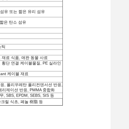
 긴 유리 섬유 또는 짧은 유리 섬유
 또는 짧은 탄소 섬유
스틱
 재료 식품, 애완 동물 사료
 방사선 횡단 연결 케이블물질, PE 실라인
rdant 케이블 재료
응, 폴리우레탄 폴리컨덴서션 반응,
제이션 반응, PMMA 중합화
S, EPDM, SEBS, SIS 등
크릴 식초, 페놀 樹脂 등