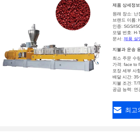
제품 상세정보
원래 장소: 난
브랜드 이름: 
인증: SGS/IS
모델 번호: H-T
문서:
제품 설
지불과 운송 
최소 주문 수량: 
가격: face to f
포장 세부 사항
배달 시간: 35
지불 조건: T/T
공급 능력: 연간
최고