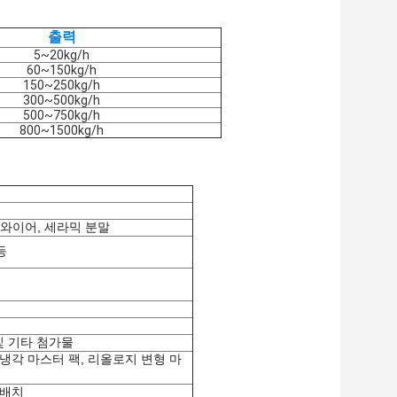
출력
5~20kg/h
60~150kg/h
150~250kg/h
300~500kg/h
500~750kg/h
800~1500kg/h
틸 와이어, 세라믹 분말
 등
nts 및 기타 첨가물
 냉각 마스터 팩, 리올로지 변형 마
터배치