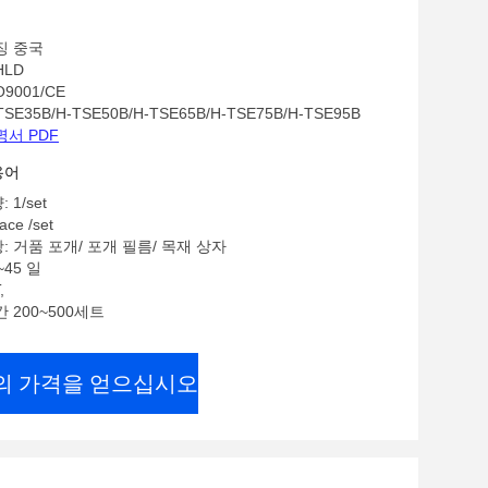
징 중국
HLD
O9001/CE
SE35B/H-TSE50B/H-TSE65B/H-TSE75B/H-TSE95B
명서 PDF
용어
1/set
ace /set
: 거품 포개/ 포개 필름/ 목재 상자
~45 일
,
 200~500세트
의 가격을 얻으십시오