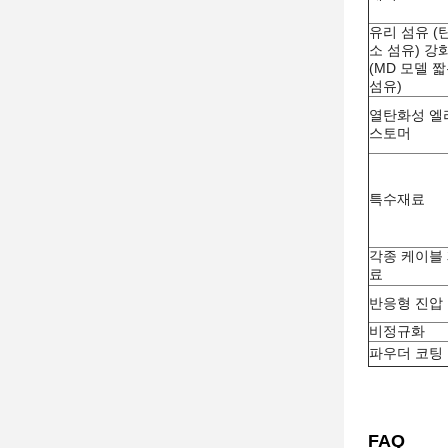
유리 섬유 (
소 섬유) 강
(MD 모델 
섬유)
열탄화성 엘
스토머
특수재료
각종 케이블
료
반응형 진압
비정규화
파우더 코팅