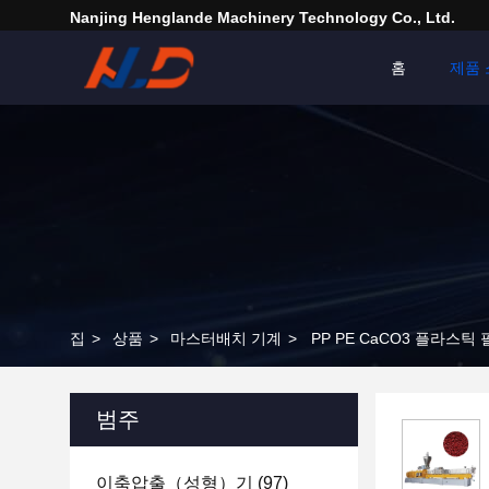
Nanjing Henglande Machinery Technology Co., Ltd.
홈
제품 
집
>
상품
>
마스터배치 기계
>
PP PE CaCO3 플라스틱
범주
이축압출（성형）기
(97)