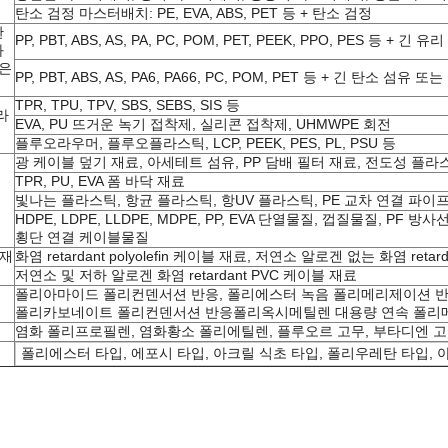
탄소 검정 마스터배치: PE, EVA, ABS, PET 등 + 탄소 검정
탄
PP, PBT, ABS, AS, PA, PC, POM, PET, PEEK, PPO, PES 등 +
화
짧은
PP, PBT, ABS, AS, PA6, PA66, PC, POM, PET 등 + 긴 탄소 섬유
TPR, TPU, TPV, SBS, SEBS, SIS 등
라
EVA, PU 뜨거운 녹기 접착제, 실리콘 접착제, UHMWPE 회전
플루오라우머, 플루오플라스틱, LCP, PEEK, PES, PL, PSU 등
광 케이블 덮기 재료, 아세테트 섬유, PP 담배 필터 재료, 전도성 플라
TPR, PU, EVA 폼 바닥 재료
빛나는 플라스틱, 항균 플라스틱, 항UV 플라스틱, PE 교차 연결 파이프
HDPE, LDPE, LLDPE, MDPE, PP, EVA 단열물질, 껍질물질, PF
횡단 연결 케이블물질
 재
화염 retardant polyolefin 케이블 재료, 저연소 알로겐 없는 화염 reta
저연소 및 저하 알로겐 화염 retardant PVC 케이블 재료
폴리아마이드 폴리컨덴서션 반응, 폴리에스터 녹음 폴리메리제이션 반
폴리카보네이트 폴리컨덴서션 반응폴리옥시메틸렌 대용량 연속 폴리메리
염화 폴리프로필렌, 염화황소 폴리에틸렌, 플루오르 고무, 부타디엔 고무, SB
폴리에스터 타입, 에포시 타입, 아크릴 식초 타입, 폴리우레탄 타입, 아