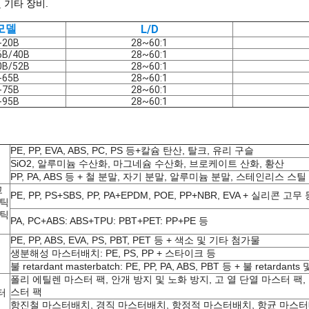
 기타 장비.
모델
L/D
-20B
28~60:1
6B/40B
28~60:1
0B/52B
28~60:1
-65B
28~60:1
-75B
28~60:1
-95B
28~60:1
PE, PP, EVA, ABS, PC, PS 등+칼슘 탄산, 탈크, 유리 구슬
SiO2, 알루미늄 수산화, 마그네슘 수산화, 브로케이트 산화, 황산
PP, PA, ABS 등 + 철 분말, 자기 분말, 알루미늄 분말, 스테인리스 스
고
PE, PP, PS+SBS, PP, PA+EPDM, POE, PP+NBR, EVA + 실리콘 고무
스틱
스틱
PA, PC+ABS: ABS+TPU: PBT+PET: PP+PE 등
PE, PP, ABS, EVA, PS, PBT, PET 등 + 색소 및 기타 첨가물
생분해성 마스터배치: PE, PS, PP + 스타이크 등
불 retardant masterbatch: PE, PP, PA, ABS, PBT 등 + 불 retarda
폴리 에틸렌 마스터 팩, 안개 방지 및 노화 방지, 고 열 단열 마스터 팩,
스터 팩
터
항진철 마스터배치, 경직 마스터배치, 항정적 마스터배치, 항균 마스