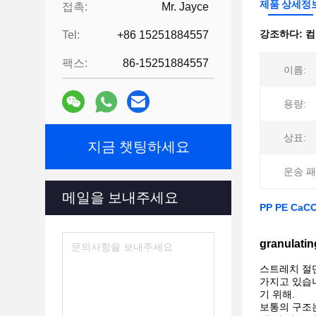
제품 상세정
접촉:
Mr. Jayce
강조하다:
컴
Tel:
+86 15251884557
팩스:
86-15251884557
이름:
용량:
상표:
지금 챗팅하세요
운송 패
메일을 보내주세요
PP PE Ca
granulat
스트레치 절단
가지고 있습니
기 위해.
보통의 구조는