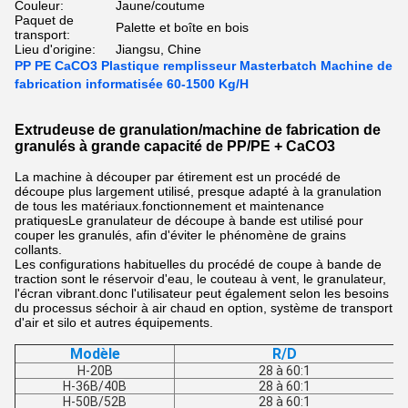
Couleur:
Jaune/coutume
Paquet de
Palette et boîte en bois
transport:
Lieu d'origine:
Jiangsu, Chine
PP PE CaCO3 Plastique remplisseur Masterbatch Machine de
fabrication informatisée 60-1500 Kg/H
Extrudeuse de granulation/machine de fabrication de
granulés à grande capacité de PP/PE + CaCO3
La machine à découper par étirement est un procédé de
découpe plus largement utilisé, presque adapté à la granulation
de tous les matériaux.fonctionnement et maintenance
pratiquesLe granulateur de découpe à bande est utilisé pour
couper les granulés, afin d'éviter le phénomène de grains
collants.
Les configurations habituelles du procédé de coupe à bande de
traction sont le réservoir d'eau, le couteau à vent, le granulateur,
l'écran vibrant.donc l'utilisateur peut également selon les besoins
du processus séchoir à air chaud en option, système de transport
d'air et silo et autres équipements.
Modèle
R/D
H-20B
28 à 60:1
H-36B/40B
28 à 60:1
H-50B/52B
28 à 60:1