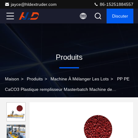
jayce@hldextruder.com
86-15251884557
Discuter
Produits
Maison
>
Produits
>
Machine À Mélanger Les Lots
>
PP PE
CaCO3 Plastique remplisseur Masterbatch Machine de
fabrication informatisée 60-1500 Kg/H