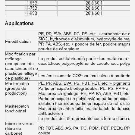
H-65B
28 à 60:1
H-75B
28 à 60:1
H-95B
28 à 60:1
Applications
PE, PP, EVA, ABS, PC, PS, etc. + carbonate de calc
SiO2, hydroxyde d'aluminium, hydroxyde de magné
F
modification
PP, PA, ABS, etc. + poudre de fer, poudre magnétiq
poudre de céramique
Modification par
Le produit est fabriqué à partir d'un matériau à b
mélange
caoutchouc polypropylène, de caoutchouc polypro
(composant de
caoutchouc et de
plastique, alliage
Les émissions de CO2 sont calculées à partir de l
de plastique)
PE, PP, ABS, EVA, PS, PBT, PET, etc. + pigments et
Masterbatch
(groupe de
Partie principale biodégradable: PE, PS, PP + amid
production)
Masterbatch ignifuge: PE, PP, PA, ABS, PBT, etc. + i
Partie principale en polyéthylène,partie principale a
isolation thermique,partie principale de refroidisse
Masterbatch
Masterbatch anti-rouille, masterbatch de durcisse
fonctionnel
antibactérien
Le produit doit être présenté sous forme d'une co
Fibre de verre
PP, PBT, ABS, AS, PA, PC, POM, PET, PEEK, PPO, PE
(fibre de
courte
carbone)