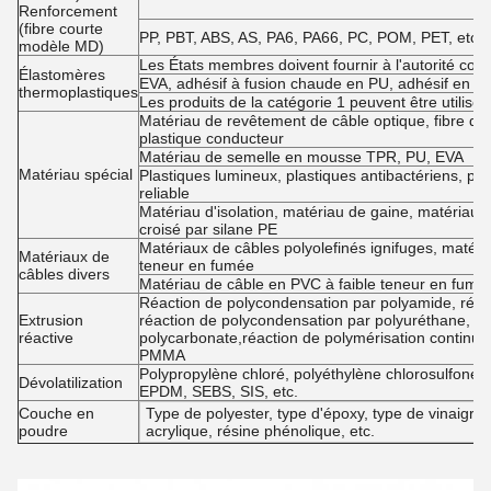
Renforcement
(fibre courte
PP, PBT, ABS, AS, PA6, PA66, PC, POM, PET, etc. 
modèle MD)
Les États membres doivent fournir à l'autorité com
Élastomères
EVA, adhésif à fusion chaude en PU, adhésif en si
thermoplastiques
Les produits de la catégorie 1 peuvent être utilisés
Matériau de revêtement de câble optique, fibre d'ac
plastique conducteur
Matériau de semelle en mousse TPR, PU, EVA
Matériau spécial
Plastiques lumineux, plastiques antibactériens, pl
reliable
Matériau d'isolation, matériau de gaine, matériau
croisé par silane PE
Matériaux de câbles polyolefinés ignifuges, matéri
Matériaux de
teneur en fumée
câbles divers
Matériau de câble en PVC à faible teneur en fumée
Réaction de polycondensation par polyamide, réact
Extrusion
réaction de polycondensation par polyuréthane, ré
réactive
polycarbonate,réaction de polymérisation continue
PMMA
Polypropylène chloré, polyéthylène chlorosulfoné,
Dévolatilization
EPDM, SEBS, SIS, etc.
Couche en
Type de polyester, type d'époxy, type de vinaigre 
poudre
acrylique, résine phénolique, etc.