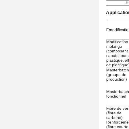
H
Applicatio
F
modificatio
Modification
mélange
(composant
caoutchouc 
plastique, al
de plastique
Masterbatch
(groupe de
production)
Masterbatch
fonctionnel
Fibre de ver
(fibre de
carbone)
Renforceme
(fibre courte