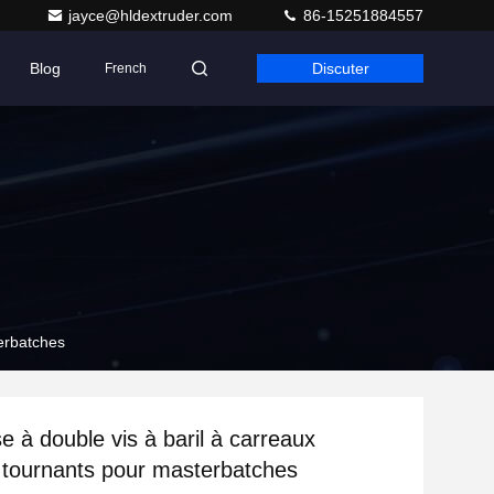
jayce@hldextruder.com
86-15251884557
Blog
Discuter
French
terbatches
e à double vis à baril à carreaux
s tournants pour masterbatches