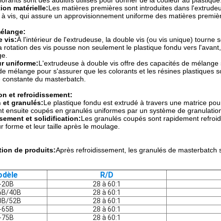
olorants sont des additifs utilisés pour donner de la couleur au plastique
ion matérielle:
Les matières premières sont introduites dans l'extrude
 à vis, qui assure un approvisionnement uniforme des matières premièr
mélange:
 vis:
À l'intérieur de l'extrudeuse, la double vis (ou vis unique) tourne
 rotation des vis pousse non seulement le plastique fondu vers l'avant,
ge.
r uniforme:
L'extrudeuse à double vis offre des capacités de mélange s
de mélange pour s'assurer que les colorants et les résines plastiques
é constante du masterbatch.
ion et refroidissement:
 et granulés:
Le plastique fondu est extrudé à travers une matrice pou
nt ensuite coupés en granulés uniformes par un système de granulatio
sement et solidification:
Les granulés coupés sont rapidement refroidi
r forme et leur taille après le moulage.
:
tion de produits:
Après refroidissement, les granulés de masterbatch so
dèle
R/D
-20B
28 à 60:1
6B/40B
28 à 60:1
0B/52B
28 à 60:1
-65B
28 à 60:1
-75B
28 à 60:1