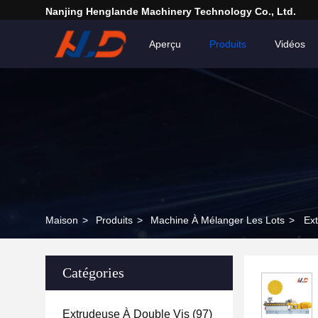
Nanjing Henglande Machinery Technology Co., Ltd.
Aperçu
Produits
Vidéos
Maison
>
Produits
>
Machine À Mélanger Les Lots
>
Ext
Catégories
Extrudeuse À Double Vis
(97)