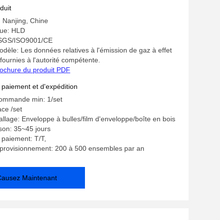
duit
: Nanjing, Chine
ue: HLD
: SGS/ISO9001/CE
èle: Les données relatives à l'émission de gaz à effet
fournies à l'autorité compétente.
ochure du produit PDF
 paiement et d'expédition
commande min: 1/set
ace /set
allage: Enveloppe à bulles/film d'enveloppe/boîte en bois
ison: 35~45 jours
 paiement: T/T,
pprovisionnement: 200 à 500 ensembles par an
Causez Maintenant