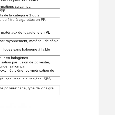
bone longues ou courtes
ormations suivantes:
MWPE
ts de la catégorie 1 ou 2.
de filtre à cigarettes en PP,
V, matériaux de tuyauterie en PE
é par rayonnement, matériau de câble
gnifuges sans halogène à faible
neur en halogènes
sation par fusion de polyester,
condensation par
lyoxyméthylène, polymérisation de
oré, caoutchouc butadiène, SBS,
 de polyuréthane, type de vinaigre