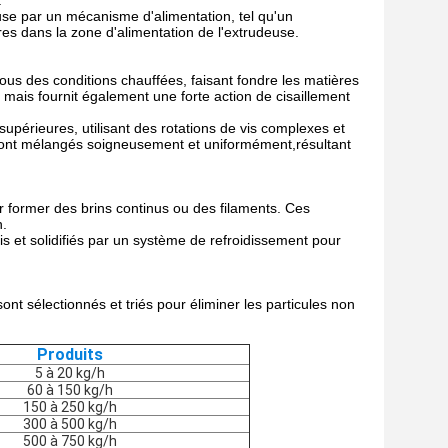
.
use par un mécanisme d'alimentation, tel qu'un
es dans la zone d'alimentation de l'extrudeuse.
 sous des conditions chauffées, faisant fondre les matières
 mais fournit également une forte action de cisaillement
upérieures, utilisant des rotations de vis complexes et
 sont mélangés soigneusement et uniformément,résultant
r former des brins continus ou des filaments. Ces
n.
s et solidifiés par un système de refroidissement pour
nt sélectionnés et triés pour éliminer les particules non
Produits
5 à 20 kg/h
60 à 150 kg/h
150 à 250 kg/h
300 à 500 kg/h
500 à 750 kg/h