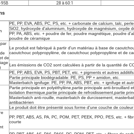
-95B
28 à 60:1
ns
PE, PP, EVA, ABS, PC, PS, etc. + carbonate de calcium, talc, perle
SiO2, hydroxyde d'aluminium, hydroxyde de magnésium, oxyde de
n
PP, PA, ABS, etc. + poudre de fer, poudre magnétique, poudre d'alu
poudre de céramique
 par
Le produit est fabriqué à partir d'un matériau à base de caoutcho
caoutchouc polypropylène, de caoutchouc polypropylène et de ca
 de
et de
liage
Les émissions de CO2 sont calculées à partir de la quantité de C
)
PE, PP, ABS, EVA, PS, PBT, PET, etc. + pigments et autres additifs
Partie principale biodégradable: PE, PS, PP + amidon, etc.
Masterbatch ignifuge: PE, PP, PA, ABS, PBT, etc. + ignifuge et autr
Partie principale en polyéthylène,partie principale anti-brouillard e
isolation thermique,partie principale de refroidissement,partie pri
Masterbatch anti-rouille, masterbatch de durcissement, masterbat
antibactérien
Le produit doit être présenté sous forme d'une couche de couleur
re
PP, PBT, ABS, AS, PA, PC, POM, PET, PEEK, PPO, PES, etc. + fibre
courte
nt