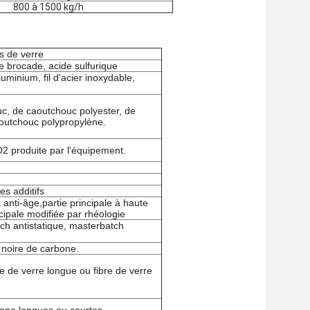
800 à 1500 kg/h
s de verre
 brocade, acide sulfurique
minium, fil d'acier inoxydable,
uc, de caoutchouc polyester, de
outchouc polypropylène.
O2 produite par l'équipement.
es additifs
t anti-âge,partie principale à haute
ncipale modifiée par rhéologie
ch antistatique, masterbatch
 noire de carbone.
 de verre longue ou fibre de verre