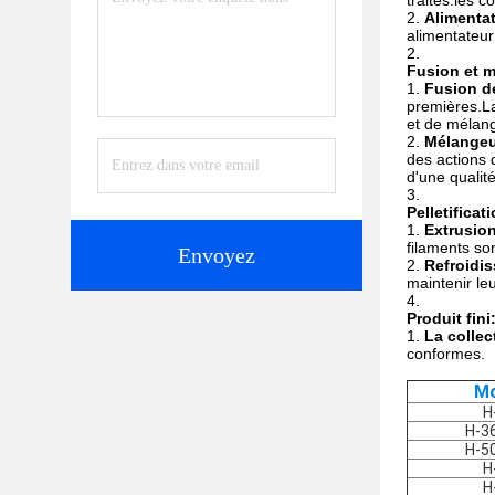
traités.les c
Alimentat
alimentateur
Fusion et 
Fusion de
premières.La
et de mélan
Mélangeu
des actions 
d'une qualit
Pelletificat
Extrusion
filaments so
Envoyez
Refroidis
maintenir leu
Produit fini
La collec
conformes.
Mo
H
H-3
H-5
H
H