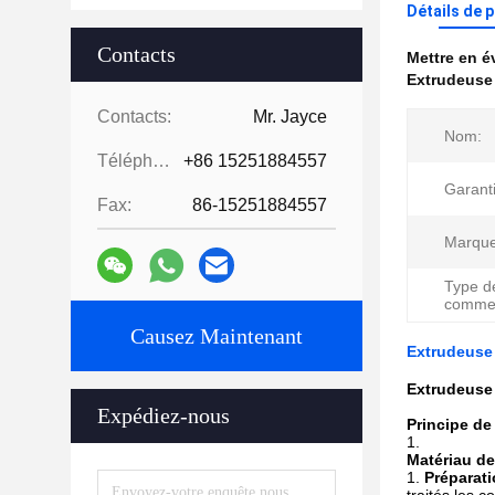
Détails de 
Contacts
Mettre en 
Extrudeuse 
Contacts:
Mr. Jayce
Nom:
Téléphone:
+86 15251884557
Garanti
Fax:
86-15251884557
Marque
Type d
commerc
Causez Maintenant
Extrudeuse 
Extrudeuse 
Expédiez-nous
Principe de
Matériau de
Préparati