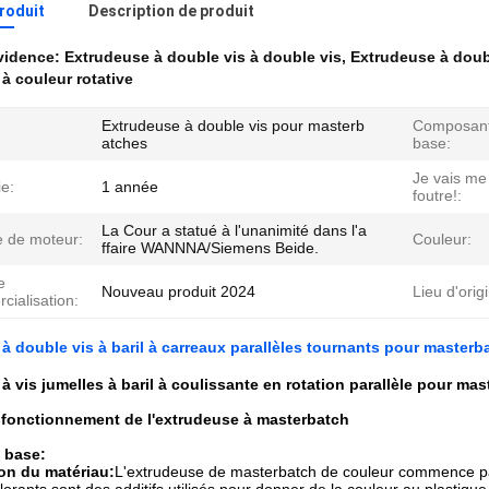
produit
Description de produit
évidence:
Extrudeuse à double vis à double vis
,
Extrudeuse à doub
à couleur rotative
Extrudeuse à double vis pour masterb
Composant
atches
base:
Je vais me 
e:
1 année
foutre!:
La Cour a statué à l'unanimité dans l'a
 de moteur:
Couleur:
ffaire WANNNA/Siemens Beide.
e
Nouveau produit 2024
Lieu d'orig
ialisation:
à double vis à baril à carreaux parallèles tournants pour masterb
à vis jumelles à baril à coulissante en rotation parallèle pour ma
 fonctionnement de l'extrudeuse à masterbatch
 base:
on du matériau:
L'extrudeuse de masterbatch de couleur commence par 