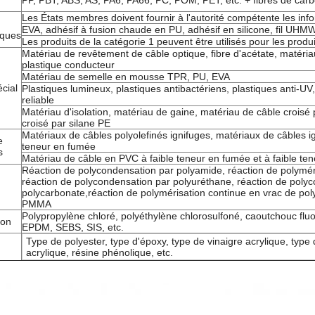
PP, PBT, ABS, AS, PA6, PA66, PC, POM, PET, etc. + fibres de car
Les États membres doivent fournir à l'autorité compétente les inf
EVA, adhésif à fusion chaude en PU, adhésif en silicone, fil UH
iques
Les produits de la catégorie 1 peuvent être utilisés pour les produi
Matériau de revêtement de câble optique, fibre d'acétate, matériau 
plastique conducteur
Matériau de semelle en mousse TPR, PU, EVA
cial
Plastiques lumineux, plastiques antibactériens, plastiques anti-U
reliable
Matériau d'isolation, matériau de gaine, matériau de câble crois
croisé par silane PE
Matériaux de câbles polyolefinés ignifuges, matériaux de câbles i
e
teneur en fumée
s
Matériau de câble en PVC à faible teneur en fumée et à faible te
Réaction de polycondensation par polyamide, réaction de polyméri
réaction de polycondensation par polyuréthane, réaction de poly
polycarbonate,réaction de polymérisation continue en vrac de po
PMMA
Polypropylène chloré, polyéthylène chlorosulfoné, caoutchouc flu
ion
EPDM, SEBS, SIS, etc.
Type de polyester, type d'époxy, type de vinaigre acrylique, type
acrylique, résine phénolique, etc.