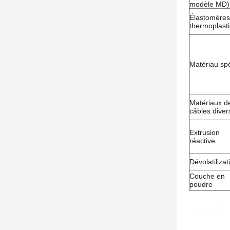
modèle MD)
Élastomères
thermoplast
Matériau spé
Matériaux d
câbles diver
Extrusion
réactive
Dévolatilizat
Couche en
poudre