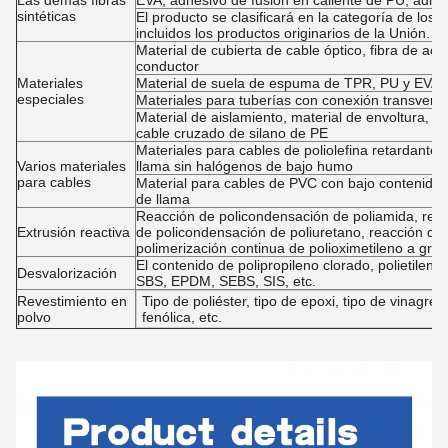
Las demás fibras
EVA, adhesivo de fusión en caliente de PU, adhe
sintéticas
El producto se clasificará en la categoría de los
incluidos los productos originarios de la Unión.
Material de cubierta de cable óptico, fibra de aceta
conductor
Materiales
Material de suela de espuma de TPR, PU y EVA
especiales
Materiales para tuberías con conexión transvers
Material de aislamiento, material de envoltura, m
cable cruzado de silano de PE
Materiales para cables de poliolefina retardantes
Varios materiales
llama sin halógenos de bajo humo
para cables
Material para cables de PVC con bajo contenido
de llama
Reacción de policondensación de poliamida, reacc
Extrusión reactiva
de policondensación de poliuretano, reacción de
polimerización continua de polioximetileno a gr
El contenido de polipropileno clorado, polietilen
Desvalorización
SBS, EPDM, SEBS, SIS, etc.
Revestimiento en
Tipo de poliéster, tipo de epoxi, tipo de vinagre a
polvo
fenólica, etc.