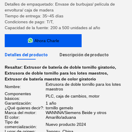
Detalles de empaquetado: Envase de burbujas/ película de
envoltura/ caja de madera
Tiempo de entrega: 35~45 días
Condiciones de pago: T/T,
Capacidad de la fuente: 200 a 500 unidades al año
Ahora Charle
Detalles del producto
Descripción de producto
Resaltar:
Extrusor de batería de doble tornillo giratorio
,
Extrusora de doble tornillo para los lotes maestros
,
Extrusor de batería maestra de color giratorio
Extrusora de doble tornillo para los lotes
Nombre:
maestros
Componentes
PLC, caja de cambios, motor
básicos:
Garantización:
1 año
¿Qué quieres decir?:
tornillo gemelo
Marca del motor:
WANNNA/Siemens Beide y otros
El color:
Amarillo/aduana
Tipo de
Nuevo producto 2024
comercialización:
Lugar de origen:
Jiangsu, China