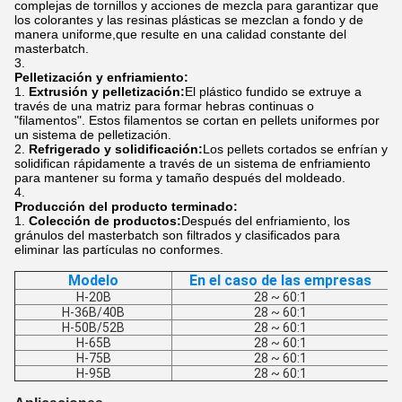
complejas de tornillos y acciones de mezcla para garantizar que
los colorantes y las resinas plásticas se mezclan a fondo y de
manera uniforme,que resulte en una calidad constante del
masterbatch.
Pelletización y enfriamiento:
Extrusión y pelletización:
El plástico fundido se extruye a
través de una matriz para formar hebras continuas o
"filamentos". Estos filamentos se cortan en pellets uniformes por
un sistema de pelletización.
Refrigerado y solidificación:
Los pellets cortados se enfrían y
solidifican rápidamente a través de un sistema de enfriamiento
para mantener su forma y tamaño después del moldeado.
Producción del producto terminado:
Colección de productos:
Después del enfriamiento, los
gránulos del masterbatch son filtrados y clasificados para
eliminar las partículas no conformes.
Modelo
En el caso de las empresas
H-20B
28 ~ 60:1
H-36B/40B
28 ~ 60:1
H-50B/52B
28 ~ 60:1
H-65B
28 ~ 60:1
H-75B
28 ~ 60:1
H-95B
28 ~ 60:1