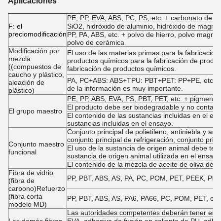
Aplicaciones
PE, PP, EVA, ABS, PC, PS, etc. + carbonato de calc
F: el
SiO2, hidróxido de aluminio, hidróxido de magnesi
precio
modificación
PP, PA, ABS, etc. + polvo de hierro, polvo magnét
polvo de cerámica
Modificación por
El uso de las materias primas para la fabricación
mezcla
productos químicos para la fabricación de produc
((compuestos de
fabricación de productos químicos.
caucho y plástico,
PA, PC+ABS: ABS+TPU: PBT+PET: PP+PE, etc. El u
aleación de
de la información es muy importante.
plástico)
PE, PP, ABS, EVA, PS, PBT, PET, etc. + pigmentos
El producto debe ser biodegradable y no contam
El grupo maestro
El contenido de las sustancias incluidas en el ens
sustancias incluidas en el ensayo.
Conjunto principal de polietileno, antiniebla y ant
conjunto principal de refrigeración, conjunto pri
Conjunto maestro
El uso de la sustancia de origen animal debe ten
funcional
sustancia de origen animal utilizada en el ensayo
El contenido de la mezcla de aceite de oliva debe 
Fibra de vidrio
PP, PBT, ABS, AS, PA, PC, POM, PET, PEEK, PPO, PE
(fibra de
carbono)Refuerzo
(fibra corta
PP, PBT, ABS, AS, PA6, PA66, PC, POM, PET, etc. 
modelo MD)
Las autoridades competentes deberán tener en c