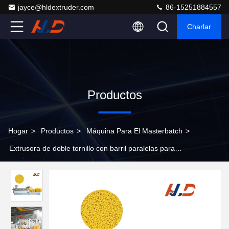
jayce@hldextruder.com
86-15251884557
Charlar
Productos
Hogar
>
Productos
>
Máquina Para El Masterbatch
>
Extrusora de doble tornillo con barril paralelas para
masterbatches