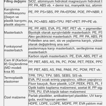
F
illing değişimi
SiO2, alüminyum hidroksit magnezyum hidroksit broka
PP, PA, ABS vb. + demir toz, manyetik toz, alüminyu
Karıştırma
PE, PP, PS+SBS, PP, PA+EPDM, POE, PP+NBR, EVA +
modifikasyonu
((kaşın ve
plastik karışımı,
PA, PC+ABS: ABS+TPU: PBT+PET: PP+PE vb.
plastik alaşımı
PE, PP, ABS, EVA, PS, PBT, PET vb. + pigmentler ve
Masterbatch
Biyolojik olarak ayrıştırılabilir masterbatch: PE, PS,
Alev geciktiricisi masterbatch: PE, PP, PA, ABS, PBT v
Polietilen ana seri, sis ve yaşlanma karşıtı, yüksek t
olarak değiştirilmiş ana seri
Fonksiyonel
paslanmaya karşı masterbatch, sertleştirme masterba
masterbatch
masterbatch
Karbon siyah masterbatch: PE, EVA, ABS, PET vb. +
Cam lif (Karbon
PP, PBT, ABS, AS, PA, PC, POM, PET, PEEK, PPO, PE
lif) Güçlendirme
(MD modeli
PP, PBT, ABS, AS, PA6, PA66, PC, POM, PET vb. + uz
kısa lif)
TPR, TPU, TPV, SBS, SEBS, SIS vb.
Termoplastik
EVA, PU sıcak erimiş yapıştırıcı, silikon yapıştırı
elastomer
Fluor kauçuk, fluor plastik, LCP, PEEK, PES, PL, PS
Optik kablo kaplama malzemesi, asetat lif, PP sigara 
TPR, PU, EVA köpük taban malzemesi
Parlak plastikler, antibakteriyel plastikler, UV karşıt
Özel malzeme
gıda, evcil hayvan yemleri
HDPE, LDPE, LLDPE, MDPE, PP, EVA yalıtım malzem