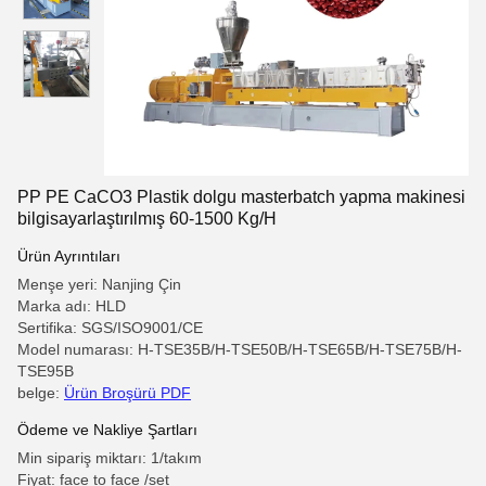
PP PE CaCO3 Plastik dolgu masterbatch yapma makinesi
bilgisayarlaştırılmış 60-1500 Kg/H
Ürün Ayrıntıları
Menşe yeri: Nanjing Çin
Marka adı: HLD
Sertifika: SGS/ISO9001/CE
Model numarası: H-TSE35B/H-TSE50B/H-TSE65B/H-TSE75B/H-
TSE95B
belge:
Ürün Broşürü PDF
Ödeme ve Nakliye Şartları
Min sipariş miktarı: 1/takım
Fiyat: face to face /set