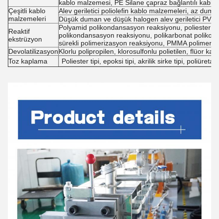
kablo malzemesi, PE Silane çapraz bağlantılı kabl
Çeşitli kablo
Alev geriletici poliolefin kablo malzemeleri, az duma
malzemeleri
Düşük duman ve düşük halogen alev geriletici PVC
Polyamid polikondansasyon reaksiyonu, poliester er
Reaktif
polikondansasyon reaksiyonu, polikarbonat poliko
ekstrüzyon
sürekli polimerizasyon reaksiyonu, PMMA polimeri
Devolatilizasyon
Klorlu polipropilen, klorosulfonlu polietilen, flüor
Toz kaplama
Poliester tipi, epoksi tipi, akrilik sirke tipi, poliüretan 