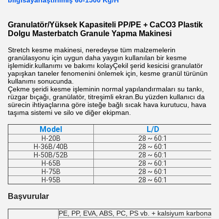
bilgisayarlaştırılmış 60-1500 Kg/H
Granulatör/Yüksek Kapasiteli PP/PE + CaCO3 Plastik
Dolgu Masterbatch Granule Yapma Makinesi
Stretch kesme makinesi, neredeyse tüm malzemelerin
granülasyonu için uygun daha yaygın kullanılan bir kesme
işlemidir.kullanımı ve bakımı kolayÇekil şerid kesicisi granulatör
yapışkan taneler fenomenini önlemek için, kesme granül türünün
kullanımı sonucunda.
Çekme şeridi kesme işleminin normal yapılandırmaları su tankı,
rüzgar bıçağı, granülatör, titreşimli ekran.Bu yüzden kullanıcı da
sürecin ihtiyaçlarına göre isteğe bağlı sıcak hava kurutucu, hava
taşıma sistemi ve silo ve diğer ekipman.
Model
L/D
H-20B
28 ~ 60:1
H-36B/40B
28 ~ 60:1
H-50B/52B
28 ~ 60:1
H-65B
28 ~ 60:1
H-75B
28 ~ 60:1
H-95B
28 ~ 60:1
Başvurular
PE, PP, EVA, ABS, PC, PS vb. + kalsiyum karbonat, 