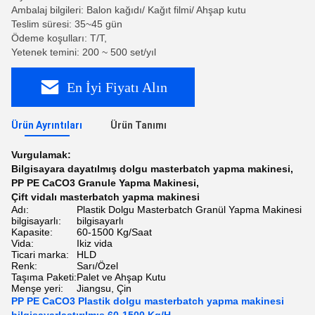
Ambalaj bilgileri: Balon kağıdı/ Kağıt filmi/ Ahşap kutu
Teslim süresi: 35~45 gün
Ödeme koşulları: T/T,
Yetenek temini: 200 ~ 500 set/yıl
En İyi Fiyatı Alın
Ürün Ayrıntıları
Ürün Tanımı
Vurgulamak:
Bilgisayara dayatılmış dolgu masterbatch yapma makinesi
,
PP PE CaCO3 Granule Yapma Makinesi
,
Çift vidalı masterbatch yapma makinesi
Adı:
Plastik Dolgu Masterbatch Granül Yapma Makinesi
bilgisayarlı:
bilgisayarlı
Kapasite:
60-1500 Kg/Saat
Vida:
Ikiz vida
Ticari marka:
HLD
Renk:
Sarı/Özel
Taşıma Paketi:
Palet ve Ahşap Kutu
Menşe yeri:
Jiangsu, Çin
PP PE CaCO3 Plastik dolgu masterbatch yapma makinesi