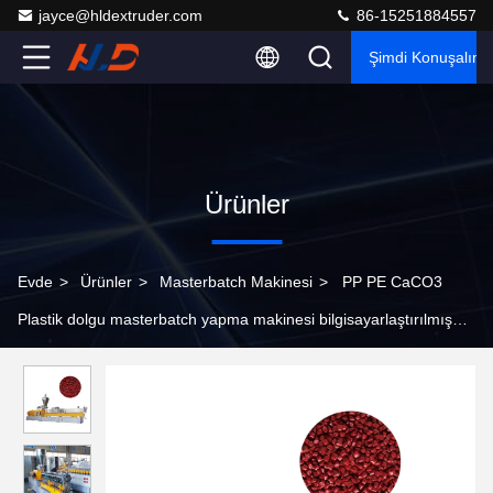
jayce@hldextruder.com
86-15251884557
Şimdi Konuşalım.
Ürünler
Evde
>
Ürünler
>
Masterbatch Makinesi
>
PP PE CaCO3
Plastik dolgu masterbatch yapma makinesi bilgisayarlaştırılmış
60-1500 Kg/H