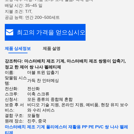
배달 시간: 35~45 일
지불 조건: T/T,
공급 능력: 연간 200~500세트
최고의 가격을 얻으십시오
제품 상세정보
제품 설명
강조하다:
마스터배치 제조 기계
,
마스터배치 제조 쌍둥이 압축기
,
정교 한 제어 쌍 나사 펠레티제
이름:
더블 트윈 압출기
맞물림 시스
가득 찬 인터메싱
템:
전산화:
전산화
스크루:
이축 스크류
신청서:
모든 종류의 중합체 혼합
보증 후 서
비디오 기술 지원, 온라인 지원, 예비품, 현장 유지 보수
비스:
와 수리 서비스
결합 구조:
모듈형
원래 장소:
진주, 중국
마스터배치 제조 기계 폴리에스터 재활용 PP PE PVC 쌍 나사 펠레
티제