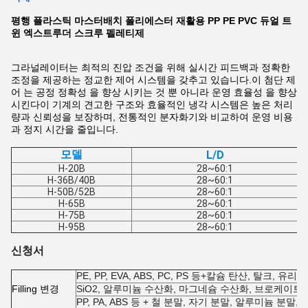
평행 플라스틱 마스터배치 폴리에스터 재활용 PP PE PVC 듀얼 트
윈 엑스트루더 스크루 펠레티제
그라널레이터는 최적의 진압 조건을 위해 실시간 피드백과 정확한
조정을 제공하는 정교한 제어 시스템을 갖추고 있습니다.이 첨단 제
어 는 공정 정확성 을 향상 시키는 것 뿐 아니라 운영 효율성 을 향상
시킨다이 기계의 견고한 구조와 효율적인 냉각 시스템은 높은 처리
량과 신뢰성을 보장하며, 전통적인 분자화기와 비교하여 운영 비용
과 정지 시간을 줄입니다.
모델
L/D
H-20B
28~60:1
H-36B/40B
28~60:1
H-50B/52B
28~60:1
H-65B
28~60:1
H-75B
28~60:1
H-95B
28~60:1
신청서
PE, PP, EVA, ABS, PC, PS 등+칼슘 탄산, 탈크, 유리 
F
illing 변경
SiO2, 알루미늄 수산화, 마그네슘 수산화, 브로케이트 
PP, PA, ABS 등 + 철 분말, 자기 분말, 알루미늄 분