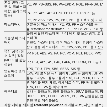
혼합 변형 (고
PE, PP, PS+SBS, PP, PA+EPDM, POE, PP+NBR, 
무 및 플라스틱
복합, 플라스틱
PA, PC+ABS: ABS+TPU: PBT+PET: PP+PE 등
합금)
PE, PP, ABS, EVA, PS, PBT, PET 등 + 색소 및 기타
마스터배치
생분해성 마스터배치: PE, PS, PP + 스타이크 등
불 retardant masterbatch: PE, PP, PA, ABS, PBT 
폴리 에틸렌 마스터 팩, 안개 방지 및 노화 방지, 고 열
스터 팩
기능성 마스터
배치
항진철 마스터배치, 경직 마스터배치, 항정적 마스터배
탄소 검정 마스터배치: PE, EVA, ABS, PET 등 + 탄소
유리 섬유 (탄
PP, PBT, ABS, AS, PA, PC, POM, PET, PEEK, 
소 섬유) 강화
(MD 모델 짧은
PP, PBT, ABS, AS, PA6, PA66, PC, POM, PET
섬유)
TPR, TPU, TPV, SBS, SEBS, SIS 등
열탄화성 엘라
EVA, PU 뜨거운 녹기 접착제, 실리콘 접착제, UHMWP
스토머
플루오라우머, 플루오플라스틱, LCP, PEEK, PES, PL, 
광 케이블 덮기 재료, 아세테트 섬유, PP 담배 필터 재
TPR, PU, EVA 폼 바닥 재료
특수재료
빛나는 플라스틱, 항균 플라스틱, 항UV 플라스틱, PE 
HDPE, LDPE, LLDPE, MDPE, PP, EVA 단열물질
횡단 연결 케이블물질
각종 케이블 재
화염 retardant polyolefin 케이블 재료, 저연소 알로겐