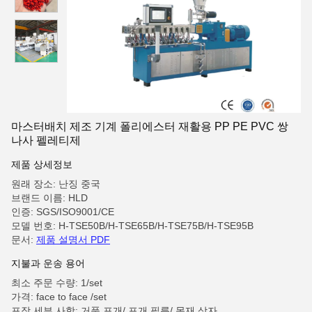
마스터배치 제조 기계 폴리에스터 재활용 PP PE PVC 쌍
나사 펠레티제
제품 상세정보
원래 장소: 난징 중국
브랜드 이름: HLD
인증: SGS/ISO9001/CE
모델 번호: H-TSE50B/H-TSE65B/H-TSE75B/H-TSE95B
문서:
제품 설명서 PDF
지불과 운송 용어
최소 주문 수량: 1/set
가격: face to face /set
포장 세부 사항: 거품 포개/ 포개 필름/ 목재 상자