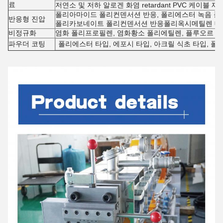
료
저연소 및 저하 알로겐 화염 retardant PVC 케이블 재
폴리아마이드 폴리컨덴서션 반응, 폴리에스터 녹음 폴
반응형 진압
폴리카보네이트 폴리컨덴서션 반응폴리옥시메틸렌 대용량
비정규화
염화 폴리프로필렌, 염화황소 폴리에틸렌, 플루오르 고무, 부타
파우더 코팅
폴리에스터 타입, 에포시 타입, 아크릴 식초 타입, 폴리