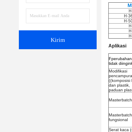
M
H
H-3
H-5
H
H
H
Kirim
Aplikasi
F
perubahan
tidak diingi
Modifikasi
pencampur
((komposisi 
dan plastik,
paduan plast
Masterbatch
Masterbatch
fungsional
Serat kaca (