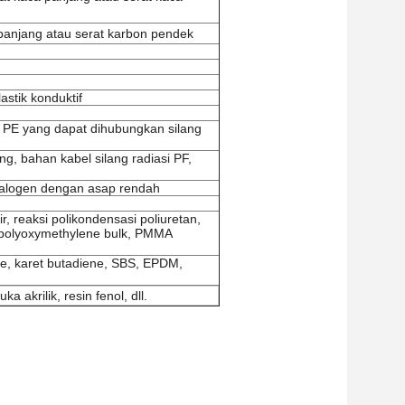
 panjang atau serat karbon pendek
astik konduktif
ipa PE yang dapat dihubungkan silang
, bahan kabel silang radiasi PF,
 halogen dengan asap rendah
r, reaksi polikondensasi poliuretan,
u polyoxymethylene bulk, PMMA
rine, karet butadiene, SBS, EPDM,
ka akrilik, resin fenol, dll.