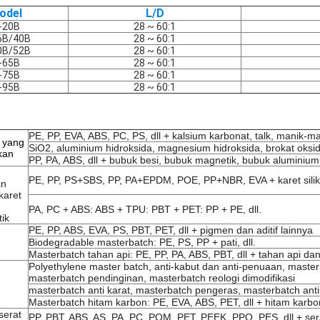
odel
L/D
-20B
28 ~ 60:1
6B/40B
28 ~ 60:1
0B/52B
28 ~ 60:1
-65B
28 ~ 60:1
-75B
28 ~ 60:1
-95B
28 ~ 60:1
PE, PP, EVA, ABS, PC, PS, dll + kalsium karbonat, talk, manik-m
 yang
SiO2, aluminium hidroksida, magnesium hidroksida, brokat oksid
nkan
PP, PA, ABS, dll + bubuk besi, bubuk magnetik, bubuk aluminium,
PE, PP, PS+SBS, PP, PA+EPDM, POE, PP+NBR, EVA + karet siliko
an
karet
PA, PC + ABS: ABS + TPU: PBT + PET: PP + PE, dll.
ik
PE, PP, ABS, EVA, PS, PBT, PET, dll + pigmen dan aditif lainnya
Biodegradable masterbatch: PE, PS, PP + pati, dll.
Masterbatch tahan api: PE, PP, PA, ABS, PBT, dll + tahan api dan 
Polyethylene master batch, anti-kabut dan anti-penuaan, masterb
masterbatch pendinginan, masterbatch reologi dimodifikasi
masterbatch anti karat, masterbatch pengeras, masterbatch antis
Masterbatch hitam karbon: PE, EVA, ABS, PET, dll + hitam karbo
serat
PP, PBT, ABS, AS, PA, PC, POM, PET, PEEK, PPO, PES, dll + ser