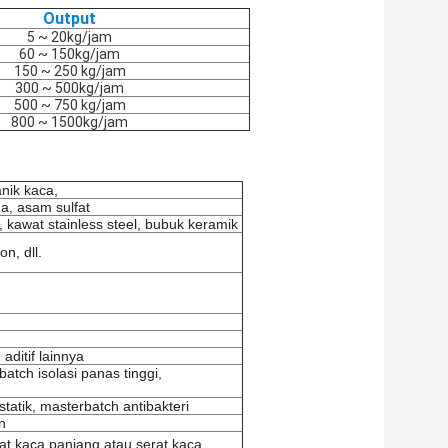
Output
5 ~ 20kg/jam
60 ~ 150kg/jam
150 ~ 250 kg/jam
300 ~ 500kg/jam
500 ~ 750 kg/jam
800 ~ 1500kg/jam
anik kaca,
a, asam sulfat
 kawat stainless steel, bubuk keramik
n, dll.
aditif lainnya
atch isolasi panas tinggi,
tatik, masterbatch antibakteri
n
at kaca panjang atau serat kaca