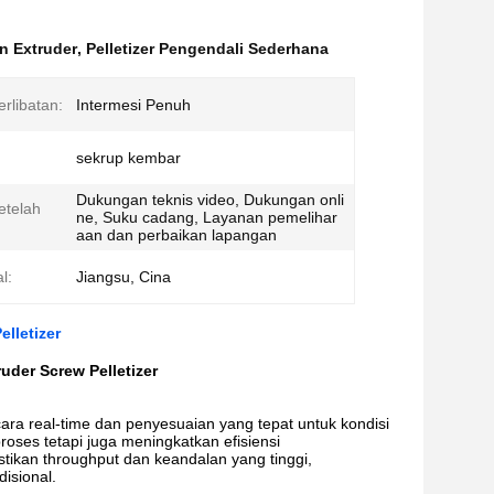
n Extruder
,
Pelletizer Pengendali Sederhana
rlibatan:
Intermesi Penuh
sekrup kembar
Dukungan teknis video, Dukungan onli
etelah
ne, Suku cadang, Layanan pemelihar
aan dan perbaikan lapangan
l:
Jiangsu, Cina
lletizer
uder Screw Pelletizer
ara real-time dan penyesuaian yang tepat untuk kondisi
roses tetapi juga meningkatkan efisiensi
ikan throughput dan keandalan yang tinggi,
isional.