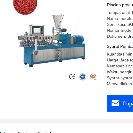
Rincian prod
Tempat asal: 
Nama merek:
Sertifikasi: 
Nomor model
Dokumen:
Br
Syarat Pemba
Kuantitas min
Harga: face to
Kemasan rinc
Waktu pengiri
Syarat-syarat
Menyediakan 
Dapa