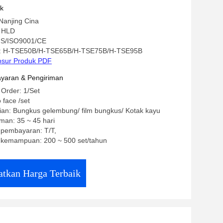
uk
Nanjing Cina
 HLD
SGS/ISO9001/CE
: H-TSE50B/H-TSE65B/H-TSE75B/H-TSE95B
osur Produk PDF
yaran & Pengiriman
 Order: 1/Set
 face /set
ian: Bungkus gelembung/ film bungkus/ Kotak kayu
man: 35 ~ 45 hari
 pembayaran: T/T,
kemampuan: 200 ~ 500 set/tahun
tkan Harga Terbaik