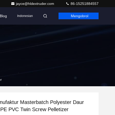
jayce@hldextruder.com
86-15251884557
Blog
Mengobrol
Indonesian
er
ufaktur Masterbatch Polyester Daur
PE PVC Twin Screw Pelletizer