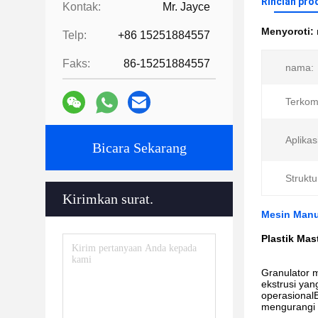
Rincian pro
Kontak:
Mr. Jayce
Menyoroti:
Telp:
+86 15251884557
Faks:
86-15251884557
nama:
Terkom
Aplikas
Bicara Sekarang
Struktu
Kirimkan surat.
Mesin Manuf
Plastik Mas
Granulator m
ekstrusi yan
operasional
mengurangi b