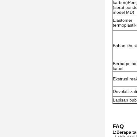
karbon)Pen
(serat pend
model MD)
Elastomer
termoplastik
Bahan khus
Berbagai b
kabel
Ekstrusi reak
Devolatilizat
Lapisan bub