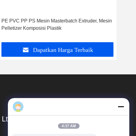
Daisy
4:37 AM