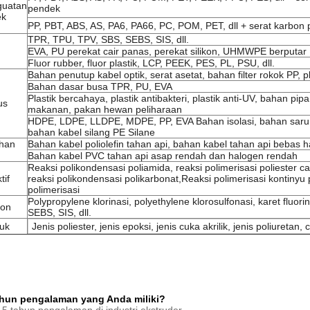
guatan
pendek
ek
PP, PBT, ABS, AS, PA6, PA66, PC, POM, PET, dll + serat karbon
TPR, TPU, TPV, SBS, SEBS, SIS, dll.
EVA, PU perekat cair panas, perekat silikon, UHMWPE berputar
Fluor rubber, fluor plastik, LCP, PEEK, PES, PL, PSU, dll.
Bahan penutup kabel optik, serat asetat, bahan filter rokok PP, pl
Bahan dasar busa TPR, PU, EVA
Plastik bercahaya, plastik antibakteri, plastik anti-UV, bahan p
us
makanan, pakan hewan peliharaan
HDPE, LDPE, LLDPE, MDPE, PP, EVA Bahan isolasi, bahan sarung
bahan kabel silang PE Silane
ahan
Bahan kabel poliolefin tahan api, bahan kabel tahan api bebas
Bahan kabel PVC tahan api asap rendah dan halogen rendah
Reaksi polikondensasi poliamida, reaksi polimerisasi poliester cai
tif
reaksi polikondensasi polikarbonat,Reaksi polimerisasi kontiny
polimerisasi
Polypropylene klorinasi, polyethylene klorosulfonasi, karet fluo
ion
SEBS, SIS, dll.
uk
Jenis poliester, jenis epoksi, jenis cuka akrilik, jenis poliuretan, cu