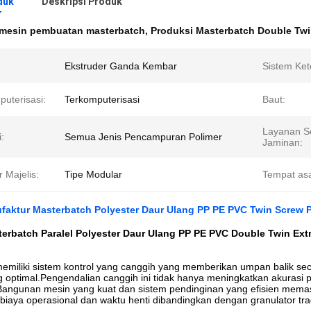
duk
Deskripsi Produk
mesin pembuatan masterbatch
,
Produksi Masterbatch Double Twi
Ekstruder Ganda Kembar
Sistem Kete
puterisasi:
Terkomputerisasi
Baut:
Layanan S
i:
Semua Jenis Pencampuran Polimer
Jaminan:
r Majelis:
Tipe Modular
Tempat asa
aktur Masterbatch Polyester Daur Ulang PP PE PVC Twin Screw Pe
terbatch Paralel Polyester Daur Ulang PP PE PVC Double Twin Extr
emiliki sistem kontrol yang canggih yang memberikan umpan balik sec
g optimal.Pengendalian canggih ini tidak hanya meningkatkan akurasi p
Bangunan mesin yang kuat dan sistem pendinginan yang efisien memast
iaya operasional dan waktu henti dibandingkan dengan granulator trad