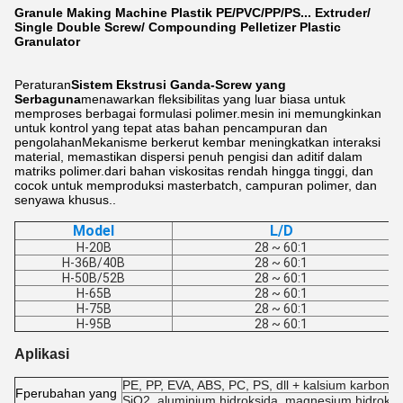
Granule Making Machine Plastik PE/PVC/PP/PS... Extruder/
Single Double Screw/ Compounding Pelletizer Plastic
Granulator
Peraturan
Sistem Ekstrusi Ganda-Screw yang
Serbaguna
menawarkan fleksibilitas yang luar biasa untuk
memproses berbagai formulasi polimer.mesin ini memungkinkan
untuk kontrol yang tepat atas bahan pencampuran dan
pengolahanMekanisme berkerut kembar meningkatkan interaksi
material, memastikan dispersi penuh pengisi dan aditif dalam
matriks polimer.dari bahan viskositas rendah hingga tinggi, dan
cocok untuk memproduksi masterbatch, campuran polimer, dan
senyawa khusus..
Model
L/D
H-20B
28 ~ 60:1
H-36B/40B
28 ~ 60:1
H-50B/52B
28 ~ 60:1
H-65B
28 ~ 60:1
H-75B
28 ~ 60:1
H-95B
28 ~ 60:1
Aplikasi
PE, PP, EVA, ABS, PC, PS, dll + kalsium karbonat
F
perubahan yang
SiO2, aluminium hidroksida, magnesium hidroksid