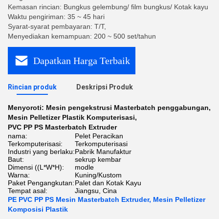
Kemasan rincian: Bungkus gelembung/ film bungkus/ Kotak kayu
Waktu pengiriman: 35 ~ 45 hari
Syarat-syarat pembayaran: T/T,
Menyediakan kemampuan: 200 ~ 500 set/tahun
Dapatkan Harga Terbaik
Rincian produk
Deskripsi Produk
Menyoroti:
Mesin pengekstrusi Masterbatch penggabungan
,
Mesin Pelletizer Plastik Komputerisasi
,
PVC PP PS Masterbatch Extruder
nama:
Pelet Peracikan
Terkomputerisasi:
Terkomputerisasi
Industri yang berlaku:
Pabrik Manufaktur
Baut:
sekrup kembar
Dimensi ((L*W*H):
modle
Warna:
Kuning/Kustom
Paket Pengangkutan:
Palet dan Kotak Kayu
Tempat asal:
Jiangsu, Cina
PE PVC PP PS Mesin Masterbatch Extruder, Mesin Pelletizer
Komposisi Plastik