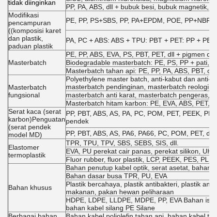
tidak diinginkan
PP, PA, ABS, dll + bubuk besi, bubuk magnetik, b
Modifikasi
PE, PP, PS+SBS, PP, PA+EPDM, POE, PP+NBR, EVA 
pencampuran
((komposisi karet
dan plastik,
PA, PC + ABS: ABS + TPU: PBT + PET: PP + PE, d
paduan plastik
PE, PP, ABS, EVA, PS, PBT, PET, dll + pigmen dan 
Masterbatch
Biodegradable masterbatch: PE, PS, PP + pati, dll
Masterbatch tahan api: PE, PP, PA, ABS, PBT, dll +
Polyethylene master batch, anti-kabut dan anti-p
masterbatch pendinginan, masterbatch reologi di
Masterbatch
fungsional
masterbatch anti karat, masterbatch pengeras, ma
Masterbatch hitam karbon: PE, EVA, ABS, PET, dl
Serat kaca (serat
PP, PBT, ABS, AS, PA, PC, POM, PET, PEEK, PPO, 
karbon)Penguatan
pendek
(serat pendek
PP, PBT, ABS, AS, PA6, PA66, PC, POM, PET, dll 
model MD)
TPR, TPU, TPV, SBS, SEBS, SIS, dll.
Elastomer
EVA, PU perekat cair panas, perekat silikon, U
termoplastik
Fluor rubber, fluor plastik, LCP, PEEK, PES, PL, P
Bahan penutup kabel optik, serat asetat, bahan fil
Bahan dasar busa TPR, PU, EVA
Plastik bercahaya, plastik antibakteri, plastik a
Bahan khusus
makanan, pakan hewan peliharaan
HDPE, LDPE, LLDPE, MDPE, PP, EVA Bahan isolasi
bahan kabel silang PE Silane
Berbagai bahan
Bahan kabel poliolefin tahan api, bahan kabel 