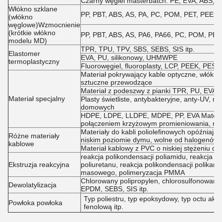
Czarny węgiel masterbatch: PE, EVA, ABS, PE
Włókno szklane
PP, PBT, ABS, AS, PA, PC, POM, PET, PEEK, P
(włókno
węglowe)Wzmocnienie
(krótkie włókno
PP, PBT, ABS, AS, PA6, PA66, PC, POM, PET i
modelu MD)
TPR, TPU, TPV, SBS, SEBS, SIS itp.
Elastomer
EVA, PU, silikonowy, UHMWPE
termoplastyczny
Fluorowęgiel, fluoroplasty, LCP, PEEK, PES, 
Materiał pokrywający kable optyczne, włókna
sztuczne przewodzące
Materiał z podeszwy z pianki TPR, PU, EVA
Materiał specjalny
Plasty świetliste, antybakteryjne, anty-UV, m
domowych
HDPE, LDPE, LLDPE, MDPE, PP, EVA Materiał 
połączeniem krzyżowym promieniowania, mat
Materiały do kabli poliolefinowych opóźniają
Różne materiały
niskim poziomie dymu, wolne od halogenów
kablowe
Materiał kablowy z PVC o niskiej stężeniu dy
reakcja polikondensacji poliamidu, reakcja po
Ekstruzja reakcyjna
poliuretanu, reakcja polikondensacji polikarb
masowego, polimeryzacja PMMA
Chlorowany polipropylen, chlorosulfonowany
Dewolatylizacja
EPDM, SEBS, SIS itp.
Typ poliestru, typ epoksydowy, typ octu akr
Powłoka powłoka
fenolową itp.