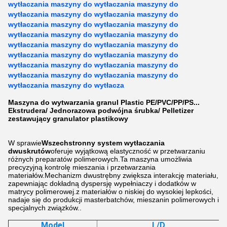
wytłaczania maszyny do wytłaczania maszyny do
wytłaczania maszyny do wytłaczania maszyny do
wytłaczania maszyny do wytłaczania maszyny do
wytłaczania maszyny do wytłaczania maszyny do
wytłaczania maszyny do wytłaczania maszyny do
wytłaczania maszyny do wytłaczania maszyny do
wytłaczania maszyny do wytłaczania maszyny do
wytłaczania maszyny do wytłaczania maszyny do
wytłaczania maszyny do wytłacza
Maszyna do wytwarzania granul Plastic PE/PVC/PP/PS...
Ekstrudera/ Jednorazowa podwójna śrubka/ Pelletizer
zestawujący granulator plastikowy
W sprawie
Wszechstronny system wytłaczania
dwuskrutów
oferuje wyjątkową elastyczność w przetwarzaniu
różnych preparatów polimerowych.Ta maszyna umożliwia
precyzyjną kontrolę mieszania i przetwarzania
materiałów.Mechanizm dwustrębny zwiększa interakcję materiału,
zapewniając dokładną dyspersję wypełniaczy i dodatków w
matrycy polimerowej.z materiałów o niskiej do wysokiej lepkości,
nadaje się do produkcji masterbatchów, mieszanin polimerowych i
specjalnych związków..
Model
L/D