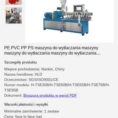
wytłaczania maszyny do wytłaczania maszyny do wytłaczania
maszyny do wytłaczania maszyny do wytłaczania maszyny do
wytłaczania maszyny do wytłaczania maszyny do wytłaczania
maszyny do wytłaczania maszyny do wytłacza
PE PVC PP PS maszyna do wytłaczania maszyny
maszyny do wytłaczania maszyny do wytłaczania
maszyny do wytłaczania maszyny do wytłaczania
Szczegóły produktu
maszyny do wytłaczania maszyny do wytłaczania
maszyny do wytłaczania maszyny do wytłaczania
Miejsce pochodzenia: Nankin, Chiny
maszyny do wytłaczania maszyny do wytłaczania
Nazwa handlowa: HLD
maszyny do wytłaczania maszyny do wytłaczania
Orzecznictwo: SGS/ISO9001/CE
maszyny do wytłaczania maszyny do wytłaczania
Numer modelu: H-TSE35B/H-TSE50B/H-TSE65B/H-TSE75B/H-
maszyny do wytłaczania maszyny do wytłaczania
TSE95B
maszyny do wytłaczania maszyny do wytłaczania
Dokument:
Broszura produktu w wersji PDF
maszyny do wytłaczania maszyny do wytłacza
Warunki płatności i wysyłki
Minimalne zamówienie: 1 zestaw
Cena: face to face /set