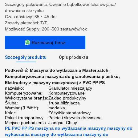
Szczegóły pakowania: Owijanie bąbelkowe/ folia owijana/
drewniana skrzynka
Czas dostawy: 35 ~ 45 dni
Zasady płatności: T/T,
Możliwość Supply: 200~500 zestawów/rok
Rozmawiaj Teraz.
Szczegóły produktu
Opis produktu
Podkreślić:
Maszyna do wytłaczania Masterbatch
,
Komputeryzowana maszyna do granulowania plastiku
,
Ekstrudery z maszyny maszynowej z PVC PP PS
nazwisko:
Granulator mieszający
Komputeryzowane:
Komputeryzowane
Wykorzystane branże:
Zakład produkcyjny
Śruba:
śruba bliźniacza
Wymiar ((L*W*H):
modelka
Kolor:
Żółty/Niestandardowy
Pakiet transportowy:
Paleta i skrzynia drewniana
Miejsce pochodzenia:
Jiangsu, Chiny
PE PVC PP PS maszyna do wytłaczania maszyny maszyny do
wytłaczania maszyny do wytłaczania maszyny do