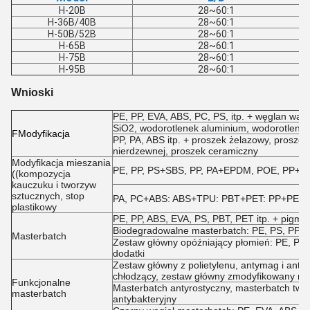
H-20B
28~60:1
H-36B/40B
28~60:1
H-50B/52B
28~60:1
H-65B
28~60:1
H-75B
28~60:1
H-95B
28~60:1
Wnioski
PE, PP, EVA, ABS, PC, PS, itp. + węglan wapnia
SiO2, wodorotlenek aluminium, wodorotlenek
F
Modyfikacja
PP, PA, ABS itp. + proszek żelazowy, proszek
nierdzewnej, proszek ceramiczny
Modyfikacja mieszania
PE, PP, PS+SBS, PP, PA+EPDM, POE, PP+NBR,
((kompozycja
kauczuku i tworzyw
sztucznych, stop
PA, PC+ABS: ABS+TPU: PBT+PET: PP+PE itp
plastikowy
PE, PP, ABS, EVA, PS, PBT, PET itp. + pigmen
Biodegradowalne masterbatch: PE, PS, PP + s
Masterbatch
Zestaw główny opóźniający płomień: PE, PP, P
dodatki
Zestaw główny z polietylenu, antymag i antys
chłodzący, zestaw główny zmodyfikowany reo
Funkcjonalne
Masterbatch antyrostyczny, masterbatch twar
masterbatch
antybakteryjny