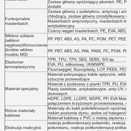
Zestaw główny opóźniający płomień: PE, PP, P
dodatki
Zestaw główny z polietylenu, antymag i antys
chłodzący, zestaw główny zmodyfikowany reo
Funkcjonalne
Masterbatch antyrostyczny, masterbatch twar
masterbatch
antybakteryjny
Czarny węgiel masterbatch: PE, EVA, ABS, PE
Włókno szklane
PP, PBT, ABS, AS, PA, PC, POM, PET, PEEK, P
(włókno
węglowe)Wzmocnienie
(krótkie włókno
PP, PBT, ABS, AS, PA6, PA66, PC, POM, PET i
modelu MD)
TPR, TPU, TPV, SBS, SEBS, SIS itp.
Elastomer
EVA, PU, silikonowy, UHMWPE
termoplastyczny
Fluorowęgiel, fluoroplasty, LCP, PEEK, PES, 
Materiał pokrywający kable optyczne, włókna
sztuczne przewodzące
Materiał z podeszwy z pianki TPR, PU, EVA
Materiał specjalny
Plasty świetliste, antybakteryjne, anty-UV, m
domowych
HDPE, LDPE, LLDPE, MDPE, PP, EVA Materiał 
połączeniem krzyżowym promieniowania, mat
Materiały do kabli poliolefinowych opóźniają
Różne materiały
niskim poziomie dymu, wolne od halogenów
kablowe
Materiał kablowy z PVC o niskiej stężeniu dy
reakcja polikondensacji poliamidu, reakcja po
Ekstruzja reakcyjna
poliuretanu, reakcja polikondensacji polikarb