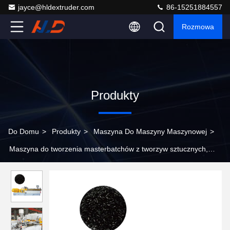
jayce@hldextruder.com
86-15251884557
Rozmowa
Produkty
Do Domu
>
Produkty
>
Maszyna Do Maszyny Maszynowej
>
Maszyna do tworzenia masterbatchów z tworzyw sztucznych,
maszyna do wytłaczania pelletizerów z czarnego węgla