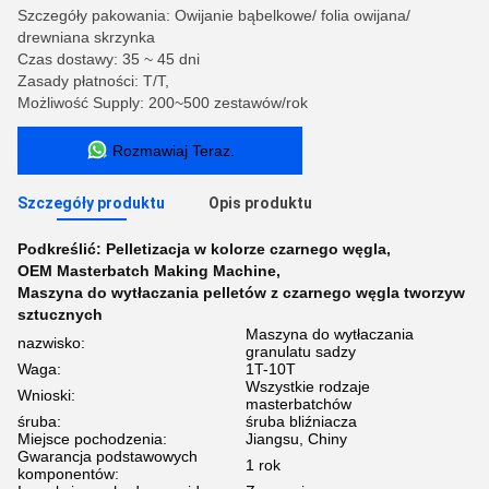
Szczegóły pakowania: Owijanie bąbelkowe/ folia owijana/
drewniana skrzynka
Czas dostawy: 35 ~ 45 dni
Zasady płatności: T/T,
Możliwość Supply: 200~500 zestawów/rok
Rozmawiaj Teraz.
Szczegóły produktu
Opis produktu
Podkreślić:
Pelletizacja w kolorze czarnego węgla
,
OEM Masterbatch Making Machine
,
Maszyna do wytłaczania pelletów z czarnego węgla tworzyw
sztucznych
Maszyna do wytłaczania
nazwisko:
granulatu sadzy
Waga:
1T-10T
Wszystkie rodzaje
Wnioski:
masterbatchów
śruba:
śruba bliźniacza
Miejsce pochodzenia:
Jiangsu, Chiny
Gwarancja podstawowych
1 rok
komponentów: