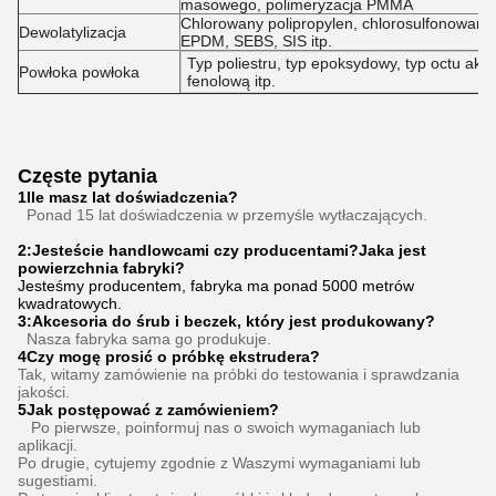
masowego, polimeryzacja PMMA
Chlorowany polipropylen, chlorosulfonowany
Dewolatylizacja
EPDM, SEBS, SIS itp.
Typ poliestru, typ epoksydowy, typ octu akr
Powłoka powłoka
fenolową itp.