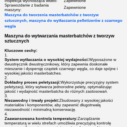
Inspekcja wychodząca wideo:
Zapewnione
Sprawozdanie z badania
Zapewnione
maszyny:
Maszyna do tworzenia masterbatchów z tworzyw
sztucznych, maszyna do wytłaczania pelletizerów z czarnego
węgla
Maszyna do wytwarzania masterbatchów z tworzyw
sztucznych
Kluczowe cechy:
System wytłaczania o wysokiej wydajności:
Wyposażone w
dwustręcznik dwustręcznikowy, który zapewnia doskonałe
mieszanie i dyspersję cząstek czarnego węgla, co daje spójne i
wysokiej jakości masterbatches.
Dokładny proces peletyzacji:
Wykorzystuje precyzyjny system
peletyzacji, który wytwarza jednorodne pelety, optymalizując
jakość i wydajność masterbatcha do różnych zastosowań.
Niezawodny i trwały projekt:
Zbudowany z wysokiej jakości
materiałów i komponentów, aby zapewnić długotrwałą
niezawodność i minimalną konserwację.
Zaawansowana kontrola temperatury:
Zarządzanie
temperaturą w wielu strefach umożliwia precyzyjną kontrolę