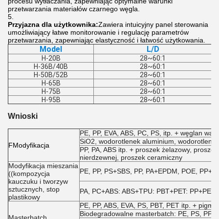
procesu wytłaczania, zapewniając optymalne warunki
przetwarzania materiałów czarnego węgla.
Przyjazna dla użytkownika:
Zawiera intuicyjny panel sterowania
umożliwiający łatwe monitorowanie i regulację parametrów
przetwarzania, zapewniając elastyczność i łatwość użytkowania.
Model
L/D
H-20B
28~60:1
H-36B/40B
28~60:1
H-50B/52B
28~60:1
H-65B
28~60:1
H-75B
28~60:1
H-95B
28~60:1
Wnioski
PE, PP, EVA, ABS, PC, PS, itp. + węglan wapnia
SiO2, wodorotlenek aluminium, wodorotlenek
F
Modyfikacja
PP, PA, ABS itp. + proszek żelazowy, proszek
nierdzewnej, proszek ceramiczny
Modyfikacja mieszania
PE, PP, PS+SBS, PP, PA+EPDM, POE, PP+NBR,
((kompozycja
kauczuku i tworzyw
sztucznych, stop
PA, PC+ABS: ABS+TPU: PBT+PET: PP+PE itp
plastikowy
PE, PP, ABS, EVA, PS, PBT, PET itp. + pigmen
Biodegradowalne masterbatch: PE, PS, PP + s
Masterbatch