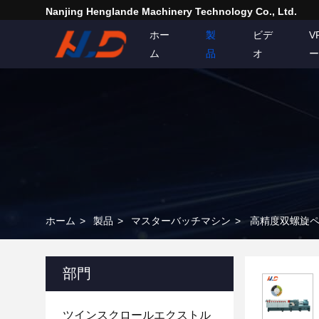
Nanjing Henglande Machinery Technology Co., Ltd.
ホー
製
ビデ
V
ム
品
オ
ー
ホーム
>
製品
>
マスターバッチマシン
>
高精度双螺旋ペ
部門
ツインスクロールエクストル