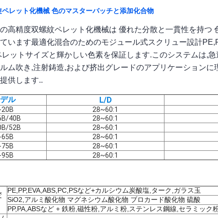
旋ペレット化機械 色のマスターバッチと添加化合物
の高精度双螺紋ペレット化機械は 優れた分散と一貫性を持つ 
ています最適化混合のためのモジュール式スクリュー設計PE,PP
ペレットサイズと輝かしい色素を保証します.このシステムは,急
ルム吹き,注射鋳造,および挤出グレードのアプリケーションに
提供します..
デル
L/D
-20B
28~60:1
6B/40B
28~60:1
0B/52B
28~60:1
-65B
28~60:1
-75B
28~60:1
-95B
28~60:1
PE,PP,EVA,ABS,PC,PSなど+カルシウム炭酸塩,ターク,ガラス玉
変
SiO2,アルミ酸化物 マグネシウム酸化物 ブロカード酸化物 硫酸
PP,PA,ABSなど + 鉄粉,磁性粉,アルミ粉,ステンレス鋼線,セラミック