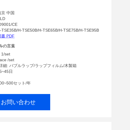
南京 中国
LD
O9001/CE
SE35B/H-TSE50B/H-TSE65B/H-TSE75B/H-TSE95B
書 PDF
みの言葉
/set
ace /set
細: バブルラップ/ラップフィルム/木製箱
5~45日
00~500セット/年
お問い合わせ