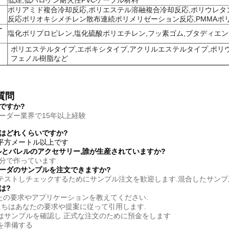
低煙,低ハロゲン耐火性PVCケーブル材料
ポリアミド複合冷却反応,ポリエステル溶融複合冷却反応,ポリウレタ
反応ポリオキシメチレン散布連続ポリメリゼーション反応,PMMAポ
ー
塩化ポリプロピレン,塩化硫酸ポリエチレン,フッ素ゴム,ブタディエンゴム,S
ポリエステルタイプ,エポキシタイプ,アクリルエステルタイプ,ポリ
フェノル樹脂など