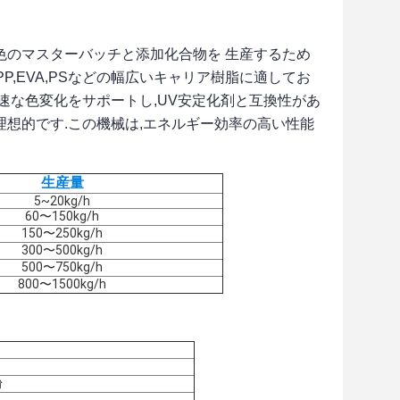
色のマスターバッチと添加化合物を 生産するため
,EVA,PSなどの幅広いキャリア樹脂に適してお
速な色変化をサポートし,UV安定化剤と互換性があ
理想的です.この機械は,エネルギー効率の高い性能
生産量
5~20kg/h
60〜150kg/h
150〜250kg/h
300〜500kg/h
500〜750kg/h
800〜1500kg/h
粉