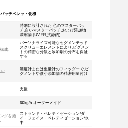
ーバッチペレット化機
特別に設計された 色のマスターバッ
チ,白いマスターバッチ,および添加物
濃縮物 (UV,FR,抗静的)
パーソナライズ可能なセグメンテッド
スクリューエレメントにより,ピグメン
構成:
トの精密な分散と添加剤の分布を保証
する
濃度計または重量計のフィッダーで,ピ
ム:
グメントや微小添加物の精密用量付け
支援
60kg/h オーダーメイド
ストランド・ペレティゼーション/ダ
ングを施
イ・フェイス・ペレティゼーション/水
:
中