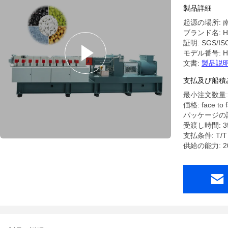
製品詳細
起源の場所: 
ブランド名: H
証明: SGS/IS
モデル番号: H-T
文書:
製品説明
支払及び船積
最小注文数量: 1
価格: face to f
パッケージの詳
受渡し時間: 3
支払条件: T/T
供給の能力: 2