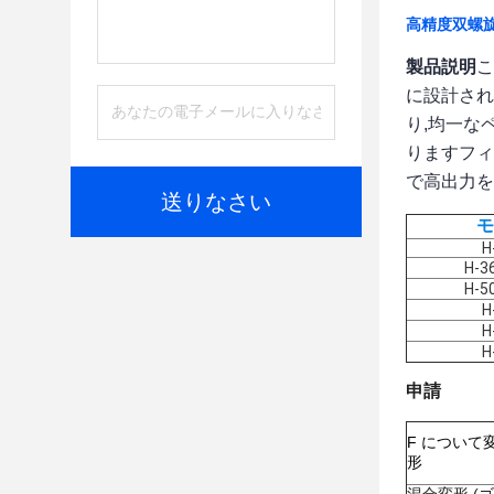
高精度双螺
製品説明
こ
に設計され
り,均一な
りますフィ
で高出力を
送りなさい
モ
H
H-3
H-5
H
H
H
申請
F について
形