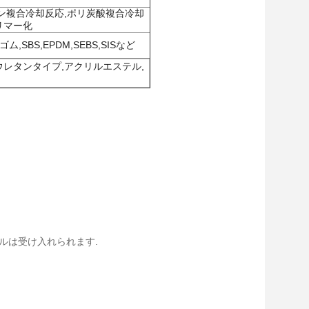
ン複合冷却反応,ポリ炭酸複合冷却
リマー化
BS,EPDM,SEBS,SISなど
ウレタンタイプ,アクリルエステル,