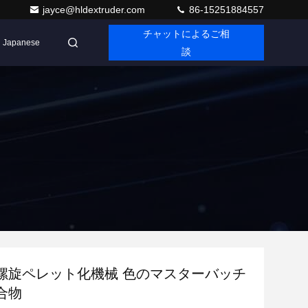
jayce@hldextruder.com
86-15251884557
チャットによるご相
Japanese
談
螺旋ペレット化機械 色のマスターバッチ
合物