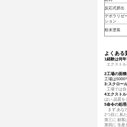
反応式挤出
デボラリゼ
ション
粉末塗装