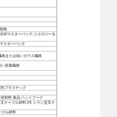
添加物
,冷却マスターバッチ,リエロジーを
菌マスターバッチ
長いガラス繊維または短いガラス繊維
たは短い炭素繊維
電性プラスチック
管材料 食品,ペットフード
放射性交叉ケーブル材料,PE シラン交叉ケ
ーブル材料