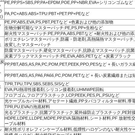
ゴム
PE,PP,PS+SBS,PP,PA+EPDM,POE,PP+NBR,EVA+シリコンゴムなど
ッ
ラ
PA,PC+ABS:ABS+TPU:PBT+PET:PP+PEなど
)
PE,PP,ABS,EVA,PS,PBT,PETなど +色素および他の添加物
ッ
生物分解可能なマスターバッチ:PE,PS,PP+生粉など
耐火性マスターバッチ:PE,PP,PA,ABS,PBTなど +耐火性および他の
ポリエチレンマスターバッチ,防霧・防老剤,高熱隔熱マスターバッチ
改変したマスターバッチ
ス
防腐マスターバッチ,硬化マスターバッチ,抗静止マスターバッチ,抗
炭素ブラックマスターバッチ:PE,EVA,ABS,PETなど +炭素ブラック
(炭
PP,PBT,ABS,AS,PA,PC,POM,PET,PEEK,PPO,PESなど + 
シ
PP,PBT,ABS,AS,PA6,PA66,PC,POM,PETなど + 長い炭素繊維ま
TPR,TPU,TPV,SBS,SEBS,SISなど
ス
EVA,PU熱溶性接着剤,シリコン接着剤,UHMWPE回転
フロアゴム,フロアプラスチック,LCP,PEEK,PES,PL,PSUなど
光ケーブルカバー材料,アセテート繊維,PPタバコフィルター材料,導
TPR,PU,EVAの泡底材料
光るプラスチック,抗菌プラスチック,紫外線防止プラスチック,PE対接
HDPE,LDPE,LLDPE,MDPE,PP,EVA 隔熱材料,シート材料,PF 
ーブル材料
ル
耐火性ポリオレフィンケーブル材料,低煙性ハロゲンのない耐火性ケ