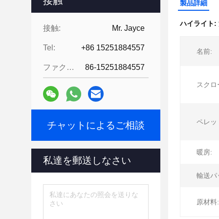
接触
製品詳細
ハイライト:
接触:
Mr. Jayce
Tel:
+86 15251884557
名前:
ファクシミリ:
86-15251884557
スクロ
ペレッ
チャットによるご相談
暖房:
私達を郵送しなさい
輸送パ
原材料: