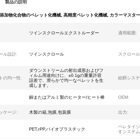
製品の説明
添加物化合物のペレット化機械
,
高精度ペレット化機械
,
カラーマスタ
ツインスクロールエクストルーダー
適用範囲:
ール設計:
ツインスクロール
スクロール
ダウンストリームの射出成形およびフ
ィルム用途向けに、±0.1gの重量許容
トの均一性:
給餌システ
誤差で、滑らかで均一なペレットを生
成します。
銅またはアルミ製のヒーター/ヒート棒
OEM:
ッケージ:
木製の箱,泡膜,包装膜
出力:
ペレタイジ
PET,rPP,バイオプラスチック
すシステム