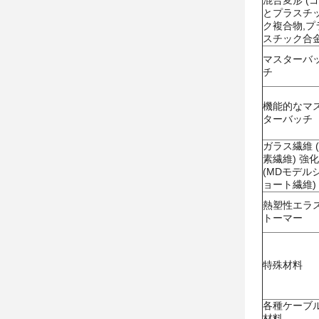
混合変形 (
とプラスチ
ク複合物,プ
スチック合金
マスターバ
チ
機能的なマ
ターバッチ
ガラス繊維 
素繊維) 強化
(MDモデル
ョート繊維)
熱塑性エラ
トーマー
特殊材料
各種ケーブ
材料