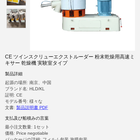
CE ツインスクリューエクストルーダー 粉末乾燥用高速ミ
キサー 乾燥機 実験室タイプ
製品詳細
起源の場所: 南京、中国
ブランド名: HLD/KL
証明: CE
モデル番号: 様々な
文書:
製品説明書 PDF
支払及び船積みの言葉
最小注文数量: 1セット
価格: Price negotiable
パッケージの詳細: フィルム包装,泡膜包装