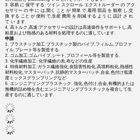
容易 に 保守 する: ツイン スクロール エクストルーダー の アク
セサリー の 中 に は,開く こと が 簡単 で,着用 部品 を 観察 し,交
換 する こと が 便利 で,生産 費用 を 削減 する よう に 設計 さ れ
て い ます.
高トルク,高速:アクセサリーの設計は高速操作をサポートし,高
粘度および熱感のある材料を処理するのに適しています.
申請
プラスチック加工:プラスチック製のパイプ,フィルム,プロファ
イル,プレート等を製造する.
ゴム加工:ゴムパイプ,シート,プロフィール等を製造する.
化学繊維加工: 化学繊維の糸,布などの生産
特殊材料加工:ガラス繊維強化,炎阻害性粒化,高填料粒化,熱感性
材料粒化,マスターバッチ,抗静的マスターバッチ,合金,色付け低濃
度ミックスグランプリングなど
エンジニアリングプラスチック: 強化,色付け,合金,有機的または
無機的詰め物を含むエンジニアリングプラスチックを複合して生
産するのに適しています.