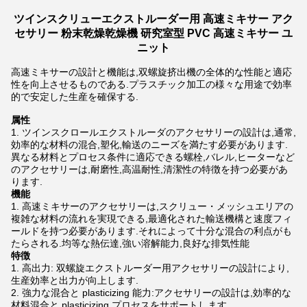
ツインスクリューエクストルーダー用 高速ミキサー アク
セサリー 粉末乾燥乾燥機 研究室型 PVC 高速ミキサー ユ
ニット
高速ミキサーの設計と機能は,双螺旋挤出機の全体的な性能と適応
性を向上させるものである.プラスチック加工の様々な用途で効率
的で安定した生産を確保する.
属性
ツインスクロールエクストルーダのアクセサリーの設計は,通常,
効率的な材料の混合,塑化,輸送のニーズを満たす必要があります.
異なる材料とプロセス条件に適応できる螺栓,バレル,ヒーターなど
のアクセサリーは,耐磨性,高温耐性,清潔性の特徴を持つ必要があ
ります.
機能
高速ミキサーのアクセサリーは,スクリュー・メッシュエリアの
複雑な材料の流れを実現できる,最適化された輸送機構と速度フィ
ールドを持つ必要があります.それによって十分な混合の利点がも
たらされる.均等な熱伝達,強い溶解能力,良好な排気性能
特徴
高出力: 双螺旋エクストルーダー用アクセサリーの設計により,
生産効率と出力が向上します.
強力な混合と plasticizing 能力:アクセサリーの設計は,効率的な
材料混合と plasticizing プロセスをサポートします.