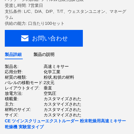
受渡し時間: 7営業日
支払条件: L/C、D/A、D/P、T/T、ウェスタンユニオン、マネーグ
ラム
供給の能力: 口当たり100セット
お問い合わせ
製品詳細
製品の説明
製品名:
高速ミキサー
応用分野:
化学工業
材質の種類:
粉状,粒状の材料
バレルの移動モード:
2次元
レイアウトタイプ:
垂直
放電方法:
空気圧
積載量:
カスタマイズされた
主力:
カスタマイズされた
材料のサイズ:
カスタマイズされた
サイズ:
カスタマイズされた
CE ツインスクリューエクストルーダー 粉末乾燥用高速ミキサー
乾燥機 実験室タイプ