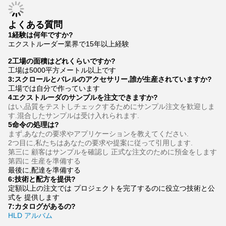
よくある質問
1経験は何年ですか?
エクストルーダー業界で15年以上経験
2工場の面積はどれくらいですか?
工場は5000平方メートル以上です
3:
スクロールとバレルのアクセサリー,誰が生産されていますか?
工場では自分で作っています
4エクストルーダのサンプルを注文できますか?
はい,品質をテストしチェックするためにサンプル注文を歓迎しま
す.混合したサンプルは受け入れられます.
5命令の処理は?
まず,あなたの要求やアプリケーションを教えてください.
2つ目に,私たちはあなたの要求や提案に従って引用します.
第三に 顧客はサンプルを確認し 正式な注文のために預金をします
第四に 生産を準備する
最後に,配達を準備する
6:
技術と配方を提供
?
定額以上の注文では プロジェクトを完了するのに役立つ技術と公
式を 提供します
7:
カタログがあるの?
HLD アルバム