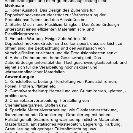
Schmelzfähigkeit und einer guten Absaugleistung bietet.
Merkmale
Hoher Ausstoß: Das Design des Zubehörs für
Doppelschneckenextruder trägt zur Verbesserung der
Produktionseffizienz und des Ausstoßes bei.
Starke Misch- und Plastifizierfähigkeit: Das Zubehördesign
unterstützt einen effizienten Materialmisch- und
Plastifizierprozess.
Einfache Wartung: Einige Zubehörteile für
Doppelschneckenextruder sind so konzipiert, dass sie leicht zu
öffnen sind, die Beobachtung und den Austausch von
Verschleißteilen erleichtert und die Produktionskosten senkt.
Hohes Drehmoment, hohe Geschwindigkeit: Das
Zubehördesign unterstützt den Hochgeschwindigkeitsbetrieb und
eignet sich für die Verarbeitung hochviskoser und
wärmeempfindlicher Materialien.
Anwendungen
Kunststoffverarbeitung: Herstellung von Kunststoffrohren,
Folien, Profilen, Platten etc.
Gummiverarbeitung: Herstellung von Gummirohren, -platten, -
profilen usw.
Chemiefaserverarbeitung: Herstellung von
Chemiefasergarnen, Stoffen usw.
Spezielle Materialverarbeitung: wie Glasfaserverstärkung,
flammhemmende Granulierung, Granulierung mit hohem
Füllstoffgehalt, Granulierung wärmeempfindlicher Materialien,
Masterbatch, antistatisches Masterbatch, Legierung, Färbung,
Granulierung mit geringer Füllstoffmischung usw.