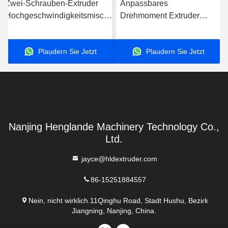
Zwei-Schrauben-Extruder
Anpassbares
Hochgeschwindigkeitsmischer
Drehmoment Extruder
für Pulvertrockner-Trockner
Teile Getriebe,
Laborart
Zwillingschraubgetriebe
Plaudern Sie Jetzt
Plaudern Sie Jetzt
Nanjing Henglande Machinery Technology Co.,
Ltd.
jayce@hldextruder.com
86-15251884557
Nein, nicht wirklich.11Qinghu Road, Stadt Hushu, Bezirk
Jiangning, Nanjing, China.