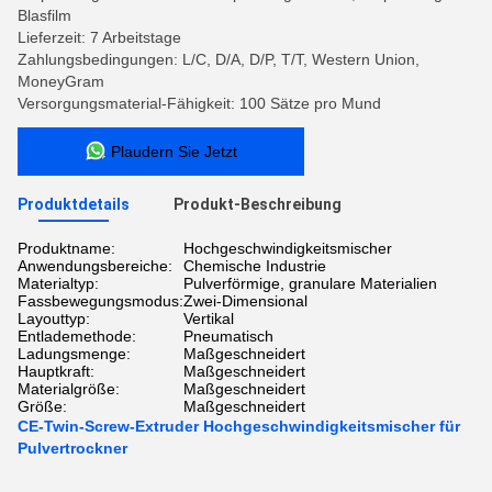
Blasfilm
Lieferzeit: 7 Arbeitstage
Zahlungsbedingungen: L/C, D/A, D/P, T/T, Western Union,
MoneyGram
Versorgungsmaterial-Fähigkeit: 100 Sätze pro Mund
Plaudern Sie Jetzt
Produktdetails
Produkt-Beschreibung
Produktname:
Hochgeschwindigkeitsmischer
Anwendungsbereiche:
Chemische Industrie
Materialtyp:
Pulverförmige, granulare Materialien
Fassbewegungsmodus:
Zwei-Dimensional
Layouttyp:
Vertikal
Entlademethode:
Pneumatisch
Ladungsmenge:
Maßgeschneidert
Hauptkraft:
Maßgeschneidert
Materialgröße:
Maßgeschneidert
Größe:
Maßgeschneidert
CE-Twin-Screw-Extruder Hochgeschwindigkeitsmischer für
Pulvertrockner