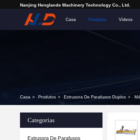
Nanjing Henglande Machinery Technology Co., Ltd.
Casa
Produtos
Vídeos
Casa
>
Produtos
>
Extrusora De Parafusos Duplos
>
Má
Categorias
Extrusora De Parafusos