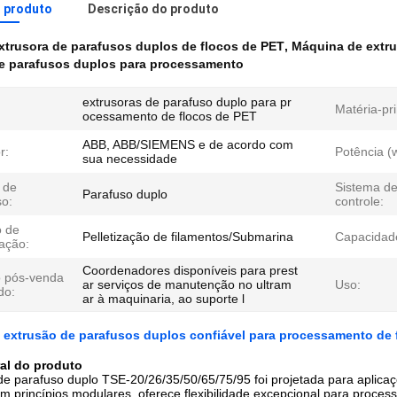
o produto
Descrição do produto
xtrusora de parafusos duplos de flocos de PET
,
Máquina de extru
de parafusos duplos para processamento
extrusoras de parafuso duplo para pr
Matéria-pr
ocessamento de flocos de PET
ABB, ABB/SIEMENS e de acordo com
r:
Potência (
sua necessidade
 de
Sistema d
Parafuso duplo
so:
controle:
 de
Pelletização de filamentos/Submarina
Capacidad
zação:
Coordenadores disponíveis para prest
o pós-venda
ar serviços de manutenção no ultram
Uso:
do:
ar à maquinaria, ao suporte l
 extrusão de parafusos duplos confiável para processamento de 
ral do produto
de parafuso duplo TSE-20/26/35/50/65/75/95 foi projetada para aplicaç
m princípios modulares, oferece flexibilidade excepcional para proces