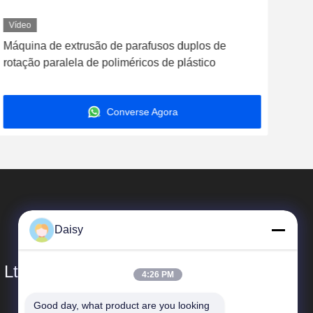
Vídeo
Víd
Máquina de extrusão de parafusos duplos de
Máqu
rotação paralela de poliméricos de plástico
pol
Converse Agora
Daisy
 Ltd.
4:26 PM
Good day, what product are you looking 
Relações Rápidas