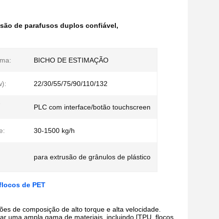
são de parafusos duplos confiável
,
ima:
BICHO DE ESTIMAÇÃO
w):
22/30/55/75/90/110/132
e
PLC com interface/botão touchscreen
e:
30-1500 kg/h
para extrusão de grânulos de plástico
flocos de PET
ões de composição de alto torque e alta velocidade.
sar uma ampla gama de materiais, incluindo [TPU, flocos