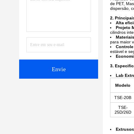
de PET, Mas
dispersão, c
2. Principa
Alta efi
Projeto 
cilindros in
Materiai
para maior vi
Controle
estável e se
Economia
3. Especifi
Envie
La
b Extr
Modelo
TSE-20B
TSE-
25D/26D
Extrusor