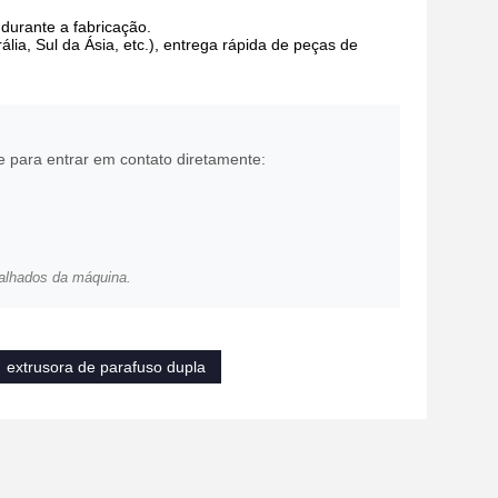
durante a fabricação.
lia, Sul da Ásia, etc.), entrega rápida de peças de
e para entrar em contato diretamente:
alhados da máquina.
extrusora de parafuso dupla