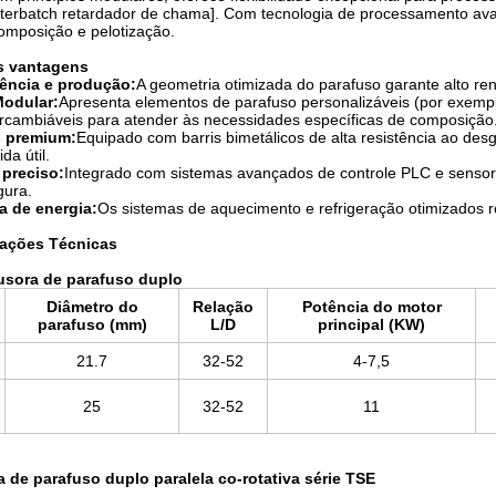
terbatch retardador de chama]. Com tecnologia de processamento avan
omposição e pelotização.
is vantagens
ciência e produção:
A geometria otimizada do parafuso garante alto re
Modular:
Apresenta elementos de parafuso personalizáveis ​​(por exemp
tercambiáveis ​​para atender às necessidades específicas de composição
s premium:
Equipado com barris bimetálicos de alta resistência ao des
da útil.
 preciso:
Integrado com sistemas avançados de controle PLC e sensor
gura.
 de energia:
Os sistemas de aquecimento e refrigeração otimizados
cações Técnicas
usora de parafuso duplo
Diâmetro do
Relação
Potência do motor
parafuso (mm)
L/D
principal (KW)
21.7
32-52
4-7,5
25
32-52
11
a de parafuso duplo paralela co-rotativa série TSE