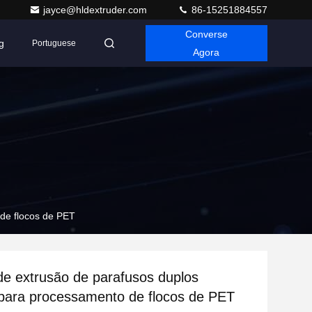
jayce@hldextruder.com
86-15251884557
Converse
g
Portuguese
Agora
de flocos de PET
e extrusão de parafusos duplos
 para processamento de flocos de PET