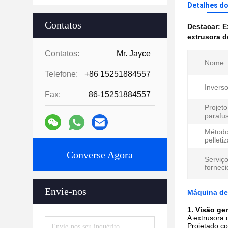
Detalhes d
Contatos
Destacar:
E
extrusora 
Contatos:
Mr. Jayce
Nome:
Telefone:
+86 15251884557
Inverso
Fax:
86-15251884557
Projeto
parafu
Método
pelleti
Converse Agora
Serviç
forneci
Envie-nos
Máquina de
1. Visão ge
A extrusora 
Projetado co