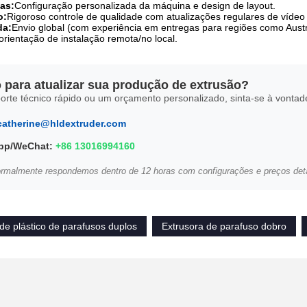
as:
Configuração personalizada da máquina e design de layout.
o:
Rigoroso controle de qualidade com atualizações regulares de vídeo 
da:
Envio global (com experiência em entregas para regiões como Austrá
orientação de instalação remota/no local.
 para atualizar sua produção de extrusão?
orte técnico rápido ou um orçamento personalizado, sinta-se à vontad
catherine@hldextruder.com
pp/WeChat:
+86 13016994160
ormalmente respondemos dentro de 12 horas com configurações e preços det
de plástico de parafusos duplos
Extrusora de parafuso dobro