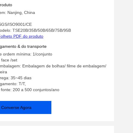
produto
em: Nanjing, China
: SGS/ISO9001/CE
odelo: TSE20B/35B/50B/65B/75B/95B
olheto PDF do produto
gamento & do transporte
e ordem mínima: 1/conjunto
 face /set
embalagem: Embalagem de bolhas/ filme de embalagem/
eira
rega: 35~45 dias
gamento: T/T,
 fonte: 200 a 500 conjuntos/ano
Converse Agora