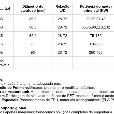
Diâmetro do
Relação
Potência do motor
adrão
)
parafuso (mm)
L/D
principal (KW)
35
35,6
28-72
22,30,37,45
50
50,5
28-72
55,75,90,110,132
65
62,4
28-72
75-132
75
71
28-72
110-250
95
93
28-72
250-400
os
-
-
-
záveis
es
e extrusão é altamente adequada para:
ção de Polímero:
Misturar, preencher e modificar plásticos.
 de masterbatch:
Masterbatch colorido, equipamento masterbatch ret
gem:
Reciclagem de alto valor de flocos de PET, restos de filmes e aca
s Especiais:
Processamento de TPU, materiais biodegradáveis ​​(PLA/P
e suporte global
s apenas máquinas; fornecemos soluções completas de engenharia.