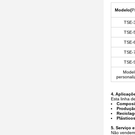
Modelo
(
P
TSE-
TSE-
TSE-
TSE-
TSE-
Model
personali
4. Aplicaçõ
Esta linha d
Composi
Produção
Recicla
Plástico
5. Serviço 
Não vendemo