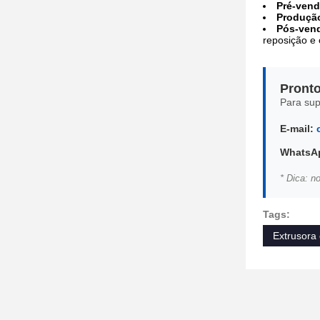
Pré-vend
Produçã
Pós-ven
reposição e 
Pronto
Para sup
E-mail:
WhatsA
* Dica: n
Tags:
Extrusora 