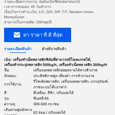
รายละเอียดการบรรจุ: ห่อบับเบิ้ล/ฟิล์มห่อ/กล่องไม้
เวลาการส่งมอบ: 45 วันทําการ
เงื่อนไขการชำระเงิน: L/C, D/A, D/P, T/T, Western Union,
MoneyGram
สามารถในการผลิต: 200/ชุด/ปี
หา ราคา ที่ ดี ที่สุด
รายละเอียดสินค้า
คําอธิบายสินค้า
เน้น:
เครื่องทําเม็ดพลาสติกฟิล์มที่สามารถบีโอเดเกรดได้
,
เครื่องทํากระปุกพลาสติก 500kg/h
,
เครื่องทําเม็ดพลาสติก 300kg/H
ชื่อ:
เครื่องบดพลาสติกย่อยสลายได้ทางชีวภาพ
ลักษณะ:
ประสิทธิภาพสูง เสียงต่ํา การทํางานง่าย
รีไซเคิลพลาสติก, เครื่องบดพลาสติก, บรรจุภัณฑ์,
การใช้งาน:
ภาชนะบนโต๊ะอาหาร
สี:
สีเหลือง, สีฟ้า, ปรับแต่งได้
รุ่น:
ทีเอสอี-65
ความจุ:
300-500 กก./ชม
เส้นผ่านศูนย์กลาง
62.4มม./ ปรับแต่งได้