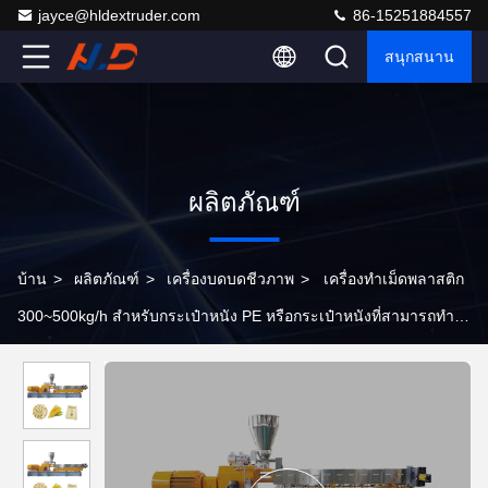
jayce@hldextruder.com
86-15251884557
สนุกสนาน
ผลิตภัณฑ์
บ้าน
>
ผลิตภัณฑ์
>
เครื่องบดบดชีวภาพ
>
เครื่องทําเม็ดพลาสติก
300~500kg/h สําหรับกระเป๋าหนัง PE หรือกระเป๋าหนังที่สามารถทํา
ลายได้ทางชีวภาพ