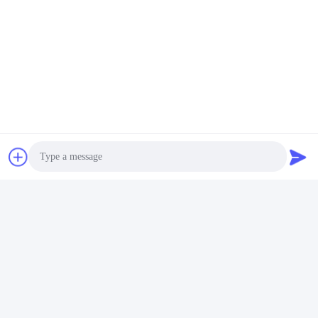
Photo
Video Call
Audio Call