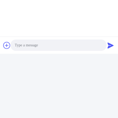
คำถามที่พบบ่อย
Photo
1: คุณมีประสบการณ์กี่ปี?
ประสบการณ์มากกว่า 15 ปีในอุตสาหกรรมเครื่องอัดรีด
Video Call
2:คุณเป็นผู้ค้าหรือผู้ผลิต?พื้นที่ของโรงงานคืออะไร?
Audio Call
เราเป็นผู้ผลิต โรงงานมีมากกว่า 5,000 ตารางเมตร
3:
อุปกรณ์เสริมสกรูและกระบอกใครผลิต?
โรงงานเราผลิตเอง
4: ฉันสามารถสั่งซื้อตัวอย่างสำหรับเครื่องอัดรีดได้หรือไม่?