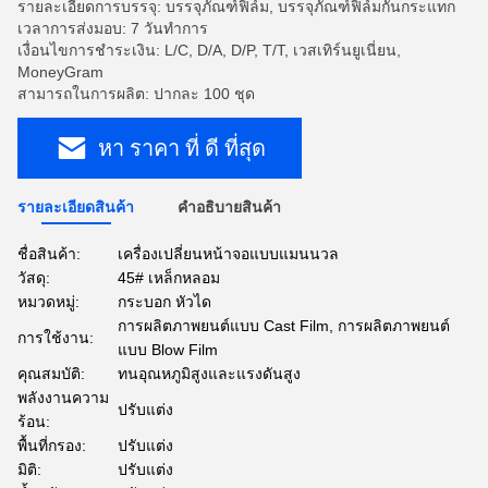
รายละเอียดการบรรจุ: บรรจุภัณฑ์ฟิล์ม, บรรจุภัณฑ์ฟิล์มกันกระแทก
เวลาการส่งมอบ: 7 วันทำการ
เงื่อนไขการชำระเงิน: L/C, D/A, D/P, T/T, เวสเทิร์นยูเนี่ยน,
MoneyGram
สามารถในการผลิต: ปากละ 100 ชุด
หา ราคา ที่ ดี ที่สุด
รายละเอียดสินค้า
คําอธิบายสินค้า
ชื่อสินค้า:
เครื่องเปลี่ยนหน้าจอแบบแมนนวล
วัสดุ:
45# เหล็กหลอม
หมวดหมู่:
กระบอก หัวได
การผลิตภาพยนต์แบบ Cast Film, การผลิตภาพยนต์
การใช้งาน:
แบบ Blow Film
คุณสมบัติ:
ทนอุณหภูมิสูงและแรงดันสูง
พลังงานความ
ปรับแต่ง
ร้อน:
พื้นที่กรอง:
ปรับแต่ง
มิติ:
ปรับแต่ง