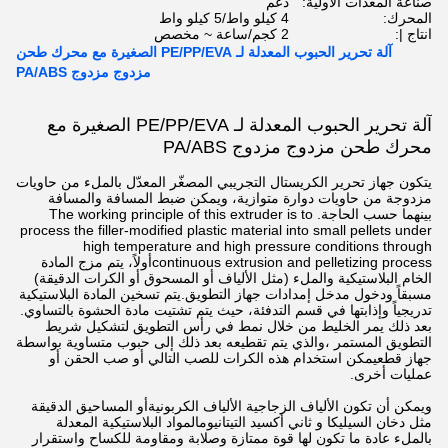
صناعة المعدات الأولية:
دعم
المحرك:
4 كيلو واط/5 كيلو واط
انتاج |:
2 كجم/ساعة ~ مخصص
آلة تحرير الحبوب المعدلة لـ PE/PP/EVA الصغيرة مع محرك طحن
مزدوج مزدوج PA/ABS
آلة تحرير الحبوب المعدلة لـ PE/PP/EVA الصغيرة مع
محرك طحن مزدوج مزدوج PA/ABS
يتكون جهاز تحرير الكريستال التجريبي المصغّر المعدّل بالملء من حاويات
مزدوجة من حاويات دوارة متوازية، ويمكن ضبط المسافة والمسافة
بينهما حسب الحاجة. The working principle of this extruder is to
process the filler-modified plastic material into small pellets under
high temperature and high pressure conditions through
continuous extrusion and pelletizing processأولاً، يتم مزج المادة
الخام البلاستيكية والملء (مثل الألياف أو المسحوق أو الكرات الدقيقة)
مسبقاً ودخول مدخل إمدادات جهاز التطويق.يتم تسخين المادة البلاستيكية
تدريجياً وإذابتها في قسم التدفئة، حيث يتم تشتيت مادة الحشوة بالتساوي.
بعد ذلك يمر الخليط من خلال نمط في رأس التطويق لتشكيل شريط
التطويق المستمر ،والذي يتم تقطيعه بعد ذلك إلى حبوب متساوية بواسطة
جهاز قطعيمكن استخدام هذه الكرات للصب التالي أو صب الحقن أو
عمليات أخرى.
ويمكن أن تكون الألياف الزجاجية الألياف الكربونيةأو المساحيق الدقيقة
مثل دخان السيليكا و ثاني أكسيد التيتانيومالمواد البلاستيكية المعدلة
بالملء عادة ما تكون لها قوة ممتازة وصلابة ومقاومة للكساح واستقرار