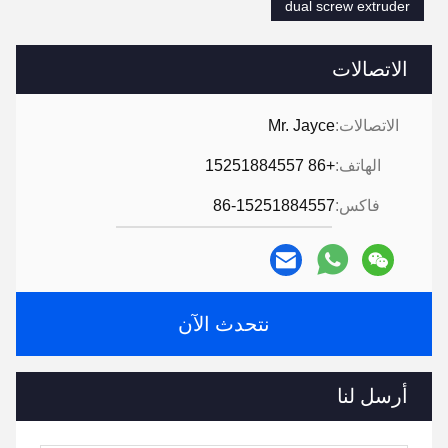
dual screw extruder
الاتصالات
الاتصالات:
Mr. Jayce
الهاتف:
+86 15251884557
فاكس:
86-15251884557
نتحدث الآن
أرسل لنا