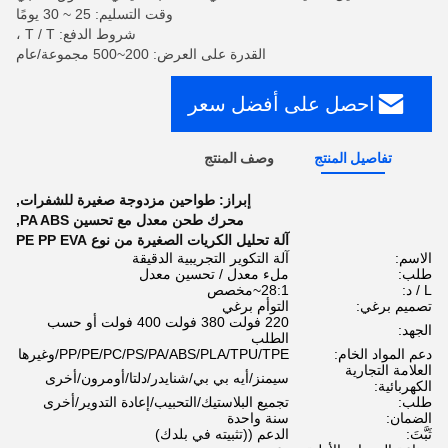
وقت التسليم: 25 ~ 30 يومًا
شروط الدفع: T / T ،
القدرة على العرض: 200~500 مجموعة/عام
احصل على أفضل سعر
تفاصيل المنتج
وصف المنتج
إبراز:
طواحين مزدوجة صغيرة للشفرات
,
محرك طحن معدل مع تحسين PA ABS
,
آلة تحليل الكريات الصغيرة من نوع PE PP EVA
الاسم:
آلة التكوير التجريبية الدقيقة
طلب:
ملء معدل / تحسين معدل
L / د:
28:1~مخصص
تصميم برغي:
التوأم برغي
220 فولت 380 فولت 400 فولت أو حسب
الجهد:
الطلب
دعم المواد الخام:
PP/PE/PC/PS/PA/ABS/PLA/TPU/TPE/وغيرها
العلامة التجارية
سيمنز/أيه بي بي/شنايدر/دلتا/أومرون/أخرى
الكهربائية:
طلب:
تجميع البلاستيك/التحبيب/إعادة التدوير/أخرى
الضمان:
سنة واحدة
ثَبَّتَ:
الدعم ((تثبيته في بلدك)