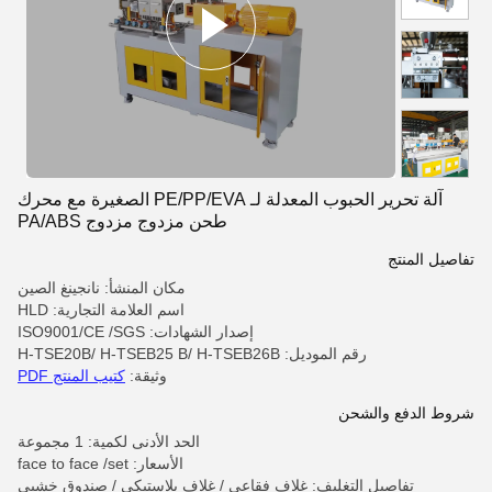
آلة تحرير الحبوب المعدلة لـ PE/PP/EVA الصغيرة مع محرك
طحن مزدوج مزدوج PA/ABS
تفاصيل المنتج
مكان المنشأ: نانجينغ الصين
اسم العلامة التجارية: HLD
إصدار الشهادات: ISO9001/CE /SGS
رقم الموديل: H-TSE20B/ H-TSEB25 B/ H-TSEB26B
وثيقة:
كتيب المنتج PDF
شروط الدفع والشحن
الحد الأدنى لكمية: 1 مجموعة
الأسعار: face to face /set
تفاصيل التغليف: غلاف فقاعي / غلاف بلاستيكي / صندوق خشبي