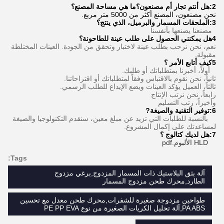
2:هل أنتم تجار أم مصنعون؟ما هي مساحة المصنع؟
نحن مصنعون، المصنع أكثر من 5000 متر مربع.
3
:
الملحقات المسمار والبرميل، الذي ينتج؟
مصنعنا يصنعها بأنفسنا
4هل يمكنني الحصول على طلب عينة للطاحونة؟
نعم، نحن نرحب بطلب عينة لاختبار وتحقق من الجودة. العينات المختلطة
مقبولة.
5كيف أتابع الأمر ؟
أولاً، أخبرنا بمتطلباتك أو طلبك.
ثانياً، نحن نقوم بالاقتباس وفقاً لمتطلباتك أو اقتراحاتنا.
ثالثاً، العميل يؤكد العينات ويضع الإيداع للطلب الرسمي.
رابعاً، نحن نرتب الإنتاج
وأخيراً، رتب التسليم
6:
توفير التقنية والصيغة
?
بالنسبة للطلبات التي تزيد عن مبلغ معين، سنقدم التكنولوجيا والصيغة
لمساعدتك على إكمال المشروع.
7:
هل لديك كتالوج ؟
HLD الألبوم.pdf
Tags:
آلة بثق البلاستيك ذات المسمار المزدوج,برغي مزدوج
الطارد,محرك طحن مزدوج المسمار
طواحين مزدوجة صغيرة للشفرات,محرك طحن معدل مع تحسين
PA ABS,آلة تحليل الكريات الصغيرة من نوع PE PP EVA