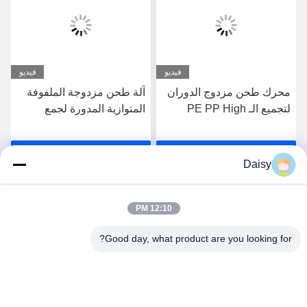
فيديو
فيديو
محرك طحن مزدوج الدوران
آلة طحن مزدوجة الملفوفة
لتجميع الـ PE PP High
المتوازية المدورة لجمع
Filler Masterbatches
البوليمر البلاستيكي
احصل على أفضل سعر
احصل على أفضل سعر
Daisy
12:10 PM
Good day, what product are you looking for?
Nanjing Henglande Machinery Technology Co.,
Ltd.
jayce@hldextruder.com