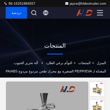
86-15251884557
jayce@hldextruder.com
دردشة
المنتجات
المنزل
>
المنتجات
>
التوأم برغي الطارد
>
آلة تحرير الحبوب
المعدلة لـ PE/PP/EVA الصغيرة مع محرك طحن مزدوج مزدوج PA/ABS