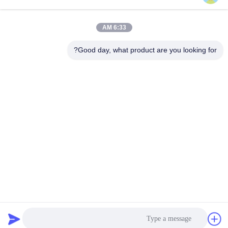
6:33 AM
Good day, what product are you looking for?
Nanjing Henglande Machinery Technology Co.,
Ltd.
jayce@hldextruder.com
86-15251884557
لا.11شارع تشينغو، مدينة هوشو، مقاطعة جيانجينغ، نانجينغ،
الصين.
الصين جودة جيدة التوأم برغي الطارد المورد. حقوق الطبع والنشر ©
2024-2026 Nanjing Henglande Machinery Technology Co.,
Ltd. جميع الحقوق محفوظة