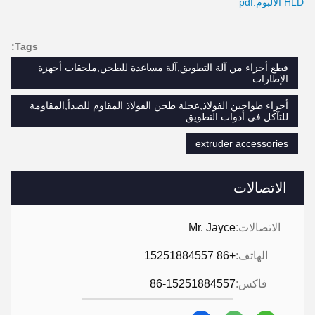
HLD الألبوم.pdf
Tags:
قطع أجزاء من آلة التطويق,آلة مساعدة للطحن,ملحقات أجهزة
الإطارات
أجزاء طواحين الفولاذ,عجلة طحن الفولاذ المقاوم للصدأ,المقاومة
للتآكل في أدوات التطويق
extruder accessories
الاتصالات
الاتصالات:
Mr. Jayce
الهاتف:
+86 15251884557
فاكس:
86-15251884557