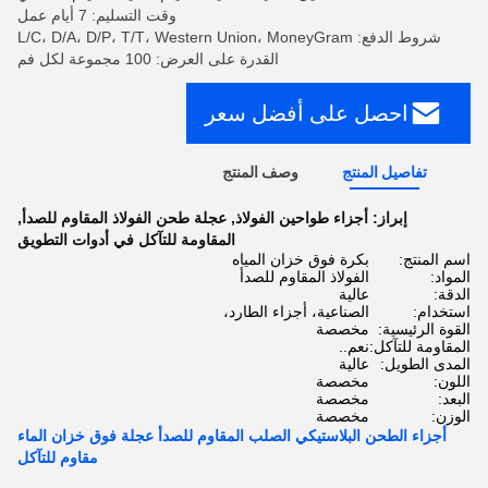
وقت التسليم: 7 أيام عمل
شروط الدفع: L/C، D/A، D/P، T/T، Western Union، MoneyGram
القدرة على العرض: 100 مجموعة لكل فم
احصل على أفضل سعر
تفاصيل المنتج
وصف المنتج
إبراز:
أجزاء طواحين الفولاذ
,
عجلة طحن الفولاذ المقاوم للصدأ
,
المقاومة للتآكل في أدوات التطويق
اسم المنتج:
بكرة فوق خزان المياه
المواد:
الفولاذ المقاوم للصدأ
الدقة:
عالية
استخدام:
الصناعية، أجزاء الطارد،
القوة الرئيسية:
مخصصة
المقاومة للتآكل:
نعم..
المدى الطويل:
عالية
اللون:
مخصصة
البعد:
مخصصة
الوزن:
مخصصة
أجزاء الطحن البلاستيكي الصلب المقاوم للصدأ عجلة فوق خزان الماء
مقاوم للتآكل