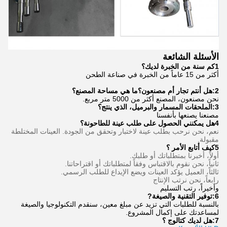
الأسئلة الشائعة
1كم سنة من الخبرة لديك؟
أكثر من 15 عاماً من الخبرة في صناعة الطحن
2:هل أنتم تجار أم مصنعون؟ما هي مساحة المصنع؟
نحن مصنعون، المصنع أكثر من 5000 متر مربع.
3:
الملحقات المسمار والبرميل، الذي ينتج؟
مصنعنا يصنعها بأنفسنا
4هل يمكنني الحصول على طلب عينة للطاحونة؟
نعم، نحن نرحب بطلب عينة لاختبار وتحقق من الجودة. العينات المختلطة
مقبولة.
5كيف أتابع الأمر ؟
أولاً، أخبرنا بمتطلباتك أو طلبك.
ثانياً، نحن نقوم بالاقتباس وفقاً لمتطلباتك أو اقتراحاتنا.
ثالثاً، العميل يؤكد العينات ويضع الإيداع للطلب الرسمي.
رابعاً، نحن نرتب الإنتاج
وأخيراً، رتب التسليم
6:
توفير التقنية والصيغة
?
بالنسبة للطلبات التي تزيد عن مبلغ معين، سنقدم التكنولوجيا والصيغة
لمساعدتك على إكمال المشروع.
7:
هل لديك كتالوج ؟