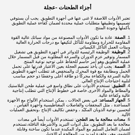
أجزاء الطحنات -
عجلة
تعتبر الأدوات اللاصقة لا غنى عنها في أجهزة التطويق. يجب أن يستوفي
تصميمها وتطبيقها متطلبات عملية محددة لضمان كفاءة عملية التطويق
بأكملها وجودة المنتج.
الصفة
: عادة ما تكون الأدوات المصنوعة من مواد سبائك عالية القوة
المقاومة للحرارة ومقاومة للتآكل لتكيفها مع درجات الحرارة العالية
وبيئات العمل التآكل الكيميائي.
الوظيفة
: الوظيفة الرئيسية للدوائر في أجهزة التطويق هي تشغيل
المسمار وتوفير عزم الدوران والسرعة المطلوبة من قبل المسمار خلال
عملية التطويق.وهو أمر حاسم للحفاظ على توحيد نوعية المنتج.
السمة
: يجب أن يأخذ تصميم العجلة بعين الاعتبار قدرتها على تحمل
الحمل ومطابقة مع قوة المحرك والمنخفض.قد تتطلب أجهزة التطويق
عالية السرعة والكفاءة محركًا ذو طاقة أعلى وخفضًا ذو حجم مناسب
لتلبية احتياجات الإنتاج العالي.
التطبيق
: تستخدم الأدوات على نطاق واسع في عملية طحن البلاستيك
والمطاط والمواد الأخرى.خاصة في خطوط الإنتاج التي تتطلب إنتاجية
عالية وكفاءة عالية.
الجهاز المساعد
: في بعض الحالات ، يمكن استخدام الألواح مع الأجهزة
المساعدة ، مثل المجففات والفاصلات المغناطيسية وأجهزة القياس ،
لتحسين نوعية الذوبان المكبّد ، وخفض تكاليف الإنتاج ،وتحقيق العمليات
الآلية.
معدات معالجة ما بعد الطحن
: تستخدم الأدوات أيضاً في معدات
معالجة ما بعد التطويق، مثل أدوات التبريد والأشرطة الناقلة،تستخدم
لضمان التعامل السليم مع المواد المكبدة عندما تكون ساخنة وقابلة
للتشوه، وهي جاهزة لمزيد من المعالجة أو الاختبار.