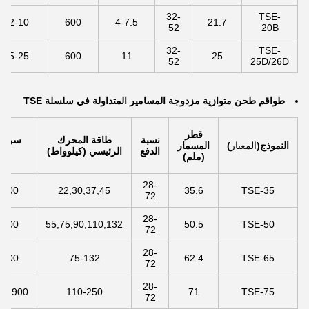
32-
TSE-
2-10
600
4-7.5
21.7
52
20B
32-
TSE-
5-25
600
11
25
52
25D/26D
طواقم طحن متوازية مزدوجة المسامير المتداولة في سلسلة TSE
قطر
نسبة
طاقة المحرك
سرعة 
النموذج
(
المعيار
)
المسمار
الدفع
الرئيسي (كيلوواط)
(rpm)
(ملم)
28-
,800
22,30,37,45
35.6
TSE-35
72
28-
,800
55,75,90,110,132
50.5
TSE-50
72
28-
,800
75-132
62.4
TSE-65
72
28-
00,900
110-250
71
TSE-75
72