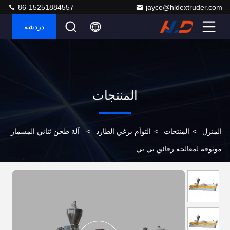
86-15251884557
jayce@hldextruder.com
دردشة
المنتجات
المنزل
>
المنتجات
>
التوأم برغي الطارد
>
آلة طحن ثنائي المسمار
موثوقة لمعالجة رقائق بي تي