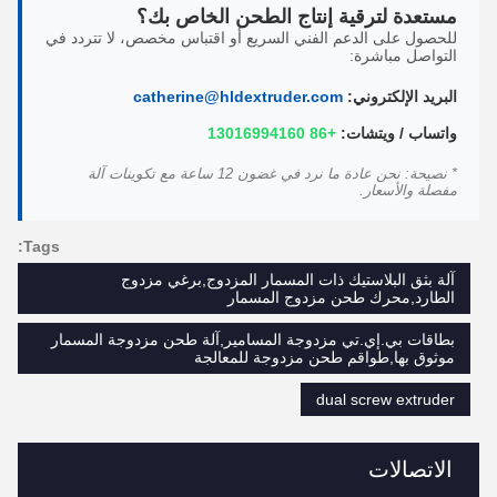
مستعدة لترقية إنتاج الطحن الخاص بك؟
للحصول على الدعم الفني السريع أو اقتباس مخصص، لا تتردد في
التواصل مباشرة:
البريد الإلكتروني:
catherine@hldextruder.com
واتساب / ويتشات:
+86 13016994160
* نصيحة: نحن عادة ما نرد في غضون 12 ساعة مع تكوينات آلة
مفصلة والأسعار.
Tags:
آلة بثق البلاستيك ذات المسمار المزدوج,برغي مزدوج
الطارد,محرك طحن مزدوج المسمار
بطاقات بي.إي.تي مزدوجة المسامير,آلة طحن مزدوجة المسمار
موثوق بها,طواقم طحن مزدوجة للمعالجة
dual screw extruder
الاتصالات