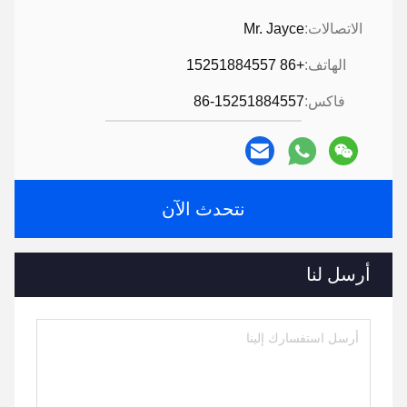
الاتصالات:
Mr. Jayce
الهاتف:
+86 15251884557
فاكس:
86-15251884557
نتحدث الآن
أرسل لنا