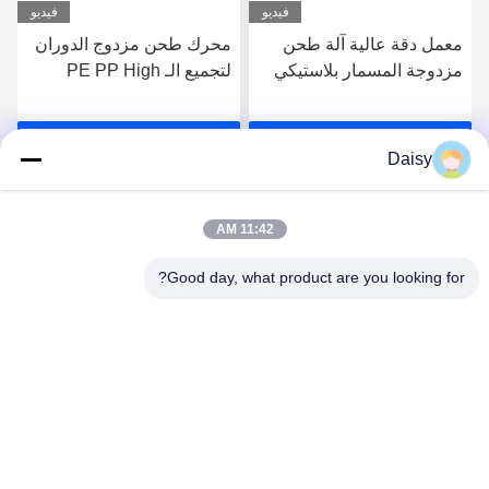
فيديو
فيديو
معمل دقة عالية آلة طحن
محرك طحن مزدوج الدوران
مزدوجة المسمار بلاستيكي
لتجميع الـ PE PP High
PE Pp حبة حبة خط
Filler Masterbatches
احصل على أفضل سعر
احصل على أفضل سعر
Daisy
11:42 AM
Good day, what product are you looking for?
Nanjing Henglande Machinery Technology Co.,
Ltd.
jayce@hldextruder.com
86-15251884557
لا.11شارع تشينغو، مدينة هوشو، مقاطعة جيانجينغ، نانجينغ،