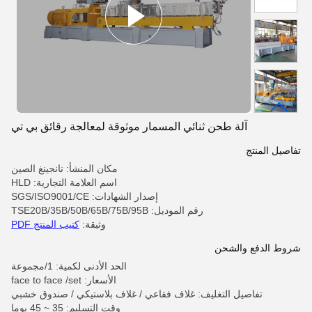
آلة طحن ثنائي المسمار موثوقة لمعالجة رقائق بي تي
تفاصيل المنتج
مكان المنشأ: نانجينغ الصين
اسم العلامة التجارية: HLD
إصدار الشهادات: SGS/ISO9001/CE
رقم الموديل: TSE20B/35B/50B/65B/75B/95B
وثيقة:
كتيب المنتج PDF
شروط الدفع والشحن
الحد الأدنى لكمية: 1/مجموعة
الأسعار: face to face /set
تفاصيل التغليف: غلاف فقاعي / غلاف بلاستيكي / صندوق خشبي
وقت التسليم: 35 ~ 45 يوما