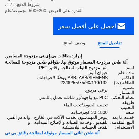
شروط الدفع: T/T ،
القدرة على العرض: 200~500 مجموعة/عام
احصل على أفضل سعر
تفاصيل المنتج
وصف المنتج
إبراز:
بطاقات بي.إي.تي مزدوجة المسامير
,
آلة طحن مزدوجة المسمار موثوق بها
,
طواقم طحن مزدوجة للمعالجة
اسم:
بثق مزدوج اللولب لمعالجة رقائق PET
مادة خام:
حيوان أليف
العاكس:
ABB، ABB/SIEMENS ووفقًا لاحتياجاتك
الطاقة (ث):
22/30/55/75/90/110/132
تصميم
برغي مزدوج
المسمار:
نظام التحكم:
PLC مع واجهة/زر شاشة تعمل باللمس
طريقة
تحبيب الخيوط/تحت الماء
التحبيب:
سعة:
30-1500 كجم/ساعة
خدمة ما بعد
يتوفر المهندسون لخدمة الآلات في الخارج ، والدعم الفني
البيع المقدمة:
للفيديو ، وخدمة الصيانة والإصلاح الميدانية ، و
الاستخدام:
لقذف الحبيبات البلاستيكية
آلة طحن ثنائي المسمار موثوقة لمعالجة رقائق بي تي