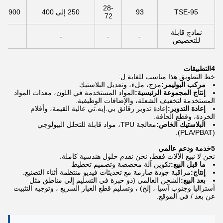
28-
TSE-95
93
250 إلى 400
00,900
72
نماذج قابلة
-
-
-
للتخصيص
4التطبيقات
خط التطويق هذا مناسب للغاية ل:
مركب البوليمر:
مزج، ملء، وتعديل البلاستيك
إنتاج المجموعة الرئيسية:
المواد المستخدمة في اللون، معدات المواد
المستخدمة لتخفيف الشعلة، والإضافات الوظيفية.
إعادة التدوير:
إعادة تدوير رقائق بي.إيه.تي عالية القيمة، وأفلام
الخردة، وقطع الحافة.
البلاستيك الخاص:
معالجة TPU، مواد قابلة للتحلل البيولوجي
(PLA/PBAT).
5خدمة ودعم عالمي
نحن لا نبيع الآلات فقط، نحن نقدم حلول هندسية كاملة.
ما قبل البيع:
تكوين آلة مخصصة وتصميم تخطيط
إنتاج:
مراقبة جودة صارمة مع تحديثات فيديو منتظمة أثناء التصنيع.
بعد البيع:
الشحن العالمي (ذو خبرة في التسليم إلى مناطق مثل
أستراليا وجنوب آسيا ، إلخ) ، وتسليم قطع الغيار السريع ، وتوجيه التثبيت
عن بعد / في الموقع.