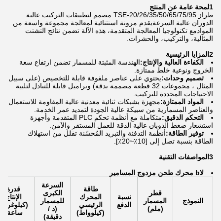
1لمحة عامة عن المنتج
طراز TSE-20/26/35/50/65/75/95 مصمم لتطبيقات التركيب عالية
الدوران عالية السرعةيقدم مرونة استثنائية لمعالجة مجموعة واسعة من
الموادمع تكنولوجيا المعالجة المتقدمة، هذه الآلة تضمن نتائج التشتت
المثالية، والتركيب، والحشرات.
2المزايا الرئيسية
الكفاءة العالية والإنتاج:
الهندسة المثبتة للمسمار تضمن ارتفاع سعة
الخروج ونوعية خلط ممتازة.
تصميم وحدات:
يحتوي على عناصر ملفوفة قابلة للتخصيص (على سبيل
المثال ، مجموعات 32 قطعة مصممة بدقة) وبراميل قابلة للتبادل لتلبية
الاحتياجات المحددة للتركيب.
المواد الممتازة:
مجهزة بشبكات ثنائية معدنية عالية المقاومة للاستعمال
والعناصر المسمارية من سبيكة عالية الجودة لتمديد عمر الخدمة.
التحكم الدقيق:
متكاملة مع أنظمة تحكم PLC المتقدمة وأجهزة
استشعار ضغط الذوبان عالية الدقة للعمل المستقر والآمن.
توفير الطاقة:
أنظمة التدفئة والتبريد المُحسّنة تقلل من استهلاك
الطاقة بنسبة تصل إلى [10٪~20٪].
3المواصفات التقنية
لا
b محرك طحن مزدوج المسامير
السرعة
طاقة
قدرة
قطر
الكبرى
نسبة
المحرك
الإنتاج
النموذج
المسمار
للمسمار
الدفع
الرئيسي
(كيلوغرام/
(ملم)
(د /
(كيلوواط)
ساعة)
دقيقة)