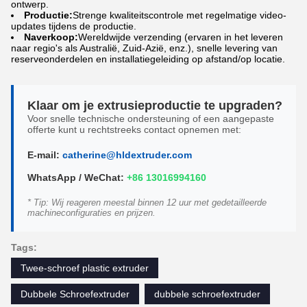
ontwerp.
Productie:
Strenge kwaliteitscontrole met regelmatige video-
updates tijdens de productie.
Naverkoop:
Wereldwijde verzending (ervaren in het leveren
naar regio's als Australië, Zuid-Azië, enz.), snelle levering van
reserveonderdelen en installatiegeleiding op afstand/op locatie.
Klaar om je extrusieproductie te upgraden?
Voor snelle technische ondersteuning of een aangepaste
offerte kunt u rechtstreeks contact opnemen met:
E-mail:
catherine@hldextruder.com
WhatsApp / WeChat:
+86 13016994160
* Tip: Wij reageren meestal binnen 12 uur met gedetailleerde
machineconfiguraties en prijzen.
Tags:
Twee-schroef plastic extruder
Dubbele Schroefextruder
dubbele schroefextruder