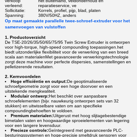
verkoop
het buitenland, veldonderhoud en
verleend:
reparatieservice, ve
Sollicitatie:
Korrels, profiel, pijp, blad, platen
Spanning:
380V/50HZ, anders
Op maat gemaakte parallelle twee-schroef-extruder voor het
samenvoegen van vulstoffen
1. Productoverzicht
De TSE-20/26/35/50/65/75/95 Twin Screw Extruder is ontworpen
voor high-torque, high-speed compounding toepassingen.het
biedt uitzonderlijke flexibiliteit voor de verwerking van een breed
scala aan materialenMet geavanceerde verwerkingstechnologie
zorgt deze machine voor perfecte dispersies, samenstellingen en
pelletizerende resultaten.
2. Kernvoordelen
Hoge efficiëntie en output:
De geoptimaliseerde
schroefgeometrie zorgt voor een hoge doorvoer en een
uitstekende mengkwaliteit.
Modulair ontwerp:
Het beschikt over aanpasbare
schroefelementen (bijv. nauwkeurig ontworpen sets van 32
stukken) en uitwisselbare vaten om aan specifieke
compoundingbehoeften te voldoen.
Premium materialen:
Uitgerust met hoog slijtagebestendige
bimetalen vaten en hoogwaardige sproeielementen van legering
voor een langere levensduur.
Precieze controle:
Geïntegreerd met geavanceerde PLC-
besturingssystemen en hoge-precisie smeltdruk sensoren voor