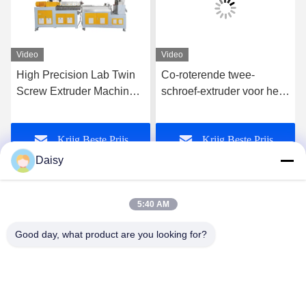
Video
Video
High Precision Lab Twin
Co-roterende twee-
Screw Extruder Machine
schroef-extruder voor het
Plastic Pe Pp Pellet
combineren van PE-PP-
Granulatie Lijn
meesterbatches met een
Krijg Beste Prijs
Krijg Beste Prijs
hoge vulstof
Daisy
5:40 AM
Good day, what product are you looking for?
Nanjing Henglande Machinery Technology Co.,
Ltd.
jayce@hldextruder.com