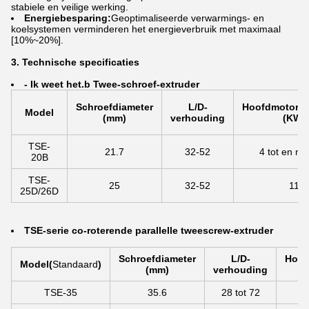
stabiele en veilige werking.
Energiebesparing:
Geoptimaliseerde verwarmings- en
koelsystemen verminderen het energieverbruik met maximaal
[10%~20%].
3. Technische specificaties
- Ik weet het.
b Twee-schroef-extruder
Schroefdiameter
L/D-
Hoofdmotorv
Model
(mm)
verhouding
(KW)
TSE-
21.7
32-52
4 tot en me
20B
TSE-
25
32-52
11
25D/26D
TSE-serie co-roterende parallelle tweescrew-extruder
Schroefdiameter
L/D-
Hoof
Model
(
Standaard
)
(mm)
verhouding
TSE-35
35.6
28 tot 72