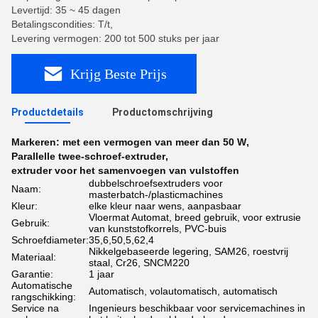
Levertijd: 35 ~ 45 dagen
Betalingscondities: T/t,
Levering vermogen: 200 tot 500 stuks per jaar
Krijg Beste Prijs
Productdetails
Productomschrijving
Markeren:
met een vermogen van meer dan 50 W
,
Parallelle twee-schroef-extruder
,
extruder voor het samenvoegen van vulstoffen
dubbelschroefsextruders voor
Naam:
masterbatch-/plasticmachines
Kleur:
elke kleur naar wens, aanpasbaar
Vloermat Automat, breed gebruik, voor extrusie
Gebruik:
van kunststofkorrels, PVC-buis
Schroefdiameter:
35,6,50,5,62,4
Nikkelgebaseerde legering, SAM26, roestvrij
Materiaal:
staal, Cr26, SNCM220
Garantie:
1 jaar
Automatische
Automatisch, volautomatisch, automatisch
rangschikking:
Service na
Ingenieurs beschikbaar voor servicemachines in