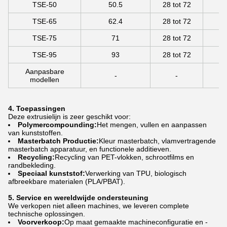
TSE-50
50.5
28 tot 72
55
TSE-65
62.4
28 tot 72
75
TSE-75
71
28 tot 72
TSE-95
93
28 tot 72
Aanpasbare
-
-
modellen
4. Toepassingen
Deze extrusielijn is zeer geschikt voor:
Polymercompounding:
Het mengen, vullen en aanpassen
van kunststoffen.
Masterbatch Productie:
Kleur masterbatch, vlamvertragende
masterbatch apparatuur, en functionele additieven.
Recycling:
Recycling van PET-vlokken, schrootfilms en
randbekleding.
Speciaal kunststof:
Verwerking van TPU, biologisch
afbreekbare materialen (PLA/PBAT).
5. Service en wereldwijde ondersteuning
We verkopen niet alleen machines, we leveren complete
technische oplossingen.
Voorverkoop:
Op maat gemaakte machineconfiguratie en -