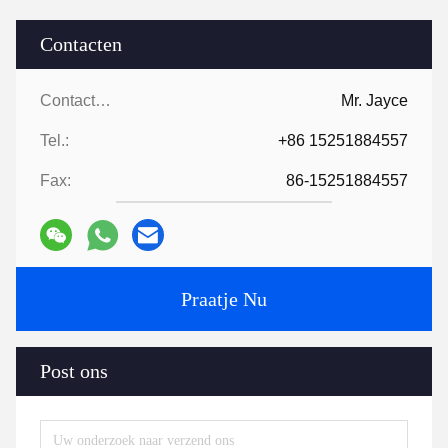
Contacten
Contacten:
Mr. Jayce
Tel.:
+86 15251884557
Fax:
86-15251884557
Praatje Nu
Post ons