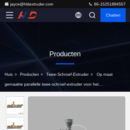
jayce@hldextruder.com
86-15251884557
Chatten
Producten
Huis
>
Producten
>
Twee-Schroef-Extruder
>
Op maat
gemaakte parallelle twee-schroef-extruder voor het
samenvoegen van vulstoffen