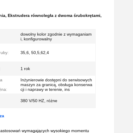
nia
,
Ekstrudera równoległa z dwoma śrubokrętami
,
dowolny kolor zgodnie z wymaganiam
i, konfigurowalny
ruby:
35,6, 50,5,62,4
:
1 rok
na
Inżynierowie dostępni do serwisowych
maszyn za granicą, obsługa konserwa
żna:
cji i naprawy w terenie, ins
380 V/50 HZ, różne
za
o zastosowań wymagających wysokiego momentu