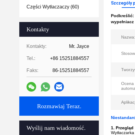
Szczegóły 
Części Wytłaczaczy
(60)
Podkreślić
wypełniacz
Kontakty
Nazwa
Kontakty:
Mr. Jayce
Stosow
Tel.:
+86 15251884557
Tworzy
Faks:
86-15251884557
Ocena
automa
Aplikac
Rozmawiaj Teraz.
Niestandar
Wyślij nam wiadomość.
1. Przegląd
Wytłaczarka