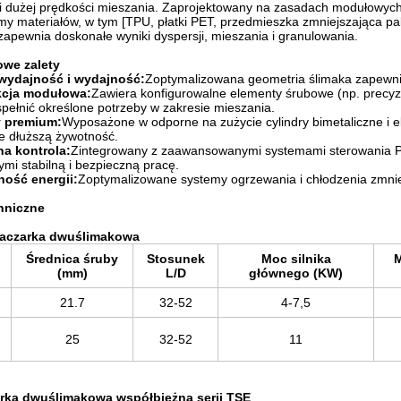
i dużej prędkości mieszania. Zaprojektowany na zasadach modułowych,
my materiałów, w tym [TPU, płatki PET, przedmieszka zmniejszająca pa
apewnia doskonałe wyniki dyspersji, mieszania i granulowania.
owe zalety
wydajność i wydajność:
Zoptymalizowana geometria ślimaka zapewni
kcja modułowa:
Zawiera konfigurowalne elementy śrubowe (np. precyz
spełnić określone potrzeby w zakresie mieszania.
y premium:
Wyposażone w odporne na zużycie cylindry bimetaliczne i e
e dłuższą żywotność.
na kontrola:
Zintegrowany z zaawansowanymi systemami sterowania PLC
mi stabilną i bezpieczną pracę.
ość energii:
Zoptymalizowane systemy ogrzewania i chłodzenia zmniej
hniczne
łaczarka dwuślimakowa
Średnica śruby
Stosunek
Moc silnika
M
(mm)
L/D
głównego (KW)
21.7
32-52
4-7,5
25
32-52
11
rka dwuślimakowa współbieżna serii TSE