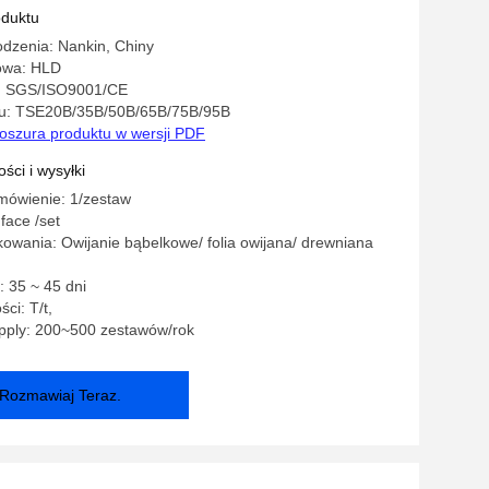
oduktu
dzenia: Nankin, Chiny
owa: HLD
: SGS/ISO9001/CE
u: TSE20B/35B/50B/65B/75B/95B
oszura produktu w wersji PDF
ści i wysyłki
mówienie: 1/zestaw
face /set
owania: Owijanie bąbelkowe/ folia owijana/ drewniana
 35 ~ 45 dni
ci: T/t,
pply: 200~500 zestawów/rok
Rozmawiaj Teraz.