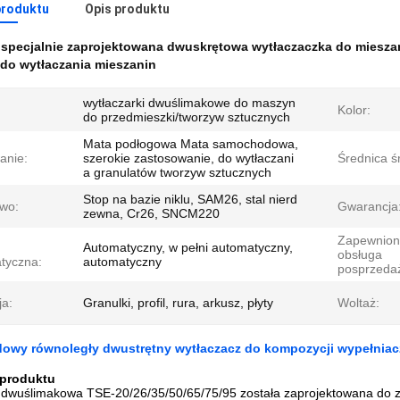
produktu
Opis produktu
:
specjalnie zaprojektowana dwuskrętowa wytłaczaczka do miesza
 do wytłaczania mieszanin
wytłaczarki dwuślimakowe do maszyn
:
Kolor:
do przedmieszki/tworzyw sztucznych
Mata podłogowa Mata samochodowa,
anie:
szerokie zastosowanie, do wytłaczani
Średnica ś
a granulatów tworzyw sztucznych
Stop na bazie niklu, SAM26, stal nierd
wo:
Gwarancja
zewna, Cr26, SNCM220
Zapewnio
Automatyczny, w pełni automatyczny,
obsługa
tyczna:
automatyczny
posprzeda
ja:
Granulki, profil, rura, arkusz, płyty
Woltaż:
dowy równoległy dwustrętny wytłaczacz do kompozycji wypełniac
 produktu
 dwuślimakowa TSE-20/26/35/50/65/75/95 została zaprojektowana d