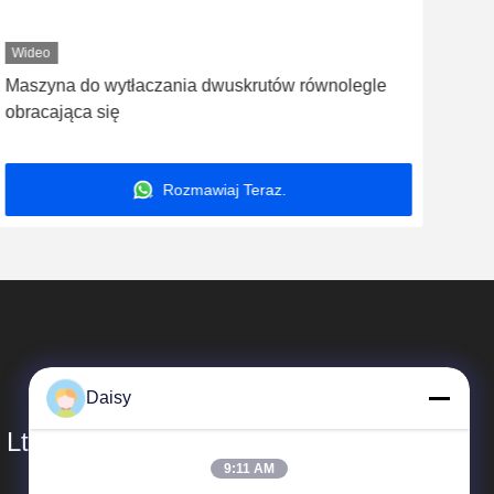
Wideo
Wid
Maszyna do wytłaczania dwuskrutów równolegle
Mas
obracająca się
150
Rozmawiaj Teraz.
Daisy
 Ltd.
9:11 AM