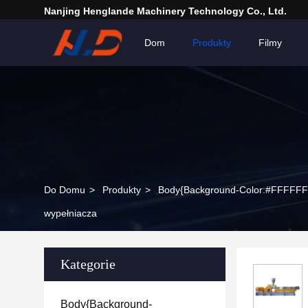
Nanjing Henglande Machinery Technology Co., Ltd.
Dom
Produkty
Filmy
Do Domu
>
Produkty
>
wypełniacza
Kategorie
Body{background-