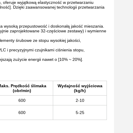
 oferuje wyjątkową elastyczność w przetwarzaniu
lność]. Dzięki zaawansowanej technologii przetwarzania
a wysoką przepustowość i doskonałą jakość mieszania.
yjnie zaprojektowane 32-częściowe zestawy) i wymienne
lementy śrubowe ze stopu wysokiej jakości,
 i precyzyjnymi czujnikami ciśnienia stopu,
szają zużycie energii nawet o [10% ~ 20%].
aks. Prędkość ślimaka
Wydajność wyjściowa
(obr/min)
(kg/h)
600
2-10
600
5-25