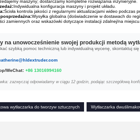
rzedajemy maszyny; dostarczamy kompletne rozwiązania inżynieryjne.
zedaż:
Indywidualna konfiguracja maszyny i projekt układu.
a:
Ścisła kontrola jakości z regularnymi aktualizacjami wideo podczas pr
 posprzedażna:
Wysyłka globalna (doświadczenie w dostawach do region
ci zamiennych oraz wskazówki dotyczące instalacji zdalnej/na miejscu
 na unowocześnienie swojej produkcji metodą wytł
kać szybką pomoc techniczną lub indywidualną wycenę, skontaktuj się
catherine@hldextruder.com
pp/WeChat:
+86 13016994160
wka: zazwyczaj odpowiadamy w ciągu 12 godzin, podając szczegółową konfi
owa wytłaczarka do tworzyw sztucznych
Wytłaczarka dwuślimak