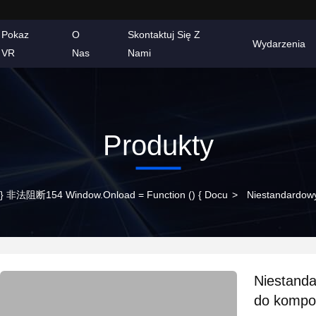
Pokaz
O
Skontaktuj Się Z
Wydarzenia
VR
Nas
Nami
Produkty
Body{background-Color:#FFFFFF} 非法阻断154 Window.onload = Function () { Docu
>
Niestandardowy
Niestanda
do kompoz