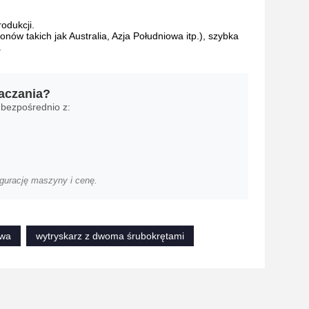
odukcji.
ów takich jak Australia, Azja Południowa itp.), szybka
.
aczania?
 bezpośrednio z:
gurację maszyny i cenę.
owa
wytryskarz z dwoma śrubokrętami