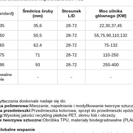
Średnica śruby
Stosunek
Moc silnika
andard
)
(mm)
L/D
głównego (KW)
35
35,6
28-72
22,30,37,45
50
50,5
28-72
55,75,90,110,132
65
62,4
28-72
75-132
75
71
28-72
110-250
95
93
28-72
250-400
owalne
-
-
-
le
wytłaczania doskonale nadaje się do:
a polimerowa:
Mieszanie, napełnianie i modyfikowanie tworzyw sztuc
a przedmieszki:
Przedmieszka kolorowa, sprzęt do przedmieszki opóźni
g:
Wysokiej jakości recykling płatków PET, złomu folii i obrzeży.
e tworzywa sztuczne:
Obróbka TPU, materiały biodegradowalne (PLA
 globalne wsparcie