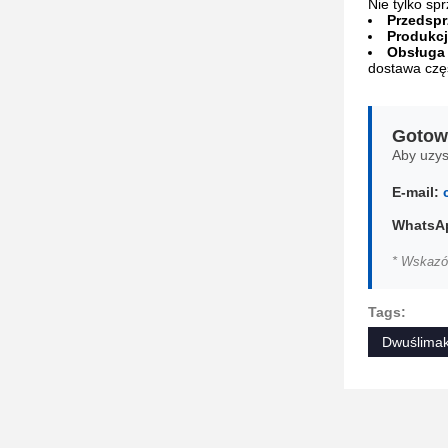
Nie tylko sp
Przedspr
Produkcj
Obsługa
dostawa częś
Gotowy
Aby uzys
E-mail:
WhatsA
* Wskazó
Tags:
Dwuślimak