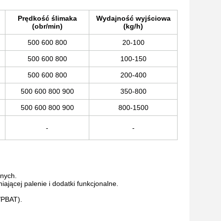
Prędkość ślimaka
Wydajność wyjściowa
(obr/min)
(kg/h)
500 600 800
20-100
500 600 800
100-150
500 600 800
200-400
500 600 800 900
350-800
500 600 800 900
800-1500
-
-
znych.
ającej palenie i dodatki funkcjonalne.
/PBAT).