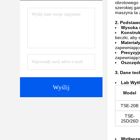
obrotowego 
szerokiej ga
maszyna ta z
2. Podstaw
Wysoka 
Konstru
beczki, aby 
Materiał
zapewniając
Precyzyj
zapewniający
Oszczędn
3. Dane tec
La
b Wyt
Wyślij
Model
TSE-20B
TSE-
25D/26D
Wytłacza