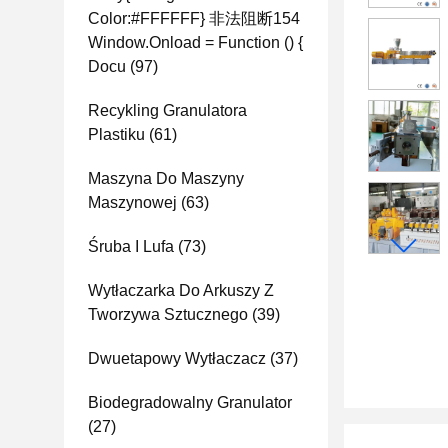
Color:#FFFFFF} 非法阻断154
Window.onload = Function () {
Docu
(97)
Recykling Granulatora
Plastiku
(61)
Maszyna Do Maszyny
Maszynowej
(63)
Śruba I Lufa
(73)
Wytłaczarka Do Arkuszy Z
Tworzywa Sztucznego
(39)
Dwuetapowy Wytłaczacz
(37)
Biodegradowalny Granulator
(27)