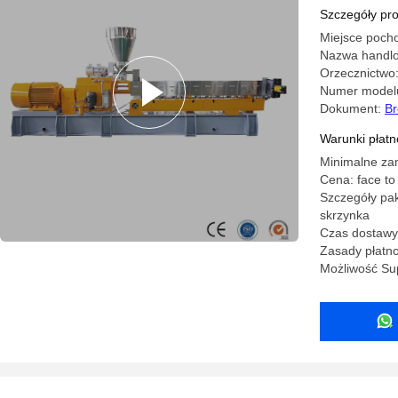
Szczegóły pr
Miejsce pocho
Nazwa handl
Orzecznictwo
Numer model
Dokument:
Br
Warunki płatno
Minimalne za
Cena: face to 
Szczegóły pak
skrzynka
Czas dostawy:
Zasady płatnoś
Możliwość Su