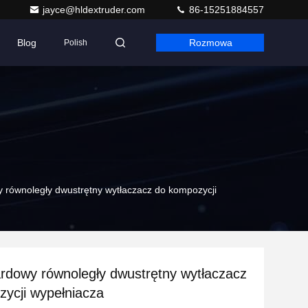
jayce@hldextruder.com
86-15251884557
Blog
Rozmowa
Polish
 równoległy dwustrętny wytłaczacz do kompozycji
rdowy równoległy dwustrętny wytłaczacz
ycji wypełniacza