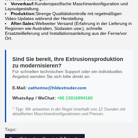
Vorverkauf:
Kundenspezifische Maschinenkonfiguration und
Layoutgestaltung.
Produktion:
Strenge Qualitätskontrolle mit regelmäßigen
Video-Updates während der Herstellung.
After-Sales:
Weltweiter Versand (Erfahrung in der Lieferung in
Regionen wie Australien, Südasien usw.), schnelle
Ersatzteillieferung und Installationsanleitung aus der Ferne/vor
Ort.
Sind Sie bereit, Ihre Extrusionsproduktion
zu modernisieren?
Für schnellen technischen Support oder ein individuelles
Angebot wenden Sie sich bitte direkt an:
E-Mail:
catherine@hldextruder.com
WhatsApp / WeChat:
+86 13016994160
* Tipp: Wir antworten in der Regel innerhalb von 12 Stunden mit
detaillierten Maschinenkonfigurationen und Preisen.
Tags: