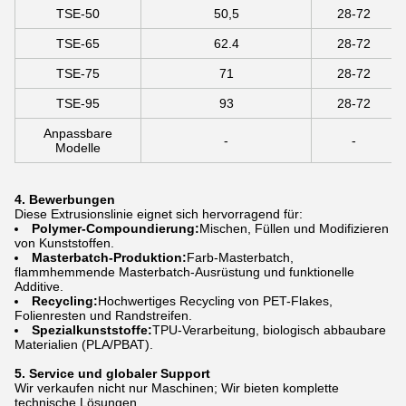
TSE-50
50,5
28-72
TSE-65
62.4
28-72
TSE-75
71
28-72
TSE-95
93
28-72
Anpassbare
-
-
Modelle
4. Bewerbungen
Diese Extrusionslinie eignet sich hervorragend für:
Polymer-Compoundierung:
Mischen, Füllen und Modifizieren
von Kunststoffen.
Masterbatch-Produktion:
Farb-Masterbatch,
flammhemmende Masterbatch-Ausrüstung und funktionelle
Additive.
Recycling:
Hochwertiges Recycling von PET-Flakes,
Folienresten und Randstreifen.
Spezialkunststoffe:
TPU-Verarbeitung, biologisch abbaubare
Materialien (PLA/PBAT).
5. Service und globaler Support
Wir verkaufen nicht nur Maschinen; Wir bieten komplette
technische Lösungen.