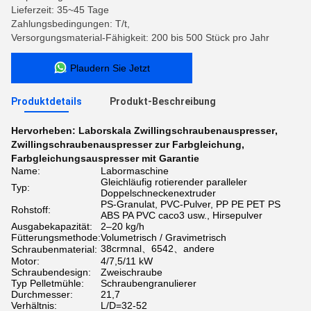
Lieferzeit: 35~45 Tage
Zahlungsbedingungen: T/t,
Versorgungsmaterial-Fähigkeit: 200 bis 500 Stück pro Jahr
Plaudern Sie Jetzt
Produktdetails
Produkt-Beschreibung
Hervorheben:
Laborskala Zwillingschraubenauspresser
,
Zwillingschraubenauspresser zur Farbgleichung
,
Farbgleichungsauspresser mit Garantie
Name:
Labormaschine
Gleichläufig rotierender paralleler
Typ:
Doppelschneckenextruder
PS-Granulat, PVC-Pulver, PP PE PET PS
Rohstoff:
ABS PA PVC caco3 usw., Hirsepulver
Ausgabekapazität:
2–20 kg/h
Fütterungsmethode:
Volumetrisch / Gravimetrisch
38crmnal、6542、andere
Schraubenmaterial:
Motor:
4/7,5/11 kW
Schraubendesign:
Zweischraube
Typ Pelletmühle:
Schraubengranulierer
Durchmesser:
21,7
Verhältnis:
L/D=32-52