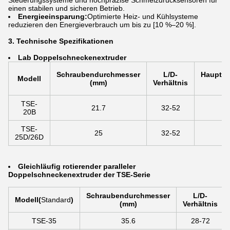
Steuerungssysteme und hochpräzise Schmelzdrucksensoren für
einen stabilen und sicheren Betrieb.
Energieeinsparung:
Optimierte Heiz- und Kühlsysteme
reduzieren den Energieverbrauch um bis zu [10 %–20 %].
3. Technische Spezifikationen
La
b Doppelschneckenextruder
Schraubendurchmesser
L/D-
Hauptmo
Modell
(mm)
Verhältnis
TSE-
21.7
32-52
20B
TSE-
25
32-52
25D/26D
Gleichläufig rotierender paralleler
Doppelschneckenextruder der TSE-Serie
Schraubendurchmesser
L/D-
Modell
(
Standard
)
(mm)
Verhältnis
TSE-35
35.6
28-72