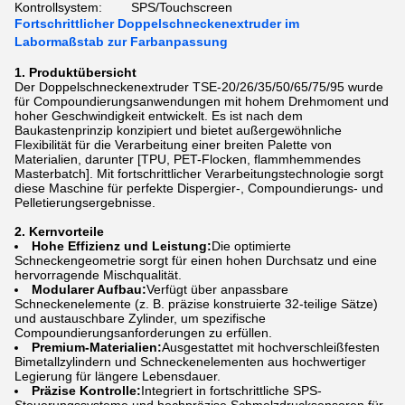
Kontrollsystem:
SPS/Touchscreen
Fortschrittlicher Doppelschneckenextruder im
Labormaßstab zur Farbanpassung
1. Produktübersicht
Der Doppelschneckenextruder TSE-20/26/35/50/65/75/95 wurde
für Compoundierungsanwendungen mit hohem Drehmoment und
hoher Geschwindigkeit entwickelt. Es ist nach dem
Baukastenprinzip konzipiert und bietet außergewöhnliche
Flexibilität für die Verarbeitung einer breiten Palette von
Materialien, darunter [TPU, PET-Flocken, flammhemmendes
Masterbatch]. Mit fortschrittlicher Verarbeitungstechnologie sorgt
diese Maschine für perfekte Dispergier-, Compoundierungs- und
Pelletierungsergebnisse.
2. Kernvorteile
Hohe Effizienz und Leistung:
Die optimierte
Schneckengeometrie sorgt für einen hohen Durchsatz und eine
hervorragende Mischqualität.
Modularer Aufbau:
Verfügt über anpassbare
Schneckenelemente (z. B. präzise konstruierte 32-teilige Sätze)
und austauschbare Zylinder, um spezifische
Compoundierungsanforderungen zu erfüllen.
Premium-Materialien:
Ausgestattet mit hochverschleißfesten
Bimetallzylindern und Schneckenelementen aus hochwertiger
Legierung für längere Lebensdauer.
Präzise Kontrolle:
Integriert in fortschrittliche SPS-