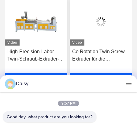
Video
Video
High-Precision-Labor-
Co Rotation Twin Screw
Twin-Schraub-Extruder-
Extruder für die
Maschine Plastik Pe Pp
Vermischung von PE PP
ne
Pellet Granulationslinie
High Filler Masterbatches
Plaudern Sie Jetzt
Plaudern Sie Jetzt
Daisy
9:57 PM
Good day, what product are you looking for?
Nanjing Henglande Machinery Technology Co.,
Ltd.