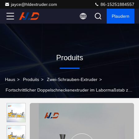
jayce@hldextruder.com
86-15251884557
Plaudern
Produits
Haus
>
Produits
>
Zwei-Schrauben-Extruder
>
Fortschrittlicher Doppelschneckenextruder im Labormaßstab zur
Farbanpassung