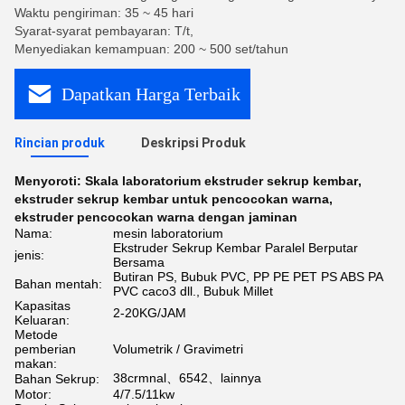
Waktu pengiriman: 35 ~ 45 hari
Syarat-syarat pembayaran: T/t,
Menyediakan kemampuan: 200 ~ 500 set/tahun
Dapatkan Harga Terbaik
Rincian produk
Deskripsi Produk
Menyoroti:
Skala laboratorium ekstruder sekrup kembar
,
ekstruder sekrup kembar untuk pencocokan warna
,
ekstruder pencocokan warna dengan jaminan
Nama:
mesin laboratorium
Ekstruder Sekrup Kembar Paralel Berputar
jenis:
Bersama
Butiran PS, Bubuk PVC, PP PE PET PS ABS PA
Bahan mentah:
PVC caco3 dll., Bubuk Millet
Kapasitas
2-20KG/JAM
Keluaran:
Metode
pemberian
Volumetrik / Gravimetri
makan:
38crmnal、6542、lainnya
Bahan Sekrup:
Motor:
4/7.5/11kw