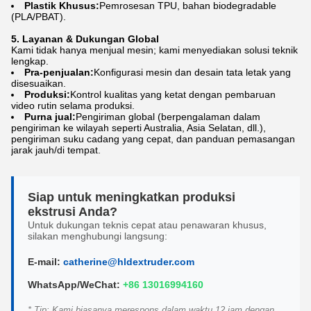
Plastik Khusus:
Pemrosesan TPU, bahan biodegradable
(PLA/PBAT).
5. Layanan & Dukungan Global
Kami tidak hanya menjual mesin; kami menyediakan solusi teknik
lengkap.
Pra-penjualan:
Konfigurasi mesin dan desain tata letak yang
disesuaikan.
Produksi:
Kontrol kualitas yang ketat dengan pembaruan
video rutin selama produksi.
Purna jual:
Pengiriman global (berpengalaman dalam
pengiriman ke wilayah seperti Australia, Asia Selatan, dll.),
pengiriman suku cadang yang cepat, dan panduan pemasangan
jarak jauh/di tempat.
Siap untuk meningkatkan produksi
ekstrusi Anda?
Untuk dukungan teknis cepat atau penawaran khusus,
silakan menghubungi langsung:
E-mail:
catherine@hldextruder.com
WhatsApp/WeChat:
+86 13016994160
* Tip: Kami biasanya merespons dalam waktu 12 jam dengan