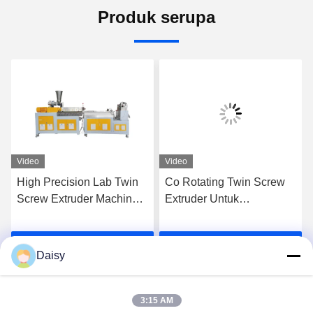
Produk serupa
Video
Video
High Precision Lab Twin
Co Rotating Twin Screw
Screw Extruder Machine
Extruder Untuk
Plastik Pe Pp Pellet
Mengkomposisi
Granulation Line
Masterbatches PE PP
k
Dapatkan Harga Terbaik
Dapatkan Harga Terbaik
High Filler
Daisy
3:15 AM