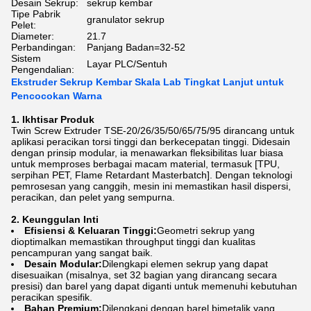
Desain Sekrup:
sekrup kembar
Tipe Pabrik
granulator sekrup
Pelet:
Diameter:
21.7
Perbandingan:
Panjang Badan=32-52
Sistem
Layar PLC/Sentuh
Pengendalian:
Ekstruder Sekrup Kembar Skala Lab Tingkat Lanjut untuk
Pencocokan Warna
1. Ikhtisar Produk
Twin Screw Extruder TSE-20/26/35/50/65/75/95 dirancang untuk
aplikasi peracikan torsi tinggi dan berkecepatan tinggi. Didesain
dengan prinsip modular, ia menawarkan fleksibilitas luar biasa
untuk memproses berbagai macam material, termasuk [TPU,
serpihan PET, Flame Retardant Masterbatch]. Dengan teknologi
pemrosesan yang canggih, mesin ini memastikan hasil dispersi,
peracikan, dan pelet yang sempurna.
2. Keunggulan Inti
Efisiensi & Keluaran Tinggi:
Geometri sekrup yang
dioptimalkan memastikan throughput tinggi dan kualitas
pencampuran yang sangat baik.
Desain Modular:
Dilengkapi elemen sekrup yang dapat
disesuaikan (misalnya, set 32 ​​bagian yang dirancang secara
presisi) dan barel yang dapat diganti untuk memenuhi kebutuhan
peracikan spesifik.
Bahan Premium:
Dilengkapi dengan barel bimetalik yang