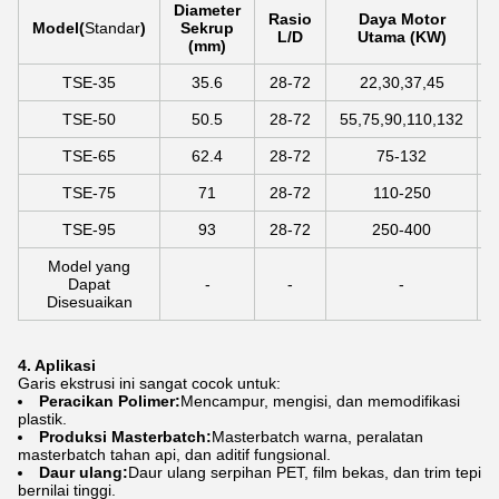
Diameter
Rasio
Daya Motor
Model
(
Standar
)
Sekrup
L/D
Utama (KW)
(mm)
TSE-35
35.6
28-72
22,30,37,45
TSE-50
50.5
28-72
55,75,90,110,132
TSE-65
62.4
28-72
75-132
TSE-75
71
28-72
110-250
TSE-95
93
28-72
250-400
Model yang
Dapat
-
-
-
Disesuaikan
4. Aplikasi
Garis ekstrusi ini sangat cocok untuk:
Peracikan Polimer:
Mencampur, mengisi, dan memodifikasi
plastik.
Produksi Masterbatch:
Masterbatch warna, peralatan
masterbatch tahan api, dan aditif fungsional.
Daur ulang:
Daur ulang serpihan PET, film bekas, dan trim tepi
bernilai tinggi.