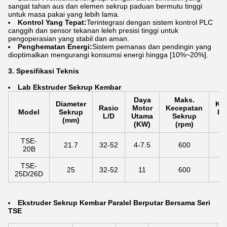
sangat tahan aus dan elemen sekrup paduan bermutu tinggi
untuk masa pakai yang lebih lama.
Kontrol Yang Tepat:
Terintegrasi dengan sistem kontrol PLC
canggih dan sensor tekanan leleh presisi tinggi untuk
pengoperasian yang stabil dan aman.
Penghematan Energi:
Sistem pemanas dan pendingin yang
dioptimalkan mengurangi konsumsi energi hingga [10%~20%].
3. Spesifikasi Teknis
La
b Ekstruder Sekrup Kembar
Daya
Maks.
Diameter
Kap
Rasio
Motor
Kecepatan
Model
Sekrup
Ke
L/D
Utama
Sekrup
(mm)
(k
(KW)
(rpm)
TSE-
21.7
32-52
4-7.5
600
20B
TSE-
25
32-52
11
600
25D/26D
Ekstruder Sekrup Kembar Paralel Berputar Bersama Seri
TSE