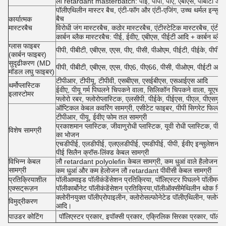
लौ retardant masterbatch: पीई, पीपी, पीए, एबीएस, पीबीटी आ
पॉलीएथिलीन मास्टर बैच, एंटी-फॉग और एंटी-एजिंग, उच्च थर्मल इन्सुल
बैच
कार्यात्मक
मास्टरबैच
विरोधी जंग मास्टरबैच, कठोर मास्टरबैच, एंटीस्टेटिक मास्टरबैच, एंटीबै
कार्बन ब्लैक मास्टरबैच: पीई, ईवीए, एबीएस, पीईटी आदि + कार्बन ब्लैक
ग्लास फाइबर
पीपी, पीबीटी, एबीएस, एएस, पीए, पीसी, पीओएम, पीईटी, पीईके, पीपीओ
(कार्बन फाइबर)
सुदृढीकरण (MD
पीपी, पीबीटी, एबीएस, एएस, पीए6, पीए66, पीसी, पीओएम, पीईटी आदि +
मॉडल लघु फाइबर)
टीपीआर, टीपीयू, टीपीवी, एसबीएस, एसईबीएस, एसआईएस आदि
थर्मोप्लास्टिक
ईवीए, पीयू गर्म पिघलने चिपकने वाला, सिलिकॉन चिपकने वाला, यूएचएमडब
इलास्टोमर
फ्लोरो रबर, फ्लोरोप्लास्टिक, एलसीपी, पीईके, पीईएस, पीएल, पीएसयू
ऑप्टिकल केबल कवरिंग सामग्री, एसीटेट फाइबर, पीपी सिगरेट फिल्टर स
टीपीआर, पीयू, ईवीए फोम तल सामग्री
प्रकाशमान प्लास्टिक, जीवाणुरोधी प्लास्टिक, यूवी रोधी प्लास्टिक, पीई 
विशेष सामग्री
का भोजन
एचडीपीई, एलडीपीई, एलएलडीपीई, एमडीपीई, पीपी, ईवीए इन्सुलेशन साम
पीई सिलैन क्रॉस-लिंक्ड केबल सामग्री
विभिन्न केबल
लौ retardant polyolefin केबल सामग्री, कम धुआं वाले हैलोजन मु
सामग्री
कम धुआं और कम हेलोजन लौ retardant पीवीसी केबल सामग्री
प्रतिक्रियाशील
पॉलीआमाइड पॉलीकंडेंसेशन प्रतिक्रिया, पॉलिएस्टर पिघलने पॉलीमराइजे
एक्सट्रूज़न
पॉलीकार्बोनेट पॉलीकंडेंसेशन प्रतिक्रिया,पॉलीऑक्सीमेथिलीन थोक नि
क्लोरीनयुक्त पॉलीप्रोपाइलीन, क्लोरोसल्फोनेटेड पॉलीएथिलीन, फ्ल
विमुद्रीकरण
आदि।
पाउडर कोटिंग
पॉलिएस्टर प्रकार, इपॉक्सी प्रकार, एक्रिलिक सिरका प्रकार, पॉली