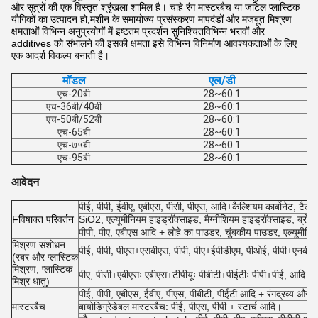
और सूत्रों की एक विस्तृत श्रृंखला शामिल है। चाहे रंग मास्टरबैच या जटिल प्लास्टिक
यौगिकों का उत्पादन हो,मशीन के समायोज्य प्रसंस्करण मापदंडों और मजबूत मिश्रण
क्षमताओं विभिन्न अनुप्रयोगों में इष्टतम प्रदर्शन सुनिश्चितविभिन्न भरावों और
additives को संभालने की इसकी क्षमता इसे विभिन्न विनिर्माण आवश्यकताओं के लिए
एक आदर्श विकल्प बनाती है।
मॉडल
एल/डी
एच-20बी
28~60:1
एच-36बी/40बी
28~60:1
एच-50बी/52बी
28~60:1
एच-65बी
28~60:1
एच-७५बी
28~60:1
एच-95बी
28~60:1
आवेदन
पीई, पीपी, ईवीए, एबीएस, पीसी, पीएस, आदि+कैल्शियम कार्बोनेट, टैल्क,
F
विषाक्त परिवर्तन
SiO2, एल्यूमीनियम हाइड्रॉक्साइड, मैग्नीशियम हाइड्रॉक्साइड, ब्रो
पीपी, पीए, एबीएस आदि + लोहे का पाउडर, चुंबकीय पाउडर, एल्यूमीनि
मिश्रण संशोधन
पीई, पीपी, पीएस+एसबीएस, पीपी, पीए+ईपीडीएम, पीओई, पीपी+एनबी
(रबर और प्लास्टिक
मिश्रण, प्लास्टिक
पीए, पीसी+एबीएसः एबीएस+टीपीयूः पीबीटी+पीईटीः पीपी+पीई, आदि।
मिश्र धातु)
पीई, पीपी, एबीएस, ईवीए, पीएस, पीबीटी, पीईटी आदि + रंगद्रव्य और
मास्टरबैच
बायोडिग्रेडेबल मास्टरबैच: पीई, पीएस, पीपी + स्टार्च आदि।