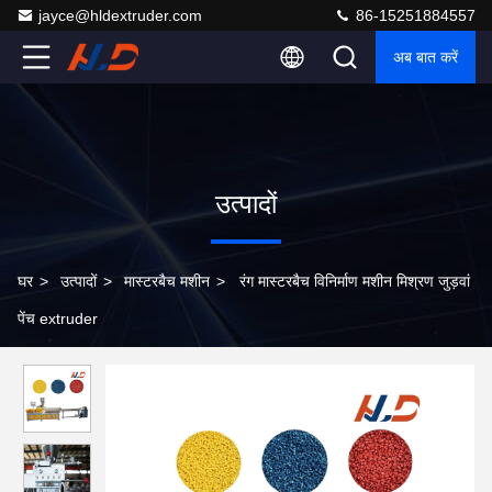
jayce@hldextruder.com
86-15251884557
अब बात करें
उत्पादों
घर
>
उत्पादों
>
मास्टरबैच मशीन
>
रंग मास्टरबैच विनिर्माण मशीन मिश्रण जुड़वां
पेंच extruder