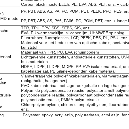
Carbon black masterbatch: PE, EVA, ABS, PET, enz. + carb
PP, PBT, ABS, AS, PA, PC, POM, PET, PEEK, PPO, PES, enz.
el)
 (MD-model
PP, PBT, ABS, AS, PA6, PA66, PC, POM, PET, enz. + lange ko
TPR, TPU, TPV, SBS, SEBS, SIS, enz.
ische
EVA, PU warmsmeltlijm, siliconenlijm, UHMWPE spinning
Fluorrubber, fluoroplastics, LCP, PEEK, PES, PL, PSU, enz.
Materiaal voor het bedekken van optische kabels, acetaatve
kunststof
Materiaal van TPR, PU, EVA schuimbodem
eriaal
Lichtgevende kunststoffen, antibacteriële kunststoffen, UV
buismaterialen
HDPE, LDPE, LLDPE, MDPE, PP, EVA isolatiemateriaal, omh
kabelmateriaal, PE Silane-gebonden kabelmateriaal
Vlamvertragende polyolefinkabelmaterialen, vlamvertragen
e
rookgehalte, halogeenvrij
alen
PVC-kabelmateriaal met lage rookgehalte en lage halogee
Polyamide polycondensatie reactie, polyester smelt polymer
trusie
polycondensatie reactie, polycarbonaat polycondensatie re
polymerisatie reactie, PMMA-polymerisatie
Chloorpolypropyleen, chloorsulfonpolyethyleen, fluorrubbe
ie
enz.
ng
Polyester, epoxy, acryl azijn, polyurethaan, acryl azijn, fen