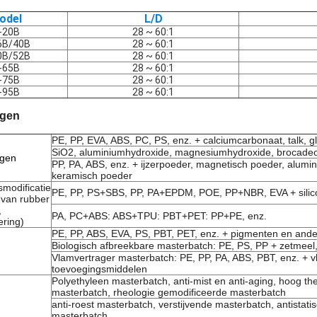
odel
L/D
-20B
28 ~ 60:1
6B/40B
28 ~ 60:1
0B/52B
28 ~ 60:1
-65B
28 ~ 60:1
-75B
28 ~ 60:1
-95B
28 ~ 60:1
ngen
PE, PP, EVA, ABS, PC, PS, enz. + calciumcarbonaat, talk, g
SiO2, aluminiumhydroxide, magnesiumhydroxide, brocadeo
ngen
PP, PA, ABS, enz. + ijzerpoeder, magnetisch poeder, alumin
keramisch poeder
modificatie
PE, PP, PS+SBS, PP, PA+EPDM, POE, PP+NBR, EVA + silic
 van rubber
,
PA, PC+ABS: ABS+TPU: PBT+PET: PP+PE, enz.
ering)
PE, PP, ABS, EVA, PS, PBT, PET, enz. + pigmenten en and
Biologisch afbreekbare masterbatch: PE, PS, PP + zetmeel,
Vlamvertrager masterbatch: PE, PP, PA, ABS, PBT, enz. + 
toevoegingsmiddelen
Polyethyleen masterbatch, anti-mist en anti-aging, hoog th
masterbatch, rheologie gemodificeerde masterbatch
anti-roest masterbatch, verstijvende masterbatch, antistati
masterbatch