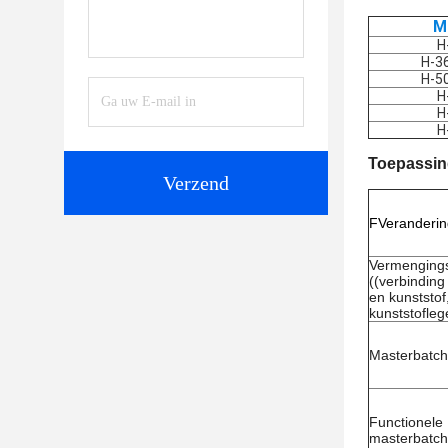
M
H
H-3
H-5
H
H
H
Toepassi
Verzend
F
Veranderi
Vermengings
((verbinding
en kunststof
kunststofleg
Masterbatch
Functionele
masterbatch