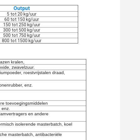
Output
5 tot 20 kg/uur
60 tot 150 kg/uur
150 tot 250 kg/uur
300 tot 500 kg/uur
500 tot 750 kg/uur
800 tot 1500 kg/uur
lazen kralen,
xide, zwavelzuur.
iumpoeder, roestvrijstalen draad,
onenrubber, enz.
ere toevoegingsmiddelen
 enz.
vlamvertragers en andere
ermisch isolerende masterbatch, koel
sche masterbatch, antibacteriële