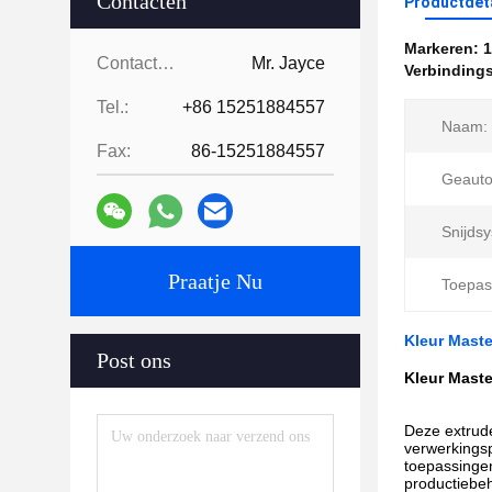
Contacten
Productdet
Markeren:
1
Contacten:
Mr. Jayce
Verbindings
Tel.:
+86 15251884557
Naam:
Fax:
86-15251884557
Geauto
Snijds
Praatje Nu
Toepas
Kleur Mast
Post ons
Kleur Mast
Deze extrude
verwerkings
toepassingen
productiebe