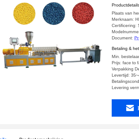
Productdetail
Plaats van he
Merknaam: H
Certificering
Modelnummer
Document:
Pr
Betaling & he
Min. bestelaan
Prijs: face to 
Verpakking De
Levertijd: 35
Betalingscondi
Levering verm