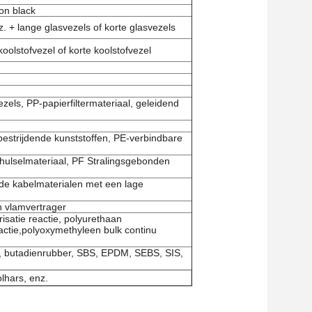
on black
 + lange glasvezels of korte glasvezels
olstofvezel of korte koolstofvezel
zels, PP-papierfiltermateriaal, geleidend
-bestrijdende kunststoffen, PE-verbindbare
ulselmateriaal, PF Stralingsgebonden
de kabelmaterialen met een lage
n vlamvertrager
isatie reactie, polyurethaan
actie,polyoxymethyleen bulk continu
r, butadienrubber, SBS, EPDM, SEBS, SIS,
olhars, enz.