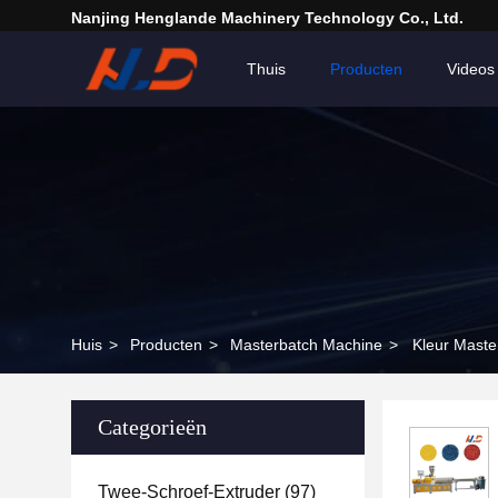
Nanjing Henglande Machinery Technology Co., Ltd.
Thuis
Producten
Videos
Huis
>
Producten
>
Masterbatch Machine
>
Kleur Maste
Categorieën
Twee-Schroef-Extruder
(97)