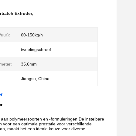
rbatch Extruder
,
/uur):
60-150kg/h
tweelingschroef
meter:
35.6mm
Jiangsu, China
er
er
a aan polymeersoorten en -formuleringen.De instelbare
oor een optimale prestatie voor verschillende
an, maakt het een ideale keuze voor diverse