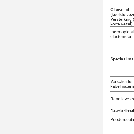
Glasvezel
(koolstofvez
Versterking
korte vezel)
thermoplast
elastomeer
Speciaal mat
Verscheiden
kabelmateri
Reactieve ex
Devolatilizat
Poedercoati