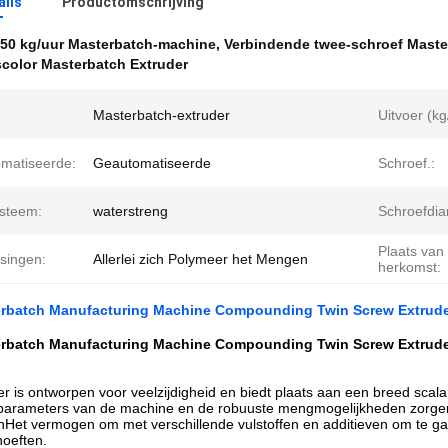
ails
Productomschrijving
50 kg/uur Masterbatch-machine
,
Verbindende twee-schroef Maste
color Masterbatch Extruder
Masterbatch-extruder
Uitvoer (kg
matiseerde:
Geautomatiseerde
Schroef.:
ysteem:
waterstreng
Schroefdia
Plaats van
singen:
Allerlei zich Polymeer het Mengen
herkomst:
erbatch Manufacturing Machine Compounding Twin Screw Extrud
erbatch Manufacturing Machine Compounding Twin Screw Extrud
r is ontworpen voor veelzijdigheid en biedt plaats aan een breed scal
parameters van de machine en de robuuste mengmogelijkheden zorgen v
Het vermogen om met verschillende vulstoffen en additieven om te ga
hoeften.