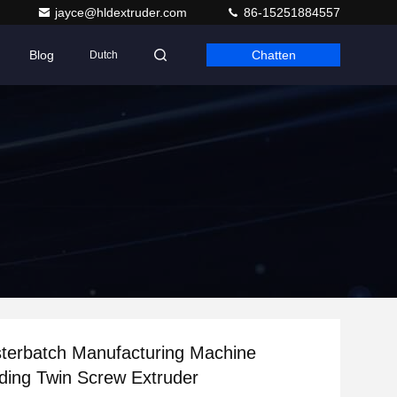
jayce@hldextruder.com
86-15251884557
Blog
Chatten
Dutch
terbatch Manufacturing Machine
ing Twin Screw Extruder