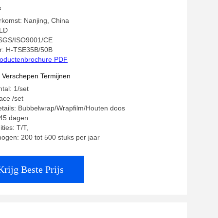
s
rkomst: Nanjing, China
LD
: SGS/ISO9001/CE
: H-TSE35B/50B
oductenbrochure PDF
t Verschepen Termijnen
tal: 1/set
face /set
tails: Bubbelwrap/Wrapfilm/Houten doos
~45 dagen
ties: T/T,
ogen: 200 tot 500 stuks per jaar
Krijg Beste Prijs