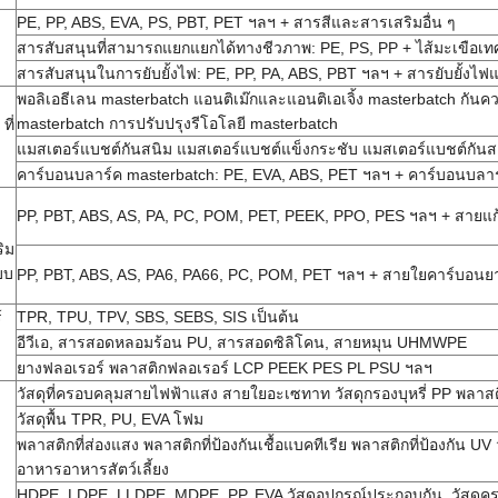
PE, PP, ABS, EVA, PS, PBT, PET ฯลฯ + สารสีและสารเสริมอื่น ๆ
สารสับสนุนที่สามารถแยกแยกได้ทางชีวภาพ: PE, PS, PP + ไส้มะเขือเทศ
สารสับสนุนในการยับยั้งไฟ: PE, PP, PA, ABS, PBT ฯลฯ + สารยับยั้งไฟแ
พอลิเอธีเลน masterbatch แอนติเม๊กและแอนติเอเจิ้ง masterbatch กันค
masterbatch การปรับปรุงรีโอโลยี masterbatch
ที่
แมสเตอร์แบชต์กันสนิม แมสเตอร์แบชต์แข็งกระชับ แมสเตอร์แบชต์กันส
คาร์บอนบลาร์ค masterbatch: PE, EVA, ABS, PET ฯลฯ + คาร์บอนบลา
PP, PBT, ABS, AS, PA, PC, POM, PET, PEEK, PPO, PES ฯลฯ + สายแก้
ิม
บบ
PP, PBT, ABS, AS, PA6, PA66, PC, POM, PET ฯลฯ + สายใยคาร์บอนย
TPR, TPU, TPV, SBS, SEBS, SIS เป็นต้น
์
อีวีเอ, สารสอดหลอมร้อน PU, สารสอดซิลิโคน, สายหมุน UHMWPE
ยางฟลอเรอร์ พลาสติกฟลอเรอร์ LCP PEEK PES PL PSU ฯลฯ
วัสดุที่ครอบคลุมสายไฟฟ้าแสง สายใยอะเซทาท วัสดุกรองบุหรี่ PP พลาสติ
วัสดุพื้น TPR, PU, EVA โฟม
พลาสติกที่ส่องแสง พลาสติกที่ป้องกันเชื้อแบคทีเรีย พลาสติกที่ป้องกัน UV ว
อาหารอาหารสัตว์เลี้ยง
HDPE, LDPE, LLDPE, MDPE, PP, EVA วัสดุอุปกรณ์ประกอบกัน, วัสดุครอบ