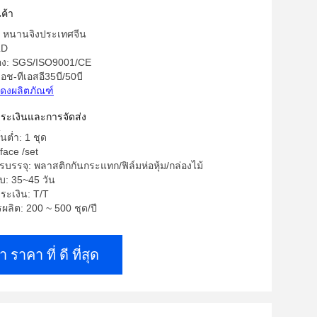
ค้า
ด: หนานจิงประเทศจีน
LD
รอง: SGS/ISO9001/CE
อช-ทีเอสอี35บี/50บี
ดงผลิตภัณฑ์
าระเงินและการจัดส่ง
้นต่ำ: 1 ชุด
face /set
บรรจุ: พลาสติกกันกระแทก/ฟิล์มห่อหุ้ม/กล่องไม้
บ: 35~45 วัน
ระเงิน: T/T
ลิต: 200 ~ 500 ชุด/ปี
า ราคา ที่ ดี ที่สุด