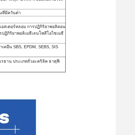
ี่มีควันต่ํา
ลิเอสเตอร์หลอม การปฏิกิริยาพอลิคอน
ปฏิกิริยาพอลิเมธีเลนโพลีโอไซเมธี
ตาเดอีน SBS, EPDM, SEBS, SIS
เรธาน ประเภทถั่วอะคริลิค ธาตุฟี