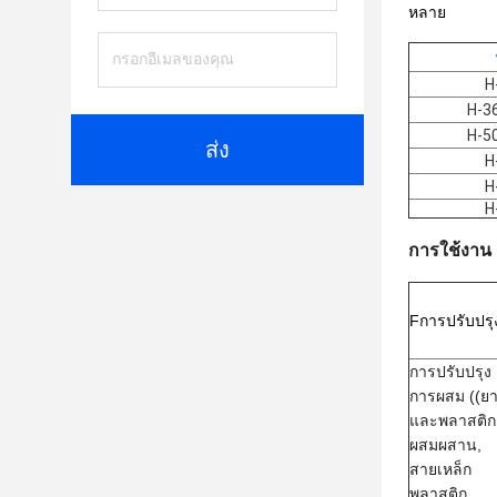
หลาย
H
H-3
H-5
ส่ง
H
H
H
การใช้งาน
F
การปรับปรุ
การปรับปรุง
การผสม ((ย
และพลาสติก
ผสมผสาน,
สายเหล็ก
พลาสติก