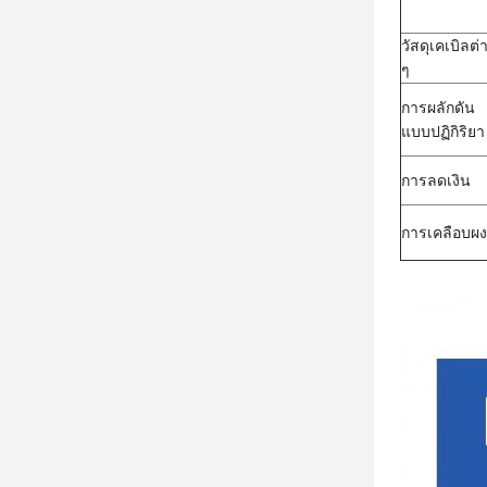
วัสดุเคเบิลต่
ๆ
การผลักดัน
แบบปฏิกิริยา
การลดเงิน
การเคลือบผง