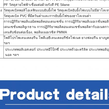
PF วัสดุสายไฟฟ้าเชื่อมต่อด้วยรังสี PE Silane
าง
วัสดุเคเบิลพอลิโอเลฟินแบบยับยั้งไฟ วัสดุเคเบิลยับยั้งไฟแบบไม่มีฮาโลเจนท
วัสดุเคเบิล PVC ที่มีควันต่ําและการยับยั้งไฟของฮาโลเจนต่ํา
การปฏิกิริยาพอลิแอมิดพอลิคอนเดนเซชั่น การปฏิกิริยาพอลิเมอเรชั่นพอ
เดนเซชั่นพอลิยูเรธาน การปฏิกิริยาพอลิคอนเดนเซชั่นพอลิคาร์บอเนตการ
เลนสับซ้อนต่อเนื่อง, พอลิมเมอเรซิส PMMA
โพลีโปรไพเลนเคลอรีน โพลีเอธีเลนเคลอรีซัลโฟเนต ยางฟลอรีน ยางบู
ฯลฯ
ประเภทพอลิเอสเตอร์ ประเภทอีโป็กซี่ ประเภทถั่วอะคริลิค ประเภทพอลิอุ
นอล ฯลฯ