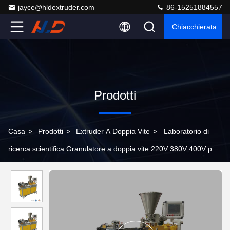
jayce@hldextruder.com
86-15251884557
Chiacchierata
Prodotti
Casa
>
Prodotti
>
Extruder A Doppia Vite
>
Laboratorio di
ricerca scientifica Granulatore a doppia vite 220V 380V 400V per
piccoli lotti