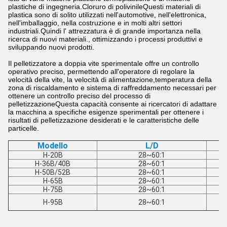
plastiche di ingegneria.Cloruro di polivinileQuesti materiali di
plastica sono di solito utilizzati nell'automotive, nell'elettronica,
nell'imballaggio, nella costruzione e in molti altri settori
industriali.Quindi l' attrezzatura è di grande importanza nella
ricerca di nuovi materiali., ottimizzando i processi produttivi e
sviluppando nuovi prodotti.
Il pelletizzatore a doppia vite sperimentale offre un controllo
operativo preciso, permettendo all'operatore di regolare la
velocità della vite, la velocità di alimentazione,temperatura della
zona di riscaldamento e sistema di raffreddamento necessari per
ottenere un controllo preciso del processo di
pelletizzazioneQuesta capacità consente ai ricercatori di adattare
la macchina a specifiche esigenze sperimentali per ottenere i
risultati di pelletizzazione desiderati e le caratteristiche delle
particelle.
Modello
L/D
H-20B
28~60:1
H-36B/40B
28~60:1
H-50B/52B
28~60:1
H-65B
28~60:1
H-75B
28~60:1
H-95B
28~60:1