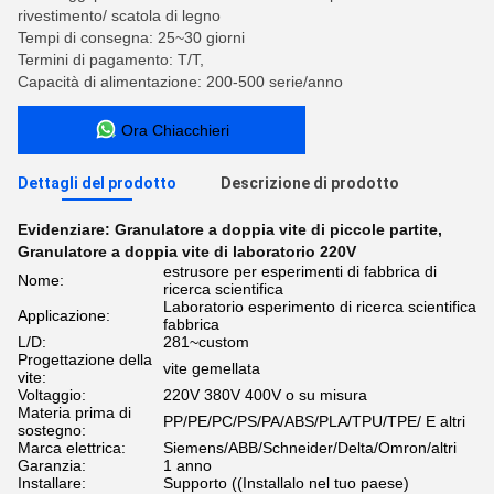
rivestimento/ scatola di legno
Tempi di consegna: 25~30 giorni
Termini di pagamento: T/T,
Capacità di alimentazione: 200-500 serie/anno
Ora Chiacchieri
Dettagli del prodotto
Descrizione di prodotto
Evidenziare:
Granulatore a doppia vite di piccole partite
,
Granulatore a doppia vite di laboratorio 220V
estrusore per esperimenti di fabbrica di
Nome:
ricerca scientifica
Laboratorio esperimento di ricerca scientifica
Applicazione:
fabbrica
L/D:
281~custom
Progettazione della
vite gemellata
vite:
Voltaggio:
220V 380V 400V o su misura
Materia prima di
PP/PE/PC/PS/PA/ABS/PLA/TPU/TPE/ E altri
sostegno:
Marca elettrica:
Siemens/ABB/Schneider/Delta/Omron/altri
Garanzia:
1 anno
Installare:
Supporto ((Installalo nel tuo paese)