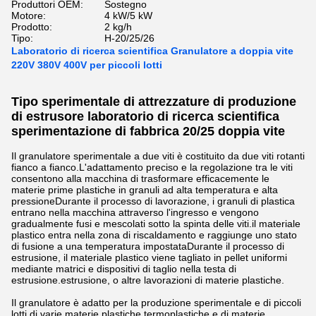
Produttori OEM:
Sostegno
Motore:
4 kW/5 kW
Prodotto:
2 kg/h
Tipo:
H-20/25/26
Laboratorio di ricerca scientifica Granulatore a doppia vite
220V 380V 400V per piccoli lotti
Tipo sperimentale di attrezzature di produzione
di estrusore laboratorio di ricerca scientifica
sperimentazione di fabbrica 20/25 doppia vite
Il granulatore sperimentale a due viti è costituito da due viti rotanti
fianco a fianco.L'adattamento preciso e la regolazione tra le viti
consentono alla macchina di trasformare efficacemente le
materie prime plastiche in granuli ad alta temperatura e alta
pressioneDurante il processo di lavorazione, i granuli di plastica
entrano nella macchina attraverso l'ingresso e vengono
gradualmente fusi e mescolati sotto la spinta delle viti.il materiale
plastico entra nella zona di riscaldamento e raggiunge uno stato
di fusione a una temperatura impostataDurante il processo di
estrusione, il materiale plastico viene tagliato in pellet uniformi
mediante matrici e dispositivi di taglio nella testa di
estrusione.estrusione, o altre lavorazioni di materie plastiche.
Il granulatore è adatto per la produzione sperimentale e di piccoli
lotti di varie materie plastiche termoplastiche e di materie