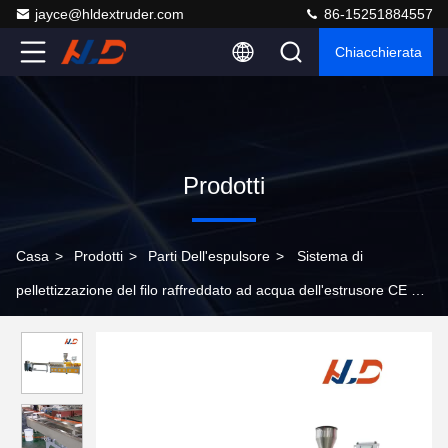
jayce@hldextruder.com
86-15251884557
Chiacchierata
Prodotti
Casa
>
Prodotti
>
Parti Dell'espulsore
>
Sistema di
pellettizzazione del filo raffreddato ad acqua dell'estrusore CE per
il riempimento di masterbatch in PE PP modificato