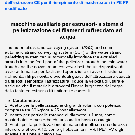
dell'estrusore CE per il riempimento di masterbatch in PE PP
modificato
macchine ausiliarie per estrusori
-
sistema di
pelletizzazione dei filamenti raffreddato ad
acqua
The automatic strand conveying system (ASC) and semi-
automatic strand conveying system (SCP) of the water strand
pelletizing system can automatically introduce the extruded
strands into the feed port of the pelletizer through the cold water
trough and the downstream conveyor belt. ha un dispositivo di
avvio automatico per facilitare l'operazione di avvio. Il sistema
rialimenta i fili per evitare eventuali guasti dell'attrezzatura causati
da fili rotti.semplifica l'attrezzatura, riduce la velocità di usura e
assicura che il materiale attraversi l'intera larghezza del corpo
della testa ed estrussa fili uniformi e coerenti.
- Sì.
Caratteristica
:
Adatto per la pelletizzazione di grandi volumi, con potenza
compresa tra 50 kg/ora e 25 tonnellate/ora.
Adatto per particelle rotonde di diametro ≤ 1 mm, come
masterbatch e masterbatch funzionali a basso dosaggio.
Adatti per la pelletizzazione di materiali molli con una durezza
inferiore a Shore A 40, come gli elastomeri TPR/TPE/TPV e gli
adesivi a fusione a caldo EVA.