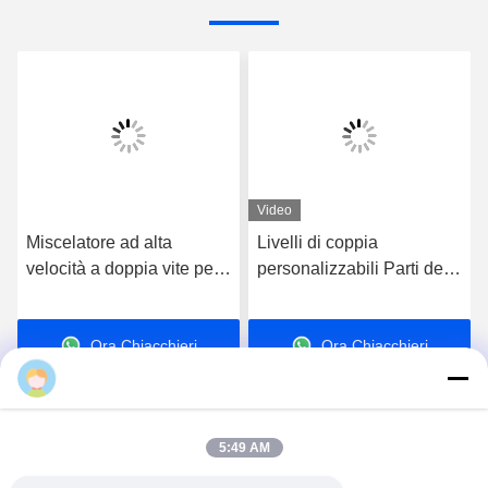
Video
Miscelatore ad alta
Livelli di coppia
velocità a doppia vite per
personalizzabili Parti dell'
asciugatura in polvere
estrusore Casella di
marcia, Casella di marcia
Ora Chiacchieri
Ora Chiacchieri
dell' estrusore a doppia
vite
5:49 AM