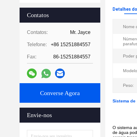
Detalhes d
Contatos
Nome d
Contatos:
Mr. Jayce
Númer
parafu
Telefone:
+86 15251884557
Poder p
Fax:
86-15251884557
Modelo
Peso:
Converse Agora
Sistema de 
Envie-nos
O sistema au
de água pode