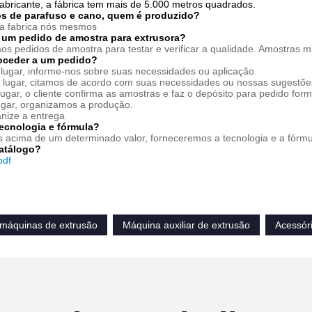
abricante, a fábrica tem mais de 5.000 metros quadrados.
s de parafuso e cano, quem é produzido?
ca fabrica nós mesmos
 um pedido de amostra para extrusora?
os pedidos de amostra para testar e verificar a qualidade. Amostras mi
oceder a um pedido?
lugar, informe-nos sobre suas necessidades ou aplicação.
lugar, citamos de acordo com suas necessidades ou nossas sugestõe
lugar, o cliente confirma as amostras e faz o depósito para pedido form
ugar, organizamos a produção.
anize a entrega
ecnologia e fórmula
?
 acima de um determinado valor, forneceremos a tecnologia e a fórmula
atálogo?
pdf
 máquinas de extrusão
Máquina auxiliar de extrusão
Acessór