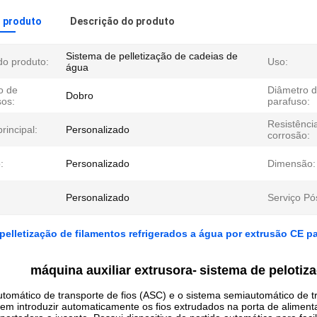
o produto
Descrição do produto
Sistema de pelletização de cadeias de
o produto:
Uso:
água
o de
Diâmetro 
Dobro
sos:
parafuso:
Resistênci
rincipal:
Personalizado
corrosão:
:
Personalizado
Dimensão:
Personalizado
Serviço Pó
pelletização de filamentos refrigerados a água por extrusão CE 
máquina auxiliar extrusora
-
sistema de pelotiza
tomático de transporte de fios (ASC) e o sistema semiautomático de tr
m introduzir automaticamente os fios extrudados na porta de alimenta