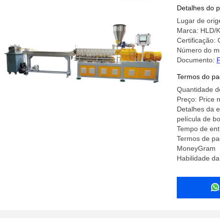
masterba
Detalhes do 
Lugar de ori
Marca: HLD/
Certificação:
Número do m
Documento:
F
Termos do pa
Quantidade d
Preço: Price 
Detalhes da 
película de b
Tempo de entr
Termos de pag
MoneyGram
Habilidade da