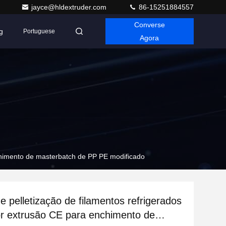
jayce@hldextruder.com
86-15251884557
Converse
g
Portuguese
Agora
nchimento de masterbatch de PP PE modificado
e pelletização de filamentos refrigerados
r extrusão CE para enchimento de