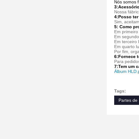
Nós somos f
3:
Acessório
Nossa fábri
4:Posso ter
Sim, aceitam
5: Como pr
Em primeiro 
Em segundo 
Em terceiro 
Em quarto l
Por fim, org
6:
Fornece t
Para pedidos
7:
Tem um c
Álbum HLD.
Tags:
Partes de