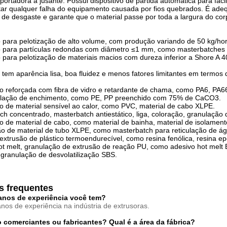
sportadora a jusante. Possui dispositivo de partida automática para faci
itar qualquer falha do equipamento causada por fios quebrados. É adeq
 de desgaste e garante que o material passe por toda a largura do cor
para pelotização de alto volume, com produção variando de 50 kg/hor
para partículas redondas com diâmetro ≤1 mm, como masterbatches
para pelotização de materiais macios com dureza inferior a Shore A
 tem aparência lisa, boa fluidez e menos fatores limitantes em termos
o reforçada com fibra de vidro e retardante de chama, como PA6, PA66
ulação de enchimento, como PE, PP preenchido com 75% de CaCO3.
o de material sensível ao calor, como PVC, material de cabo XLPE.
ch concentrado, masterbatch antiestático, liga, coloração, granulação
o de material de cabo, como material de bainha, material de isolament
o de material de tubo XLPE, como masterbatch para reticulação de á
 extrusão de plástico termoendurecível, como resina fenólica, resina e
ot melt, granulação de extrusão de reação PU, como adesivo hot melt E
 granulação de desvolatilização SBS.
s frequentes
anos de experiência você tem?
nos de experiência na indústria de extrusoras.
 comerciantes ou fabricantes? Qual é a área da fábrica?