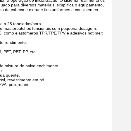
litar a operação de inicialização. O sistema realimenta os
uado para diversos materiais, simplifica o equipamento,
po da cabeça e extrude fios uniformes e consistentes.
a a 25 toneladas/hora.
 e masterbatches funcionais com pequena dosagem.
 40, como elastômeros TPR/TPE/TPV e adesivos hot melt
 de rendimento.
, PET, PBT, PP, etc.
 de mistura de baixo enchimento.
o.
gua quente.
póxi, revestimento em pó.
VA, poliuretano.