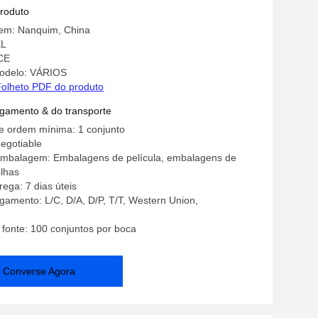
tch de PP PE modificado
produto
gem: Nanquim, China
KL
 CE
odelo: VÁRIOS
olheto PDF do produto
gamento & do transporte
e ordem mínima: 1 conjunto
negotiable
embalagem: Embalagens de película, embalagens de
olhas
ega: 7 dias úteis
amento: L/C, D/A, D/P, T/T, Western Union,
 fonte: 100 conjuntos por boca
Converse Agora