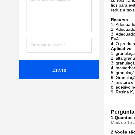
correia tran
fios para ev
reduz a taxa
Recurso
:
Adequado 
Adequado 
Adequado 
EVA.
O produto
Aplicativo
:
granulaçã
alta gran
granulaçã
masterbat
Envie
granulaçã
Granulaçã
mistura e
adesivo h
Resina K,
Pergunta
1:Quantos 
Mais de 15 a
2:Vocês são