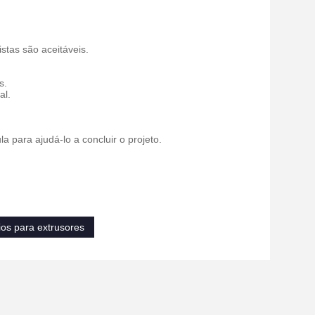
stas são aceitáveis.
s.
al.
 para ajudá-lo a concluir o projeto.
ios para extrusores