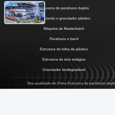
Extrusora de parafusos duplos
Reciclando o granulador plástico
Máquina de Masterbatch
Parafusos e barril
Extrusora de folha de plástico
Extrusora de dois estágios
Granulador biodegradável
Boa qualidade de China Extrusora de parafusos duplo
2:00 PM
Good day, what product are you looking for?
is typing