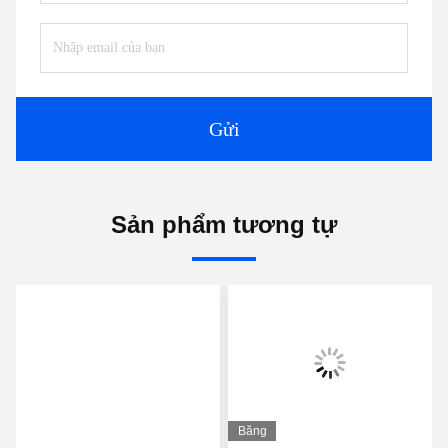
Điện thoại:
+86 15251884557
Fax:
86-15251884557
Nói Chuyện Ngay.
Gửi cho chúng tôi.