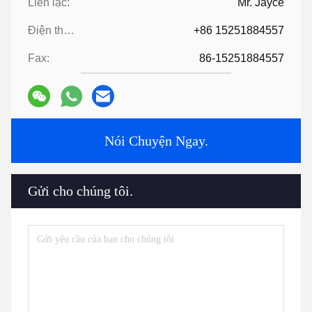
Thứ hai, chúng tôi báo giá theo yêu cầu của bạn hoặc đề xuất
của chúng tôi.
Thứ ba, khách hàng xác nhận mẫu và đặt cọc cho đơn hàng
chính thức.
Thứ tư, chúng tôi sắp xếp sản xuất.
Cuối cùng, sắp xếp giao hàng
6:
Cung cấp công nghệ và công thức
?
Đối với những đơn hàng trên số lượng nhất định, chúng tôi sẽ
cung cấp công nghệ và công thức để giúp bạn hoàn thành dự án.
7:
Có một danh mục?
Album HLD.pdf
Tags:
Các bộ phận của máy ép
Máy phụ trợ extruder
Phụ kiện của máy ép
Liên lạc
Liên lạc:
Mr. Jayce