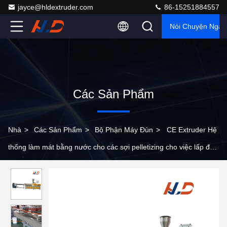
jayce@hldextruder.com
86-15251884557
Nói Chuyện Ngay
Các Sản Phẩm
Nhà
>
Các Sản Phẩm
>
Bộ Phận Máy Đùn
>
CE Extruder Hệ
thống làm mát bằng nước cho các sợi pelletizing cho việc lấp đầy
PP PE Masterbatch được sửa đổi