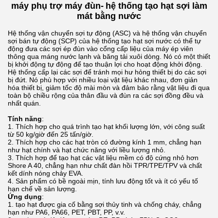
máy phụ trợ máy đùn
-
hệ thống tạo hạt sợi làm
mát bằng nước
Hệ thống vận chuyển sợi tự động (ASC) và hệ thống vận chuyển
sợi bán tự động (SCP) của hệ thống tạo hạt sợi nước có thể tự
động đưa các sợi ép đùn vào cổng cấp liệu của máy ép viên
thông qua máng nước lạnh và băng tải xuôi dòng. Nó có một thiết
bị khởi động tự động để tạo thuận lợi cho hoạt động khởi động.
Hệ thống cấp lại các sợi để tránh mọi hư hỏng thiết bị do các sợi
bị đứt. Nó phù hợp với nhiều loại vật liệu khác nhau, đơn giản
hóa thiết bị, giảm tốc độ mài mòn và đảm bảo rằng vật liệu đi qua
toàn bộ chiều rộng của thân đầu và đùn ra các sợi đồng đều và
nhất quán.
Tính năng
:
Thích hợp cho quá trình tạo hạt khối lượng lớn, với công suất
từ ​​50 kg/giờ đến 25 tấn/giờ.
Thích hợp cho các hạt tròn có đường kính 1 mm, chẳng hạn
như hạt chính và hạt chức năng với liều lượng nhỏ.
Thích hợp để tạo hạt các vật liệu mềm có độ cứng nhỏ hơn
Shore A 40, chẳng hạn như chất đàn hồi TPR/TPE/TPV và chất
kết dính nóng chảy EVA.
Sản phẩm có bề ngoài mịn, tính lưu động tốt và ít có yếu tố
hạn chế về sản lượng.
Ứng dụng
:
tạo hạt được gia cố bằng sợi thủy tinh và chống cháy, chẳng
hạn như PA6, PA66, PET, PBT, PP, v.v.