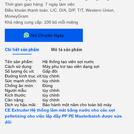
Thời gian giao hàng: 7 ngày làm việc
Điều khoản thanh toán: L/C, D/A, D/P, T/T, Western Union,
MoneyGram
Khả năng cung cấp: 100 bộ mỗi miệng
Nói Chuyện Ngay.
Chi tiết sản phẩm
Mô tả sản phẩm
Tên sản phẩm:
Hệ thống tạo viên sợi nước
Cách sử dụng:
Máy phụ trợ tạo viên dạng sợi
Số lượng ốc vít:
Gấp đôi
Đường kính trục vít:
tùy chỉnh
Sức mạnh chính:
tùy chỉnh
Chống ăn mòn:
Đúng
Người mẫu:
tùy chỉnh
Kích thước:
tùy chỉnh
Cân nặng:
tùy chỉnh
Dịch vụ hậu mãi:
Bảo hành một năm cho toàn bộ máy
CE Extruder Hệ thống làm mát bằng nước cho các sợi
pelletizing cho việc lấp đầy PP PE Masterbatch được sửa
đổi