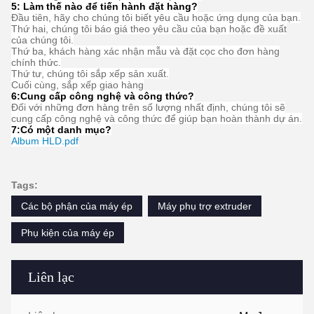
Câu hỏi thường gặp
1: Bạn có bao nhiêu năm kinh nghiệm?
Hơn 15 năm kinh nghiệm trong ngành công nghiệp máy đùn.
2: Bạn là thương nhân hay nhà sản xuất? Diện tích của nhà
máy là bao nhiêu?
Chúng tôi là nhà sản xuất, Nhà máy rộng hơn 5000 mét vuông.
3:
Phụ kiện trục vít và thùng, ai sản xuất?
Nhà máy của chúng tôi tự sản xuất
4: Tôi có thể đặt hàng mẫu cho máy đùn không?
Có, chúng tôi hoan nghênh đặt hàng mẫu để kiểm tra và kiểm tra
chất lượng. Mẫu hỗn hợp được chấp nhận.
5: Làm thế nào để tiến hành đặt hàng?
Đầu tiên, hãy cho chúng tôi biết yêu cầu hoặc ứng dụng của bạn.