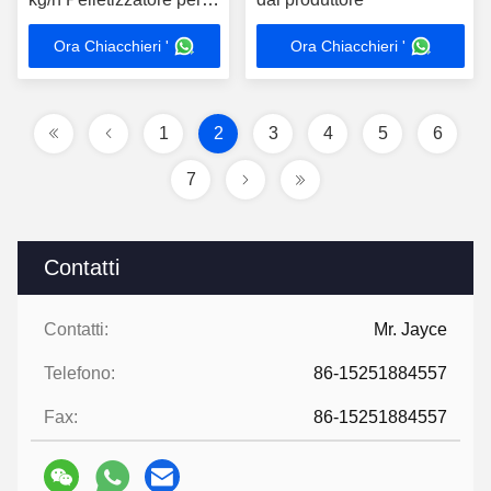
estrusore di plastica
Ora Chiacchieri '
Ora Chiacchieri '
industriale in acciaio
inossidabile per il taglio
di granuli di plastica
1
2
3
4
5
6
7
Contatti
Contatti:
Mr. Jayce
Telefono:
86-15251884557
Fax:
86-15251884557