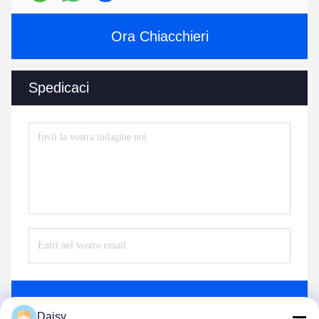
Ora Chiacchieri
Spedicaci
Invii
Daisy