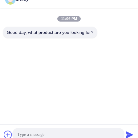
11:06 PM
Good day, what product are you looking for?
Nanjing Henglande Machinery Technology Co.,
Ltd.
jayce@hldextruder.com
86-15251884557
- No, no, no.11"Qinghu Road, città di Hushu, distretto di
Jiangning, Nanjing, Cina".
Buona qualità della Cina Extruder a doppia vite Fornitore. ©
di Copyright 2024-2026 Nanjing Henglande Machinery
Technology Co., Ltd. . Tutti i diritti riservati.