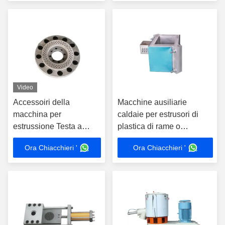
di plastica
Video
Accessoiri della
Macchine ausiliarie
macchina per
caldaie per estrusori di
estrussione Testa a
plastica di rame o
striscia Vari materiali
alluminio
Ora Chiacchieri '
Ora Chiacchieri '
Testa di estrussione