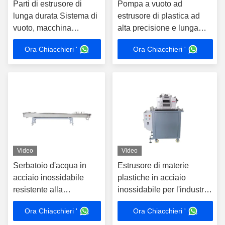
Parti di estrusore di
Pompa a vuoto ad
lunga durata Sistema di
estrusore di plastica ad
vuoto, macchina
alta precisione e lunga
ausiliaria di estrusore di
durata con basso
Ora Chiacchieri '
Ora Chiacchieri '
plastica
consumo energetico
Video
Video
Serbatoio d'acqua in
Estrusore di materie
acciaio inossidabile
plastiche in acciaio
resistente alla
inossidabile per l'industria
corrosione per la
Pelletizzatore per il taglio
Ora Chiacchieri '
Ora Chiacchieri '
macchina per estrusori
di strisce di plastica