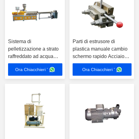
Sistema di
Parti di estrusore di
pelletizzazione a strato
plastica manuale cambio
raffreddato ad acqua
schermo rapido Acciaio
con estrusore per il
forgiato Dimensione
Ora Chiacchieri '
Ora Chiacchieri '
riempimento di
personalizzata
masterbatch di PP
modificato PE