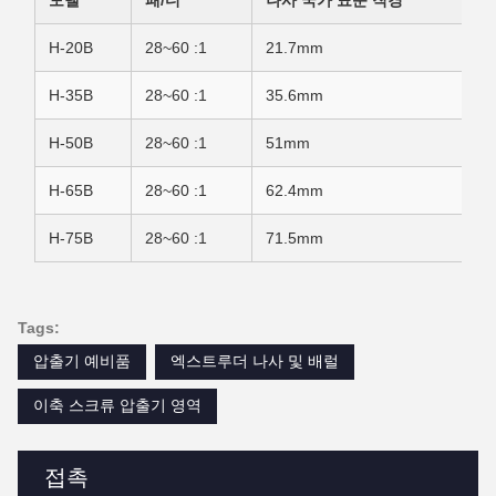
모델
패/디
나사 국가 표준 직경
H-20B
28~60 :1
21.7mm
H-35B
28~60 :1
35.6mm
H-50B
28~60 :1
51mm
H-65B
28~60 :1
62.4mm
H-75B
28~60 :1
71.5mm
Tags:
압출기 예비품
엑스트루더 나사 및 배럴
이축 스크류 압출기 영역
접촉