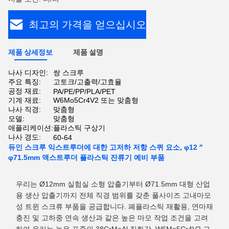
최고의 가격을 얻으십시오
제품 상세정보
제품 설명
나사 디자인:
쌍 스크루
주요 특징:
고토크/고출력/고효율
공정 재료:
PA/PE/PP/PLA/PET
기계 재료:
W6Mo5Cr4V2 또는 맞춤형
나사 직경:
맞춤형
모델:
맞춤형
애플리케이션:
플라스틱 구상기
나사 경도:
60-64
듀인 스크루 익스트루더에 대한 고저하 저항 스퀴 요소, φ12 ′′
φ71.5mm 액스트루더 플라스틱 잔류기 예비 부품
우리는 Ø12mm 실험실 소형 압출기부터 Ø71.5mm 대형 산업
용 생산 압출기까지 전체 직경 범위를 갖춘 풀사이즈 고내마모
성 트윈 스크류 부품을 공급합니다. 폐플라스틱 재활용, 연마재
충진 및 고하중 연속 생산과 같은 높은 마모 작업 조건을 고려