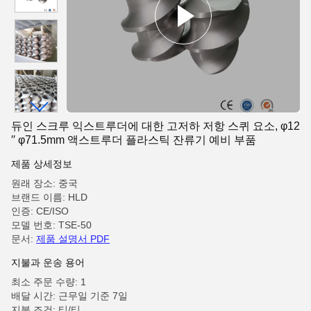
듀인 스크루 익스트루더에 대한 고저하 저항 스퀴 요소, φ12
′′ φ71.5mm 액스트루더 플라스틱 잔류기 예비 부품
제품 상세정보
원래 장소: 중국
브랜드 이름: HLD
인증: CE/ISO
모델 번호: TSE-50
문서:
제품 설명서 PDF
지불과 운송 용어
최소 주문 수량: 1
배달 시간: 근무일 기준 7일
지불 조건: 티/티