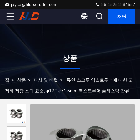
jayce@hldextruder.com
86-15251884557
채팅
상품
집
>
상품
>
나사 및 배럴
>
듀인 스크루 익스트루더에 대한 고
저하 저항 스퀴 요소, φ12 ′′ φ71.5mm 액스트루더 플라스틱 잔류기
예비 부품