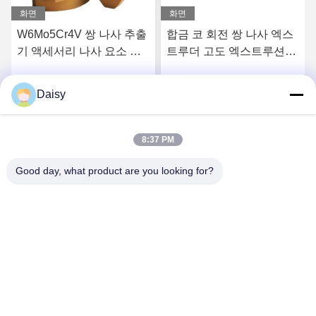
화면
화면
W6Mo5Cr4V 쌍 나사 추출
합금 코 회전 쌍 나사 엑스
기 액세서리 나사 요소 산
트루더 고도 엑스트루션용
업 스레드 요소
나사 요소
Daisy
시
최고의 가격을 얻으십시
최고의 가격을 얻으십시
오
오
8:37 PM
Good day, what product are you looking for?
Nanjing Henglande Machinery Technology Co.,
Ltd.
jayce@hldextruder.com
86-15251884557
아니죠11춘추동, 후슈 타운, 진닝 구, 난징, 중국