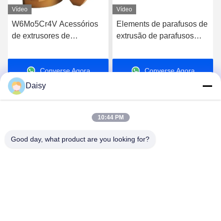
Vídeo
Vídeo
W6Mo5Cr4V Acessórios
Elements de parafusos de
de extrusores de
extrusão de parafusos
parafusos duplos
duplos rotativos para
Elementos de parafusos
extrusão de alta qualidade
Converse Agora
Converse Agora
Elementos de fios
industriais
Daisy
10:44 PM
Good day, what product are you looking for?
Nanjing Henglande Machinery Technology Co.,
Ltd.
jayce@hldextruder.com
86-15251884557
- Não, não.11Rua Qinghu, cidade de Hushu, distrito de