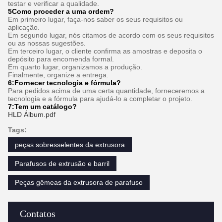
testar e verificar a qualidade.
5Como proceder a uma ordem?
Em primeiro lugar, faça-nos saber os seus requisitos ou
aplicação.
Em segundo lugar, nós citamos de acordo com os seus requisitos
ou as nossas sugestões.
Em terceiro lugar, o cliente confirma as amostras e deposita o
depósito para encomenda formal.
Em quarto lugar, organizamos a produção.
Finalmente, organize a entrega.
6:
Fornecer tecnologia e fórmula
?
Para pedidos acima de uma certa quantidade, forneceremos a
tecnologia e a fórmula para ajudá-lo a completar o projeto.
7:
Tem um catálogo?
HLD Álbum.pdf
Tags:
peças sobresselentes da extrusora
Parafusos de extrusão e barril
Peças gêmeas da extrusora de parafuso
Contatos