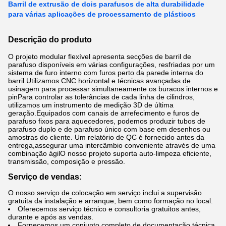
Barril de extrusão de dois parafusos de alta durabilidade
para várias aplicações de processamento de plásticos
Descrição do produto
O projeto modular flexível apresenta secções de barril de
parafuso disponíveis em várias configurações, resfriadas por um
sistema de furo interno com furos perto da parede interna do
barril.Utilizamos CNC horizontal e técnicas avançadas de
usinagem para processar simultaneamente os buracos internos e
pinPara controlar as tolerâncias de cada linha de cilindros,
utilizamos um instrumento de medição 3D de última
geração.Equipados com canais de arrefecimento e furos de
parafuso fixos para aquecedores, podemos produzir tubos de
parafuso duplo e de parafuso único com base em desenhos ou
amostras do cliente. Um relatório de QC é fornecido antes da
entrega,assegurar uma intercâmbio conveniente através de uma
combinação ágilO nosso projeto suporta auto-limpeza eficiente,
transmissão, composição e pressão.
Serviço de vendas:
O nosso serviço de colocação em serviço inclui a supervisão
gratuita da instalação e arranque, bem como formação no local.
Oferecemos serviço técnico e consultoria gratuitos antes,
durante e após as vendas.
Fornecemos um conjunto completo de documentação técnica,