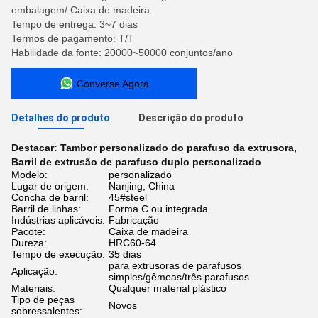
embalagem/ Caixa de madeira
Tempo de entrega: 3~7 dias
Termos de pagamento: T/T
Habilidade da fonte: 20000~50000 conjuntos/ano
Converse Agora
Detalhes do produto
Descrição do produto
Destacar:
Tambor personalizado do parafuso da extrusora
,
Barril de extrusão de parafuso duplo personalizado
Modelo:
personalizado
Lugar de origem:
Nanjing, China
Concha de barril:
45#steel
Barril de linhas:
Forma C ou integrada
Indústrias aplicáveis:
Fabricação
Pacote:
Caixa de madeira
Dureza:
HRC60-64
Tempo de execução:
35 dias
para extrusoras de parafusos
Aplicação:
simples/gêmeas/três parafusos
Materiais:
Qualquer material plástico
Tipo de peças
Novos
sobressalentes: