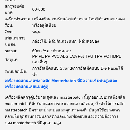
สกรูรอบต่อ
60-600
นาที:
เครื่องทำความ
เครื่องทำความร้อน/แท่งทำความร้อนที่ทำจากทองแดง
ร้อน:
หรืออลูมิเนียม
Oem:
หนุน
แพ็คเกจการ
กล่องไม้, ฟิล์มกันกระแทก, ฟิล์มห่อของ
ขนส่ง:
output:
60กก./ชม.~กำหนดเอง
PP PE PP PVC ABS EVA Pet TPU TPR PC HDPE
วัสดุแท้:
และอื่นๆ
การอัดเม็ดแบบ Strand/การอัดเม็ดแบบ Die Face/ใต้
ระบบอัดเม็ด:
น้ำ
เครื่องบดแกนเลสพลาสติก Masterbatch ที่มีความเข้มข้นสูงและ
เครื่องบดแกนเลสแบบคู่คู่
เครื่องผลิตสกรูคู่ปริมาณสูงและ masterbatch นี้ถูกออกแบบมาเพื่อผลิต
masterbatch ที่มีปริมาณสูงการกระจายและผลิตผล, ซึ่งทําให้การผลิต
masterbatch มีความสม่ําเสมอและคุณภาพคงที่. มันถูกใช้อย่างแพร่
หลายในอุตสาหกรรมพลาสติกและยางเพื่อตอบสนองความต้องการ
ของ masterbatch ที่มีคุณภาพสูง