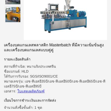
เครื่องบดแกนเลสพลาสติก Masterbatch ที่มีความเข้มข้นสูง
และเครื่องบดแกนเลสแบบคู่คู่
รายละเอียดสินค้า
สถานที่กำเนิด: หนานจิงประเทศจีน
ชื่อแบรนด์: HLD
ได้รับการรับรอง: SGS/ISO9001/CE
หมายเลขรุ่น: เอช-ทีเอสอี35บี/เอช-ทีเอสอี50บี/เอช-ทีเอสอี65บี/เอช-ที
เอสอี75บี/เอช-ทีเอสอี95บี
เอกสาร:
ใบแสดงผลิตภัณฑ์
เงื่อนไขการชําระเงินและการจัดส่ง
จำนวนสั่งซื้อขั้นต่ำ: 1 ชุด