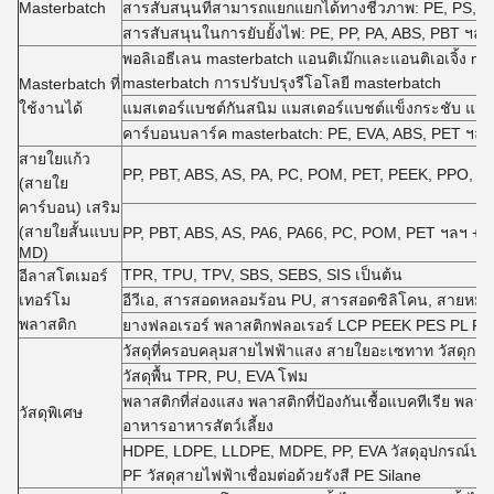
Masterbatch
สารสับสนุนที่สามารถแยกแยกได้ทางชีวภาพ: PE, PS, PP 
สารสับสนุนในการยับยั้งไฟ: PE, PP, PA, ABS, PBT ฯลฯ 
พอลิเอธีเลน masterbatch แอนติเม๊กและแอนติเอเจิ้ง ma
masterbatch การปรับปรุงรีโอโลยี masterbatch
Masterbatch ที่
ใช้งานได้
แมสเตอร์แบชต์กันสนิม แมสเตอร์แบชต์แข็งกระชับ แมส
คาร์บอนบลาร์ค masterbatch: PE, EVA, ABS, PET ฯลฯ
สายใยแก้ว
PP, PBT, ABS, AS, PA, PC, POM, PET, PEEK, PPO, PE
(สายใย
คาร์บอน) เสริม
(สายใยสั้นแบบ
PP, PBT, ABS, AS, PA6, PA66, PC, POM, PET ฯลฯ + 
MD)
TPR, TPU, TPV, SBS, SEBS, SIS เป็นต้น
อีลาสโตเมอร์
เทอร์โม
อีวีเอ, สารสอดหลอมร้อน PU, สารสอดซิลิโคน, สายห
พลาสติก
ยางฟลอเรอร์ พลาสติกฟลอเรอร์ LCP PEEK PES PL P
วัสดุที่ครอบคลุมสายไฟฟ้าแสง สายใยอะเซทาท วัสดุกรองบ
วัสดุพื้น TPR, PU, EVA โฟม
พลาสติกที่ส่องแสง พลาสติกที่ป้องกันเชื้อแบคทีเรีย พลาสติ
วัสดุพิเศษ
อาหารอาหารสัตว์เลี้ยง
HDPE, LDPE, LLDPE, MDPE, PP, EVA วัสดุอุปกรณ์ประกอบ
PF วัสดุสายไฟฟ้าเชื่อมต่อด้วยรังสี PE Silane