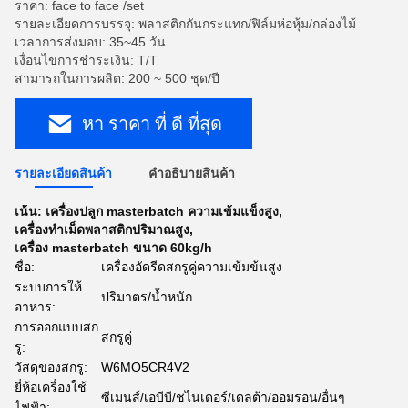
ราคา: face to face /set
รายละเอียดการบรรจุ: พลาสติกกันกระแทก/ฟิล์มห่อหุ้ม/กล่องไม้
เวลาการส่งมอบ: 35~45 วัน
เงื่อนไขการชำระเงิน: T/T
สามารถในการผลิต: 200 ~ 500 ชุด/ปี
หา ราคา ที่ ดี ที่สุด
รายละเอียดสินค้า
คําอธิบายสินค้า
เน้น:
เครื่องปลูก masterbatch ความเข้มแข็งสูง
,
เครื่องทําเม็ดพลาสติกปริมาณสูง
,
เครื่อง masterbatch ขนาด 60kg/h
ชื่อ:
เครื่องอัดรีดสกรูคู่ความเข้มข้นสูง
ระบบการให้
ปริมาตร/น้ำหนัก
อาหาร:
การออกแบบสก
สกรูคู่
รู:
วัสดุของสกรู:
W6MO5CR4V2
ยี่ห้อเครื่องใช้
ซีเมนส์/เอบีบี/ชไนเดอร์/เดลต้า/ออมรอน/อื่นๆ
ไฟฟ้า: