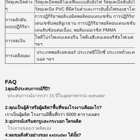
วัสดุเคเบิลต่าง
วัสดุเคเบิลพอลิโอเลฟินแบบยับยั้งไฟ วัสดุเคเบิลยับยั้งไฟ
ๆ
วัสดุเคเบิล PVC ที่มีควันต่ําและการยับยั้งไฟของฮาโลเจน
การปฏิกิริยาพอลิแอมิดพอลิคอนเดนเซชั่น การปฏิกิริยาพ
การผลักดัน
เดนเซชั่นพอลิยูเรธาน การปฏิกิริยาพอลิคอนเดนเซชั่นพ
แบบปฏิกิริยา
เลนสับซ้อนต่อเนื่อง, พอลิมเมอเรซิส PMMA
โพลีโปรไพเลนเคลอรีน โพลีเอธีเลนเคลอรีซัลโฟเนต ย
การลดเงิน
ฯลฯ
ประเภทพอลิเอสเตอร์ ประเภทอีโป็กซี่ ประเภทถั่วอะคริล
การเคลือบผง
นอล ฯลฯ