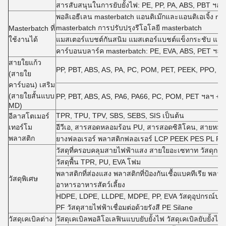
สารสับสนุนในการยับยั้งไฟ: PE, PP, PA, ABS, PBT ฯลฯ 
พอลิเอธีเลน masterbatch แอนติเม๊กและแอนติเอเจิ้ง ma
masterbatch การปรับปรุงรีโอโลยี masterbatch
Masterbatch ที่
ใช้งานได้
แมสเตอร์แบชต์กันสนิม แมสเตอร์แบชต์แข็งกระชับ แมส
คาร์บอนบลาร์ค masterbatch: PE, EVA, ABS, PET ฯลฯ
สายใยแก้ว
PP, PBT, ABS, AS, PA, PC, POM, PET, PEEK, PPO, PE
(สายใย
คาร์บอน) เสริม
(สายใยสั้นแบบ
PP, PBT, ABS, AS, PA6, PA66, PC, POM, PET ฯลฯ + 
MD)
TPR, TPU, TPV, SBS, SEBS, SIS เป็นต้น
อีลาสโตเมอร์
เทอร์โม
อีวีเอ, สารสอดหลอมร้อน PU, สารสอดซิลิโคน, สายห
พลาสติก
ยางฟลอเรอร์ พลาสติกฟลอเรอร์ LCP PEEK PES PL P
วัสดุที่ครอบคลุมสายไฟฟ้าแสง สายใยอะเซทาท วัสดุกรองบ
วัสดุพื้น TPR, PU, EVA โฟม
พลาสติกที่ส่องแสง พลาสติกที่ป้องกันเชื้อแบคทีเรีย พลาสติ
วัสดุพิเศษ
อาหารอาหารสัตว์เลี้ยง
HDPE, LDPE, LLDPE, MDPE, PP, EVA วัสดุอุปกรณ์ประกอบ
PF วัสดุสายไฟฟ้าเชื่อมต่อด้วยรังสี PE Silane
วัสดุเคเบิลต่าง
วัสดุเคเบิลพอลิโอเลฟินแบบยับยั้งไฟ วัสดุเคเบิลยับยั้งไฟ