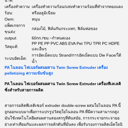
นาที:
เครื่องทำความ
เครื่องทำความร้อน/แท่งทำความร้อนที่ทำจากทองแดง
ร้อน:
หรืออลูมิเนียม
Oem:
หนุน
แพ็คเกจการ
กล่องไม้, ฟิล์มกันกระแทก, ฟิล์มห่อของ
ขนส่ง:
output:
60กก./ชม.~กำหนดเอง
PP PE PP PVC ABS EVA Pet TPU TPR PC HDPE
วัสดุแท้:
และอื่นๆ
การอัดเม็ดแบบ Strand/การอัดเม็ดแบบ Die Face/ใต้
ระบบอัดเม็ด:
น้ำ
PA ไนลอน ไฟเบอร์ผสมผสาน Twin Screw Extruder เครื่อง
pelletizing ความเข้มข้นสูง
PA ไนลอน ไฟเบอร์ผสมผสาน Twin Screw Extruder เครื่องพีเลเลติ
ซิ่งสําหรับสายการผลิต
สายการผลิตพีเลติเซอร์ extruder double-screw ผสมใยไนลอน PA นี้
ถูกออกแบบมาเพื่อการแปรรูปวัสดุใยไนลอน PA ที่มีความสามารถสูง
มันใช้เทคโนโลยีผสมผสานสองสกรูที่ทันสมัย, การกระจายกระจายอ
ย่างเท่าเทียมกันและผลการผลักดันที่มั่นคง เพื่อรับรองการผลิตเม็ดใยนิ