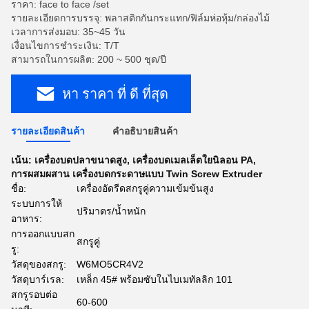
ราคา: face to face /set
รายละเอียดการบรรจุ: พลาสติกกันกระแทก/ฟิล์มห่อหุ้ม/กล่องไม้
เวลาการส่งมอบ: 35~45 วัน
เงื่อนไขการชำระเงิน: T/T
สามารถในการผลิต: 200 ~ 500 ชุด/ปี
หา ราคา ที่ ดี ที่สุด
รายละเอียดสินค้า
คําอธิบายสินค้า
เน้น:
เครื่องบดปลาขนาดสูง
,
เครื่องบดเมลเล็ตใยนิลอน PA
,
การผสมผสาน เครื่องบดกระดาษแบบ Twin Screw Extruder
ชื่อ:
เครื่องอัดรีดสกรูคู่ความเข้มข้นสูง
ระบบการให้
ปริมาตร/น้ำหนัก
อาหาร:
การออกแบบสก
สกรูคู่
รู:
วัสดุของสกรู:
W6MO5CR4V2
วัสดุบาร์เรล:
เหล็ก 45# พร้อมซับในไบเมทัลลิก 101
สกรูรอบต่อ
60-600