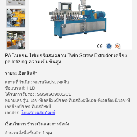
PA ไนลอน ไฟเบอร์ผสมผสาน Twin Screw Extruder เครื่อง
pelletizing ความเข้มข้นสูง
รายละเอียดสินค้า
สถานที่กำเนิด: หนานจิงประเทศจีน
ชื่อแบรนด์: HLD
ได้รับการรับรอง: SGS/ISO9001/CE
หมายเลขรุ่น: เอช-ทีเอสอี35บี/เอช-ทีเอสอี50บี/เอช-ทีเอสอี65บี/เอช-ที
เอสอี75บี/เอช-ทีเอสอี95บี
เอกสาร:
ใบแสดงผลิตภัณฑ์
เงื่อนไขการชําระเงินและการจัดส่ง
จำนวนสั่งซื้อขั้นต่ำ: 1 ชุด