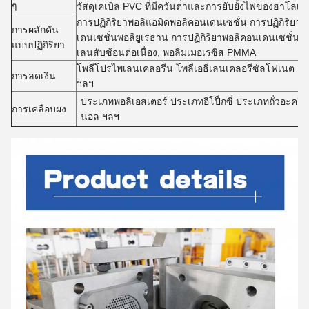
ๆ
วัสดุเคเบิล PVC ที่มีควันต่ําและการยับยั้งไฟของฮาโลเจน
การปฏิกิริยาพอลิแอมิดพอลิคอนเดนเซชั่น การปฏิกิริยาพ
การผลักดัน
เดนเซชั่นพอลิยูเรธาน การปฏิกิริยาพอลิคอนเดนเซชั่นพ
แบบปฏิกิริยา
เลนสับซ้อนต่อเนื่อง, พอลิมเมอเรซิส PMMA
โพลีโปรไพเลนเคลอรีน โพลีเอธีเลนเคลอรีซัลโฟเนต ย
การลดเงิน
ฯลฯ
ประเภทพอลิเอสเตอร์ ประเภทอีโป็กซี่ ประเภทถั่วอะคริล
การเคลือบผง
นอล ฯลฯ